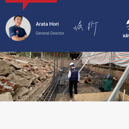
với thông tin rõ ràng, giá cả minh bạch và chất lượng dịch vụ c
2.
Xaytoam:
Nền tảng dành cho dịch vụ xây dựng và cải tạo nhà 
trúc sư và giải pháp thiết kế đáng tin cậy.
LIÊN HỆ TƯ VẤN: 02473096896