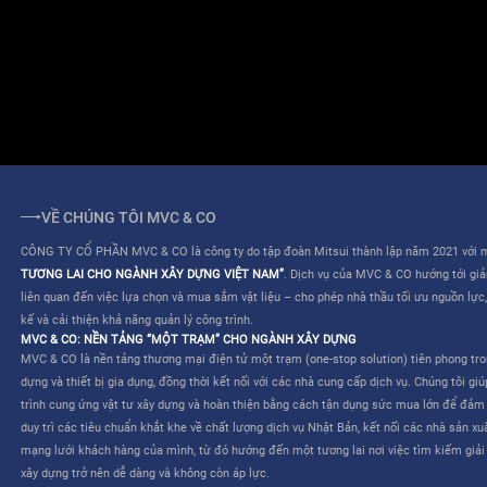
ĐIỀU KHOẢN SỬ DỤNG
QUY CHẾ HOẠT ĐỘNG
VỀ CHÚNG TÔI MVC & CO