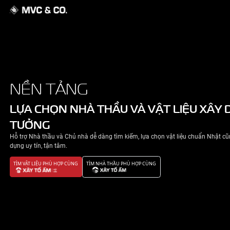
GIỚI THIỆU
NỀN TẢNG
NHÀ ĐẸP
LỰA CHỌN NHÀ THẦU VÀ VẬT 
TƯỞNG
TIN TỨC
Hỗ trợ Nhà thầu và Chủ nhà dễ dàng tìm kiếm, lựa chọn v
LIÊN HỆ
dựng uy tín, tận tâm.
TÌM VẬT LIỆU PHÙ HỢP CÙNG
TÌM NHÀ THẦU PHÙ HỢP CÙNG
CHÍNH SÁCH BẢO MẬT