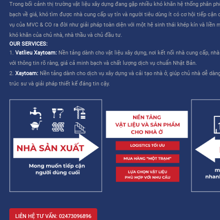
CÔNG TY CỔ PHẦN MVC & CO là công ty do tập đoàn Mitsui th
TƯƠNG LAI CHO NGÀNH XÂY DỰNG VIỆT NAM”
. Dịch vụ của M
liên quan đến việc lựa chọn và mua sắm vật liệu – cho phép nhà
kế và cải thiện khả năng quản lý công trình.
MVC & CO: NỀN TẢNG “MỘT TRẠM” CHO NGÀNH XÂY DỰNG
MVC & CO là nền tảng thương mại điện tử một trạm (one-stop sol
dựng và thiết bị gia dụng, đồng thời kết nối với các nhà cung cấ
trình cung ứng vật tư xây dựng và hoàn thiện bằng cách tận dụ
duy trì các tiêu chuẩn khắt khe về chất lượng dịch vụ Nhật Bản, 
mạng lưới khách hàng của mình, từ đó hướng đến một tương lai 
xây dựng trở nên dễ dàng và không còn áp lực.
Trong bối cảnh thị trường vật liệu xây dựng đang gặp nhiều khó 
bạch về giá, khó tìm được nhà cung cấp uy tín và người tiêu dùng 
vụ của MVC & CO ra đời như giải pháp toàn diện với một hệ sinh
khó khăn của chủ nhà, nhà thầu và chủ đầu tư.
OUR SERVICES:
1.
Vatlieu Xaytoam:
Nền tảng dành cho vật liệu xây dựng, nơi kế