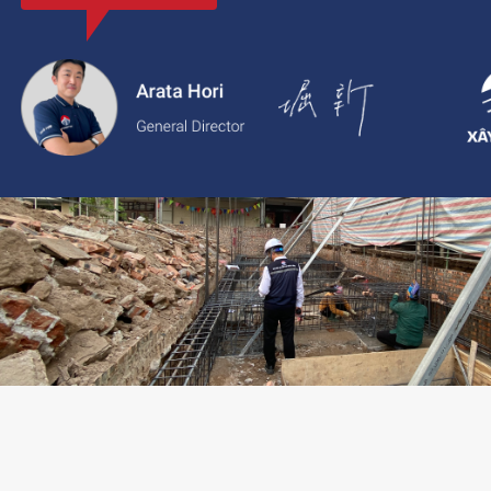
với thông tin rõ ràng, giá cả minh bạch và chất lượng dịch vụ c
2.
Xaytoam:
Nền tảng dành cho dịch vụ xây dựng và cải tạo nhà 
trúc sư và giải pháp thiết kế đáng tin cậy.
LIÊN HỆ TƯ VẤN: 02473096896