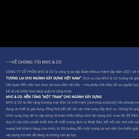
ĐIỀU KHOẢN SỬ DỤNG
QUY CHẾ HOẠT ĐỘNG
VỀ CHÚNG TÔI MVC & CO