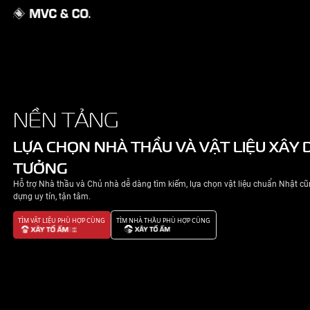
GIỚI THIỆU
NỀN TẢNG
NHÀ ĐẸP
LỰA CHỌN NHÀ THẦU VÀ VẬT 
TƯỞNG
TIN TỨC
Hỗ trợ Nhà thầu và Chủ nhà dễ dàng tìm kiếm, lựa chọn v
LIÊN HỆ
dựng uy tín, tận tâm.
TÌM VẬT LIỆU PHÙ HỢP CÙNG
TÌM NHÀ THẦU PHÙ HỢP CÙNG
CHÍNH SÁCH BẢO MẬT