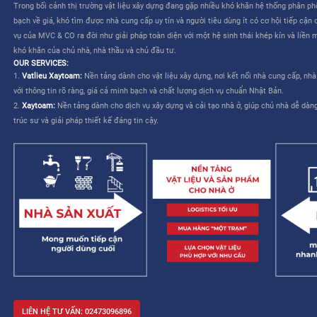
CÔNG TY CỔ PHẦN MVC & CO là công ty do tập đoàn Mitsui th
TƯƠNG LAI CHO NGÀNH XÂY DỰNG VIỆT NAM”
. Dịch vụ của M
liên quan đến việc lựa chọn và mua sắm vật liệu – cho phép nhà
kế và cải thiện khả năng quản lý công trình.
MVC & CO: NỀN TẢNG “MỘT TRẠM” CHO NGÀNH XÂY DỰNG
MVC & CO là nền tảng thương mại điện tử một trạm (one-stop sol
dựng và thiết bị gia dụng, đồng thời kết nối với các nhà cung cấ
trình cung ứng vật tư xây dựng và hoàn thiện bằng cách tận dụ
duy trì các tiêu chuẩn khắt khe về chất lượng dịch vụ Nhật Bản, 
mạng lưới khách hàng của mình, từ đó hướng đến một tương lai 
xây dựng trở nên dễ dàng và không còn áp lực.
Trong bối cảnh thị trường vật liệu xây dựng đang gặp nhiều khó 
bạch về giá, khó tìm được nhà cung cấp uy tín và người tiêu dùng 
vụ của MVC & CO ra đời như giải pháp toàn diện với một hệ sinh
khó khăn của chủ nhà, nhà thầu và chủ đầu tư.
OUR SERVICES:
1.
Vatlieu Xaytoam:
Nền tảng dành cho vật liệu xây dựng, nơi kế