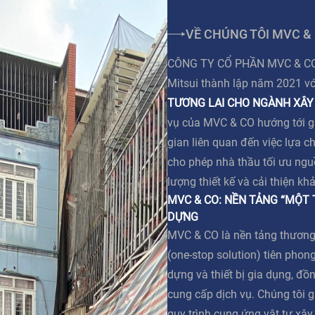
VỀ CHÚNG TÔI MVC &
CÔNG TY CỔ PHẦN MVC & CO l
Mitsui thành lập năm 2021 v
TƯƠNG LAI CHO NGÀNH XÂY
vụ của MVC & CO hướng tới giả
gian liên quan đến việc lựa c
cho phép nhà thầu tối ưu ngu
lượng thiết kế và cải thiện kh
MVC & CO: NỀN TẢNG “MỘT
DỰNG
MVC & CO là nền tảng thương
(one-stop solution) tiên phong
dựng và thiết bị gia dụng, đồn
cung cấp dịch vụ. Chúng tôi g
quy trình cung ứng vật tư xâ