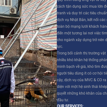
cách tận dụng sức mua lớn đ
tranh và duy trì các tiêu chuẩ
dịch vụ Nhật Bản, kết nối các
toàn bộ mạng lưới khách hàn
đến một tương lai nơi việc tì
cho ngành xây dựng trở nên 
lực.
Trong bối cảnh thị trường vật
nhiều khó khăn hệ thống phân 
minh bạch về giá, khó tìm đư
người tiêu dùng ít có cơ hội t
cậy, dịch vụ của MVC & CO ra
diện với một hệ sinh thái khép
quyết những khó khăn của ch
đầu tư.
OUR SERVICES: