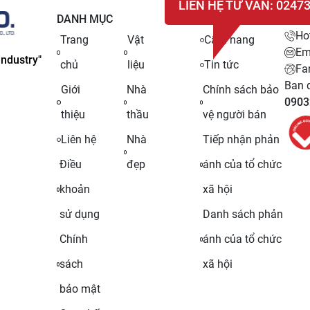
LIÊN HỆ TƯ VẤN: 0247
DANH MỤC
LIÊN
Ho
Trang
Vật
Cẩm nang
Em
ndustry"
chủ
liệu
Tin tức
Fa
Ban q
Giới
Nhà
Chính sách bảo
0903
thiệu
thầu
vệ người bán
Liên hệ
Nhà
Tiếp nhận phản
Điều
đẹp
ánh của tổ chức
khoản
xã hội
sử dụng
Danh sách phản
Chính
ánh của tổ chức
sách
xã hội
bảo mật