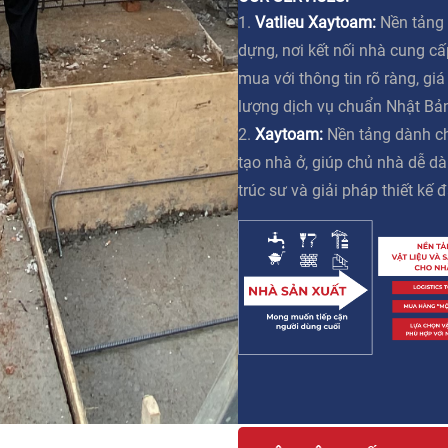
1.
Vatlieu Xaytoam:
Nền tảng 
dựng, nơi kết nối nhà cung c
mua với thông tin rõ ràng, gi
lượng dịch vụ chuẩn Nhật Bả
2.
Xaytoam:
Nền tảng dành ch
tạo nhà ở, giúp chủ nhà dễ dà
trúc sư và giải pháp thiết kế đ