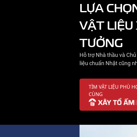
LỰA CHỌ
VẬT LIỆU
TƯỞNG
Hỗ trợ Nhà thầu và Chủ 
liệu chuẩn Nhật cũng nh
TÌM VẬT LIỆU PHÙ H
CÙNG