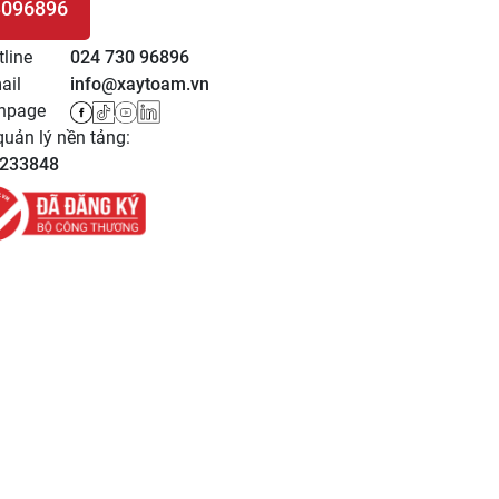
3096896
 HỆ
tline
024 730 96896
ail
info@xaytoam.vn
npage
uản lý nền tảng:
233848