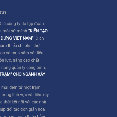
 CO
à công ty do tập đoàn
ới một sứ mệnh
“KIẾN TẠO
 DỰNG VIỆT NAM”
. Dịch
m thiểu chi phí - thời
họn và mua sắm vật liệu –
ồn lực, nâng cao chất
ả năng quản lý công trình.
 TRẠM” CHO NGÀNH XÂY
 mại điện tử một trạm
 trong lĩnh vực vật liệu xây
g thời kết nối với các nhà
iúp đối tác đơn giản hóa
y dựng và hoàn thiện bằng