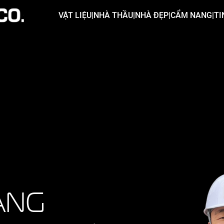
VẬT LIỆU
|
NHÀ THẦU
|
NHÀ ĐẸP
|
CẨM NANG
|
TI
ẢNG