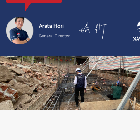
với thông tin rõ ràng, giá cả minh bạch và chất lượng dịch vụ c
2.
Xaytoam:
Nền tảng dành cho dịch vụ xây dựng và cải tạo nhà 
trúc sư và giải pháp thiết kế đáng tin cậy.
LIÊN HỆ TƯ VẤN: 02473096896