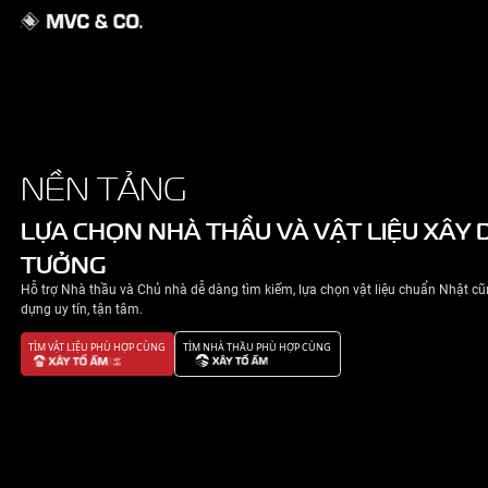
GIỚI THIỆU
NỀN TẢNG
NHÀ ĐẸP
LỰA CHỌN NHÀ THẦU VÀ VẬT 
TƯỞNG
TIN TỨC
Hỗ trợ Nhà thầu và Chủ nhà dễ dàng tìm kiếm, lựa chọn v
LIÊN HỆ
dựng uy tín, tận tâm.
TÌM VẬT LIỆU PHÙ HỢP CÙNG
TÌM NHÀ THẦU PHÙ HỢP CÙNG
CHÍNH SÁCH BẢO MẬT