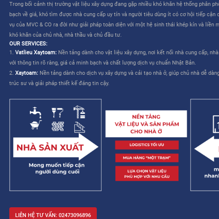
CÔNG TY CỔ PHẦN MVC & CO là công ty do tập đoàn Mitsui th
TƯƠNG LAI CHO NGÀNH XÂY DỰNG VIỆT NAM”
. Dịch vụ của M
liên quan đến việc lựa chọn và mua sắm vật liệu – cho phép nhà
kế và cải thiện khả năng quản lý công trình.
MVC & CO: NỀN TẢNG “MỘT TRẠM” CHO NGÀNH XÂY DỰNG
MVC & CO là nền tảng thương mại điện tử một trạm (one-stop sol
dựng và thiết bị gia dụng, đồng thời kết nối với các nhà cung cấ
trình cung ứng vật tư xây dựng và hoàn thiện bằng cách tận dụ
duy trì các tiêu chuẩn khắt khe về chất lượng dịch vụ Nhật Bản, 
mạng lưới khách hàng của mình, từ đó hướng đến một tương lai 
xây dựng trở nên dễ dàng và không còn áp lực.
Trong bối cảnh thị trường vật liệu xây dựng đang gặp nhiều khó 
bạch về giá, khó tìm được nhà cung cấp uy tín và người tiêu dùng 
vụ của MVC & CO ra đời như giải pháp toàn diện với một hệ sinh
khó khăn của chủ nhà, nhà thầu và chủ đầu tư.
OUR SERVICES:
1.
Vatlieu Xaytoam:
Nền tảng dành cho vật liệu xây dựng, nơi kế