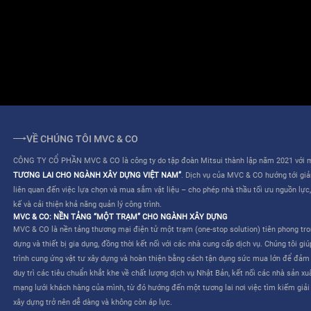
ĐIỀU KHOẢN SỬ DỤNG
QUY CHẾ HOẠT ĐỘNG
VỀ CHÚNG TÔI MVC & CO