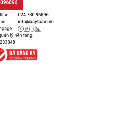
3096896
 HỆ
tline
024 730 96896
ail
info@xaytoam.vn
npage
uản lý nền tảng:
233848