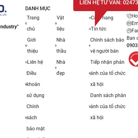
LIÊN HỆ TƯ VẤN: 0247
DANH MỤC
LIÊN
Ho
Trang
Vật
Cẩm nang
Em
ndustry"
chủ
liệu
Tin tức
Fa
Ban q
Giới
Nhà
Chính sách bảo
0903
thiệu
thầu
vệ người bán
Liên hệ
Nhà
Tiếp nhận phản
Điều
đẹp
ánh của tổ chức
khoản
xã hội
sử dụng
Danh sách phản
Chính
ánh của tổ chức
sách
xã hội
bảo mật