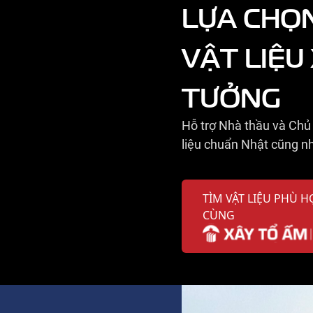
LỰA CHỌ
VẬT LIỆU
TƯỞNG
Hỗ trợ Nhà thầu và Chủ 
liệu chuẩn Nhật cũng nh
TÌM VẬT LIỆU PHÙ H
CÙNG