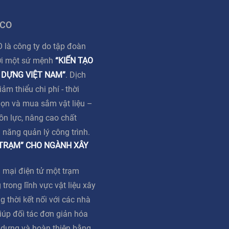
 CO
à công ty do tập đoàn
ới một sứ mệnh
“KIẾN TẠO
 DỰNG VIỆT NAM”
. Dịch
m thiểu chi phí - thời
họn và mua sắm vật liệu –
ồn lực, nâng cao chất
ả năng quản lý công trình.
 TRẠM” CHO NGÀNH XÂY
 mại điện tử một trạm
 trong lĩnh vực vật liệu xây
g thời kết nối với các nhà
iúp đối tác đơn giản hóa
y dựng và hoàn thiện bằng