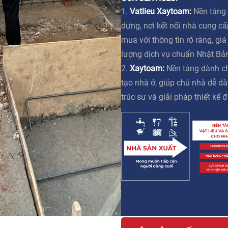
1.
Vatlieu Xaytoam:
Nền tảng 
dựng, nơi kết nối nhà cung c
mua với thông tin rõ ràng, gi
lượng dịch vụ chuẩn Nhật Bả
2.
Xaytoam:
Nền tảng dành ch
tạo nhà ở, giúp chủ nhà dễ dà
trúc sư và giải pháp thiết kế đ