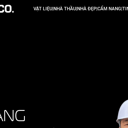
VẬT LIỆU
|
NHÀ THẦU
|
NHÀ ĐẸP
|
CẨM NANG
|
TI
ẢNG