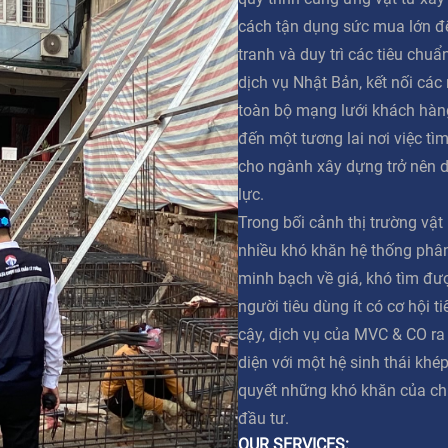
cách tận dụng sức mua lớn đ
tranh và duy trì các tiêu chuẩ
dịch vụ Nhật Bản, kết nối các
toàn bộ mạng lưới khách hàn
đến một tương lai nơi việc tì
cho ngành xây dựng trở nên 
lực.
Trong bối cảnh thị trường vật
nhiều khó khăn hệ thống phân 
minh bạch về giá, khó tìm đư
người tiêu dùng ít có cơ hội t
cậy, dịch vụ của MVC & CO ra
diện với một hệ sinh thái khép
quyết những khó khăn của ch
đầu tư.
OUR SERVICES: