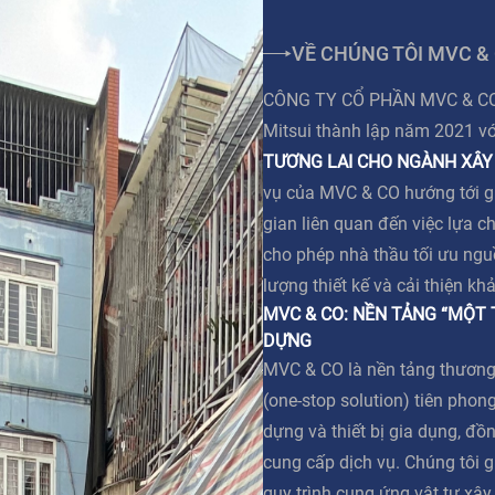
VỀ CHÚNG TÔI MVC &
CÔNG TY CỔ PHẦN MVC & CO l
Mitsui thành lập năm 2021 v
TƯƠNG LAI CHO NGÀNH XÂY
vụ của MVC & CO hướng tới giả
gian liên quan đến việc lựa c
cho phép nhà thầu tối ưu ngu
lượng thiết kế và cải thiện kh
MVC & CO: NỀN TẢNG “MỘT
DỰNG
MVC & CO là nền tảng thương
(one-stop solution) tiên phong
dựng và thiết bị gia dụng, đồn
cung cấp dịch vụ. Chúng tôi g
quy trình cung ứng vật tư xâ