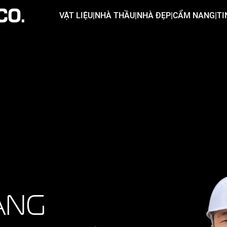
VẬT LIỆU
|
NHÀ THẦU
|
NHÀ ĐẸP
|
CẨM NANG
|
TI
ẢNG