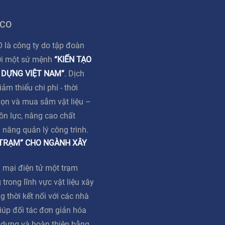
 CO
à công ty do tập đoàn
ới một sứ mệnh
“KIẾN TẠO
 DỰNG VIỆT NAM”
. Dịch
m thiểu chi phí - thời
họn và mua sắm vật liệu –
ồn lực, nâng cao chất
ả năng quản lý công trình.
 TRẠM” CHO NGÀNH XÂY
 mại điện tử một trạm
 trong lĩnh vực vật liệu xây
g thời kết nối với các nhà
iúp đối tác đơn giản hóa
y dựng và hoàn thiện bằng