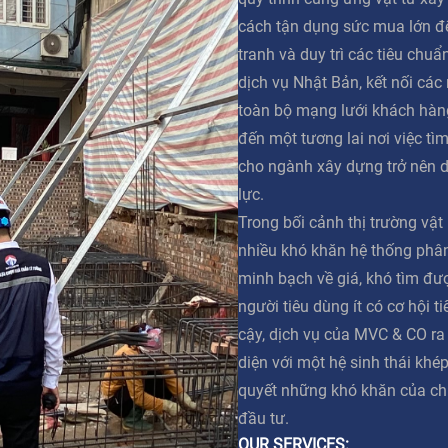
cách tận dụng sức mua lớn đ
tranh và duy trì các tiêu chuẩ
dịch vụ Nhật Bản, kết nối các
toàn bộ mạng lưới khách hàn
đến một tương lai nơi việc tì
cho ngành xây dựng trở nên 
lực.
Trong bối cảnh thị trường vật
nhiều khó khăn hệ thống phân 
minh bạch về giá, khó tìm đư
người tiêu dùng ít có cơ hội t
cậy, dịch vụ của MVC & CO ra
diện với một hệ sinh thái khép
quyết những khó khăn của ch
đầu tư.
OUR SERVICES: