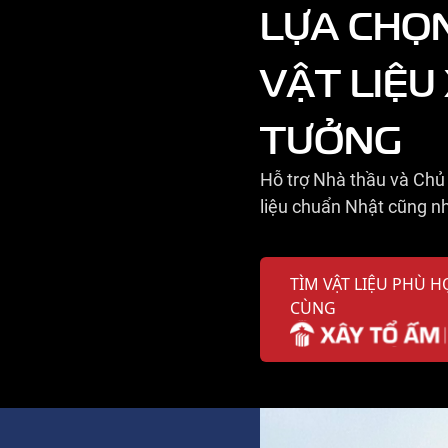
LỰA CHỌ
VẬT LIỆU
TƯỞNG
Hỗ trợ Nhà thầu và Chủ 
liệu chuẩn Nhật cũng nh
TÌM VẬT LIỆU PHÙ H
CÙNG