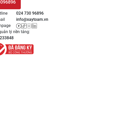
3096896
 HỆ
tline
024 730 96896
ail
info@xaytoam.vn
npage
uản lý nền tảng:
233848