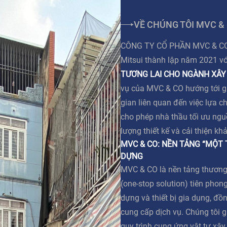
VỀ CHÚNG TÔI MVC &
CÔNG TY CỔ PHẦN MVC & CO l
Mitsui thành lập năm 2021 v
TƯƠNG LAI CHO NGÀNH XÂY
vụ của MVC & CO hướng tới giả
gian liên quan đến việc lựa c
cho phép nhà thầu tối ưu ngu
lượng thiết kế và cải thiện kh
MVC & CO: NỀN TẢNG “MỘT
DỰNG
MVC & CO là nền tảng thương
(one-stop solution) tiên phong
dựng và thiết bị gia dụng, đồn
cung cấp dịch vụ. Chúng tôi g
quy trình cung ứng vật tư xâ