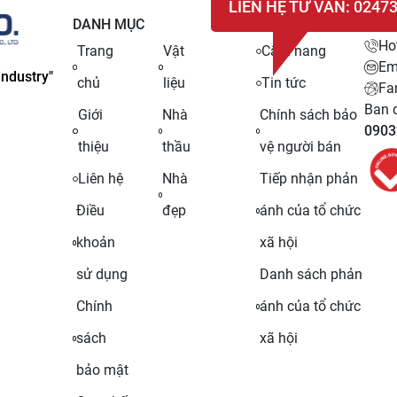
LIÊN HỆ TƯ VẤN: 0247
DANH MỤC
LIÊN
Ho
Trang
Vật
Cẩm nang
Em
ndustry"
chủ
liệu
Tin tức
Fa
Ban q
Giới
Nhà
Chính sách bảo
0903
thiệu
thầu
vệ người bán
Liên hệ
Nhà
Tiếp nhận phản
Điều
đẹp
ánh của tổ chức
khoản
xã hội
sử dụng
Danh sách phản
Chính
ánh của tổ chức
sách
xã hội
bảo mật