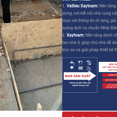
1.
Vatlieu Xaytoam:
Nền tảng 
dựng, nơi kết nối nhà cung c
mua với thông tin rõ ràng, gi
lượng dịch vụ chuẩn Nhật Bả
2.
Xaytoam:
Nền tảng dành ch
tạo nhà ở, giúp chủ nhà dễ dà
trúc sư và giải pháp thiết kế đ