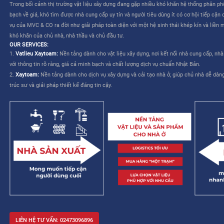
CÔNG TY CỔ PHẦN MVC & CO là công ty do tập đoàn Mitsui th
TƯƠNG LAI CHO NGÀNH XÂY DỰNG VIỆT NAM”
. Dịch vụ của M
liên quan đến việc lựa chọn và mua sắm vật liệu – cho phép nhà
kế và cải thiện khả năng quản lý công trình.
MVC & CO: NỀN TẢNG “MỘT TRẠM” CHO NGÀNH XÂY DỰNG
MVC & CO là nền tảng thương mại điện tử một trạm (one-stop sol
dựng và thiết bị gia dụng, đồng thời kết nối với các nhà cung cấ
trình cung ứng vật tư xây dựng và hoàn thiện bằng cách tận dụ
duy trì các tiêu chuẩn khắt khe về chất lượng dịch vụ Nhật Bản, 
mạng lưới khách hàng của mình, từ đó hướng đến một tương lai 
xây dựng trở nên dễ dàng và không còn áp lực.
Trong bối cảnh thị trường vật liệu xây dựng đang gặp nhiều khó 
bạch về giá, khó tìm được nhà cung cấp uy tín và người tiêu dùng 
vụ của MVC & CO ra đời như giải pháp toàn diện với một hệ sinh
khó khăn của chủ nhà, nhà thầu và chủ đầu tư.
OUR SERVICES:
1.
Vatlieu Xaytoam:
Nền tảng dành cho vật liệu xây dựng, nơi kế