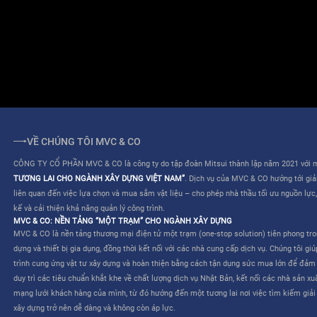
ĐIỀU KHOẢN SỬ DỤNG
QUY CHẾ HOẠT ĐỘNG
VỀ CHÚNG TÔI MVC & CO