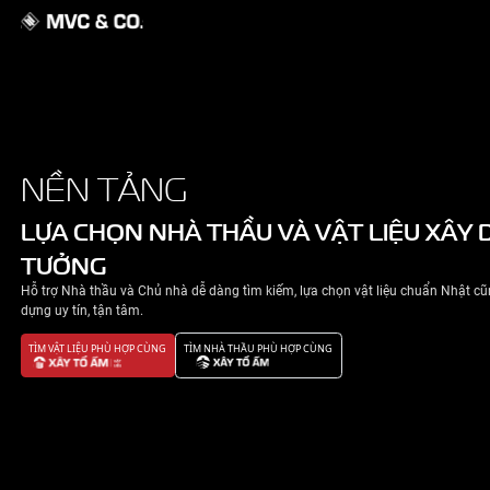
GIỚI THIỆU
NỀN TẢNG
NHÀ ĐẸP
LỰA CHỌN NHÀ THẦU VÀ VẬT 
TƯỞNG
TIN TỨC
Hỗ trợ Nhà thầu và Chủ nhà dễ dàng tìm kiếm, lựa chọn v
LIÊN HỆ
dựng uy tín, tận tâm.
TÌM VẬT LIỆU PHÙ HỢP CÙNG
TÌM NHÀ THẦU PHÙ HỢP CÙNG
CHÍNH SÁCH BẢO MẬT