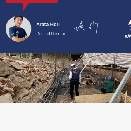
với thông tin rõ ràng, giá cả minh bạch và chất lượng dịch vụ c
2.
Xaytoam:
Nền tảng dành cho dịch vụ xây dựng và cải tạo nhà 
trúc sư và giải pháp thiết kế đáng tin cậy.
LIÊN HỆ TƯ VẤN: 02473096896