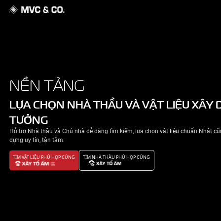
GIỚI THIỆU
NỀN TẢNG
NHÀ ĐẸP
LỰA CHỌN NHÀ THẦU VÀ VẬT 
TƯỞNG
TIN TỨC
Hỗ trợ Nhà thầu và Chủ nhà dễ dàng tìm kiếm, lựa chọn v
LIÊN HỆ
dựng uy tín, tận tâm.
TÌM VẬT LIỆU PHÙ HỢP CÙNG
TÌM NHÀ THẦU PHÙ HỢP CÙNG
CHÍNH SÁCH BẢO MẬT