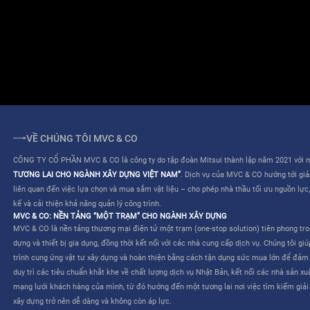
ĐIỀU KHOẢN SỬ DỤNG
QUY CHẾ HOẠT ĐỘNG
VỀ CHÚNG TÔI MVC & CO