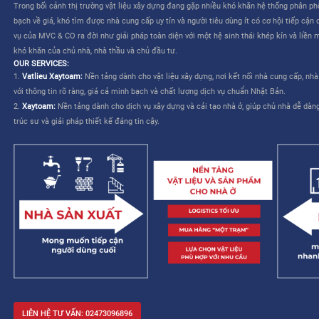
CÔNG TY CỔ PHẦN MVC & CO là công ty do tập đoàn Mitsui th
TƯƠNG LAI CHO NGÀNH XÂY DỰNG VIỆT NAM”
. Dịch vụ của M
liên quan đến việc lựa chọn và mua sắm vật liệu – cho phép nhà
kế và cải thiện khả năng quản lý công trình.
MVC & CO: NỀN TẢNG “MỘT TRẠM” CHO NGÀNH XÂY DỰNG
MVC & CO là nền tảng thương mại điện tử một trạm (one-stop sol
dựng và thiết bị gia dụng, đồng thời kết nối với các nhà cung cấ
trình cung ứng vật tư xây dựng và hoàn thiện bằng cách tận dụ
duy trì các tiêu chuẩn khắt khe về chất lượng dịch vụ Nhật Bản, 
mạng lưới khách hàng của mình, từ đó hướng đến một tương lai 
xây dựng trở nên dễ dàng và không còn áp lực.
Trong bối cảnh thị trường vật liệu xây dựng đang gặp nhiều khó 
bạch về giá, khó tìm được nhà cung cấp uy tín và người tiêu dùng 
vụ của MVC & CO ra đời như giải pháp toàn diện với một hệ sinh
khó khăn của chủ nhà, nhà thầu và chủ đầu tư.
OUR SERVICES:
1.
Vatlieu Xaytoam:
Nền tảng dành cho vật liệu xây dựng, nơi kế