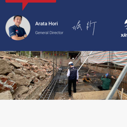
với thông tin rõ ràng, giá cả minh bạch và chất lượng dịch vụ c
2.
Xaytoam:
Nền tảng dành cho dịch vụ xây dựng và cải tạo nhà 
trúc sư và giải pháp thiết kế đáng tin cậy.
LIÊN HỆ TƯ VẤN: 02473096896