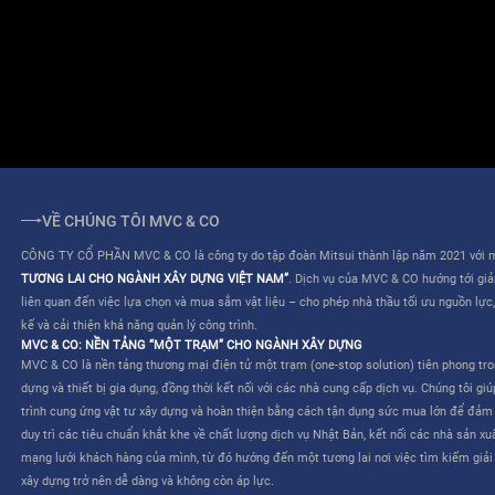
ĐIỀU KHOẢN SỬ DỤNG
QUY CHẾ HOẠT ĐỘNG
VỀ CHÚNG TÔI MVC & CO