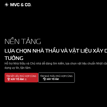
GIỚI THIỆU
NỀN TẢNG
NHÀ ĐẸP
LỰA CHỌN NHÀ THẦU VÀ VẬT 
TƯỞNG
TIN TỨC
Hỗ trợ Nhà thầu và Chủ nhà dễ dàng tìm kiếm, lựa chọn v
LIÊN HỆ
dựng uy tín, tận tâm.
TÌM VẬT LIỆU PHÙ HỢP CÙNG
TÌM NHÀ THẦU PHÙ HỢP CÙNG
CHÍNH SÁCH BẢO MẬT