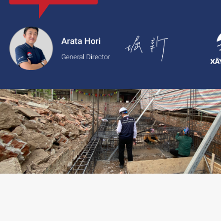
với thông tin rõ ràng, giá cả minh bạch và chất lượng dịch vụ c
2.
Xaytoam:
Nền tảng dành cho dịch vụ xây dựng và cải tạo nhà 
trúc sư và giải pháp thiết kế đáng tin cậy.
LIÊN HỆ TƯ VẤN: 02473096896