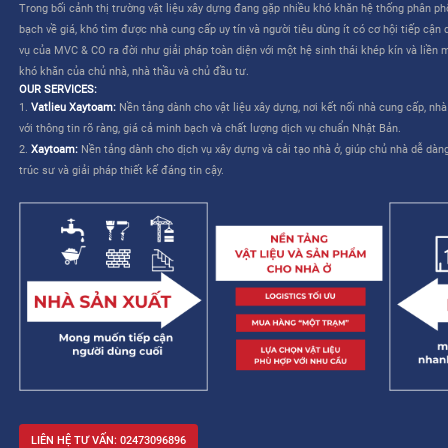
CÔNG TY CỔ PHẦN MVC & CO là công ty do tập đoàn Mitsui th
TƯƠNG LAI CHO NGÀNH XÂY DỰNG VIỆT NAM”
. Dịch vụ của M
liên quan đến việc lựa chọn và mua sắm vật liệu – cho phép nhà
kế và cải thiện khả năng quản lý công trình.
MVC & CO: NỀN TẢNG “MỘT TRẠM” CHO NGÀNH XÂY DỰNG
MVC & CO là nền tảng thương mại điện tử một trạm (one-stop sol
dựng và thiết bị gia dụng, đồng thời kết nối với các nhà cung cấ
trình cung ứng vật tư xây dựng và hoàn thiện bằng cách tận dụ
duy trì các tiêu chuẩn khắt khe về chất lượng dịch vụ Nhật Bản, 
mạng lưới khách hàng của mình, từ đó hướng đến một tương lai 
xây dựng trở nên dễ dàng và không còn áp lực.
Trong bối cảnh thị trường vật liệu xây dựng đang gặp nhiều khó 
bạch về giá, khó tìm được nhà cung cấp uy tín và người tiêu dùng 
vụ của MVC & CO ra đời như giải pháp toàn diện với một hệ sinh
khó khăn của chủ nhà, nhà thầu và chủ đầu tư.
OUR SERVICES:
1.
Vatlieu Xaytoam:
Nền tảng dành cho vật liệu xây dựng, nơi kế