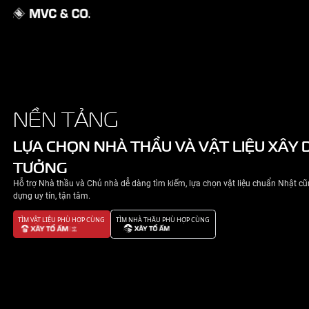
GIỚI THIỆU
NỀN TẢNG
NHÀ ĐẸP
LỰA CHỌN NHÀ THẦU VÀ VẬT 
TƯỞNG
TIN TỨC
Hỗ trợ Nhà thầu và Chủ nhà dễ dàng tìm kiếm, lựa chọn v
LIÊN HỆ
dựng uy tín, tận tâm.
TÌM VẬT LIỆU PHÙ HỢP CÙNG
TÌM NHÀ THẦU PHÙ HỢP CÙNG
CHÍNH SÁCH BẢO MẬT