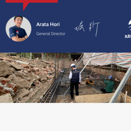
với thông tin rõ ràng, giá cả minh bạch và chất lượng dịch vụ c
2.
Xaytoam:
Nền tảng dành cho dịch vụ xây dựng và cải tạo nhà 
trúc sư và giải pháp thiết kế đáng tin cậy.
LIÊN HỆ TƯ VẤN: 02473096896