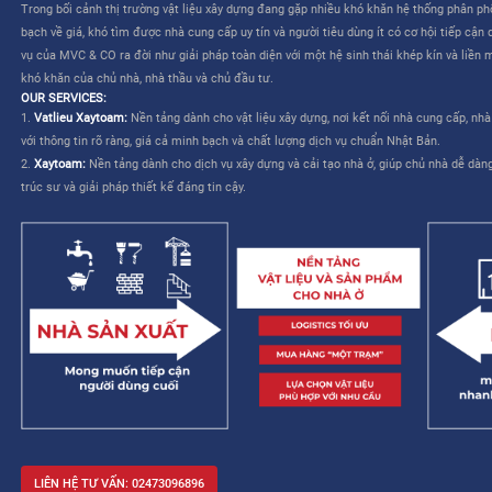
CÔNG TY CỔ PHẦN MVC & CO là công ty do tập đoàn Mitsui th
TƯƠNG LAI CHO NGÀNH XÂY DỰNG VIỆT NAM”
. Dịch vụ của M
liên quan đến việc lựa chọn và mua sắm vật liệu – cho phép nhà
kế và cải thiện khả năng quản lý công trình.
MVC & CO: NỀN TẢNG “MỘT TRẠM” CHO NGÀNH XÂY DỰNG
MVC & CO là nền tảng thương mại điện tử một trạm (one-stop sol
dựng và thiết bị gia dụng, đồng thời kết nối với các nhà cung cấ
trình cung ứng vật tư xây dựng và hoàn thiện bằng cách tận dụ
duy trì các tiêu chuẩn khắt khe về chất lượng dịch vụ Nhật Bản, 
mạng lưới khách hàng của mình, từ đó hướng đến một tương lai 
xây dựng trở nên dễ dàng và không còn áp lực.
Trong bối cảnh thị trường vật liệu xây dựng đang gặp nhiều khó 
bạch về giá, khó tìm được nhà cung cấp uy tín và người tiêu dùng 
vụ của MVC & CO ra đời như giải pháp toàn diện với một hệ sinh
khó khăn của chủ nhà, nhà thầu và chủ đầu tư.
OUR SERVICES:
1.
Vatlieu Xaytoam:
Nền tảng dành cho vật liệu xây dựng, nơi kế