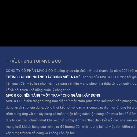
ĐIỀU KHOẢN SỬ DỤNG
QUY CHẾ HOẠT ĐỘNG
VỀ CHÚNG TÔI MVC & CO