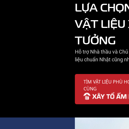
LỰA CHỌ
VẬT LIỆU
TƯỞNG
Hỗ trợ Nhà thầu và Chủ 
liệu chuẩn Nhật cũng nh
TÌM VẬT LIỆU PHÙ H
CÙNG