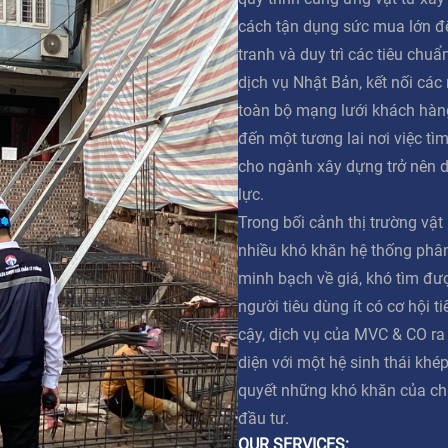
cách tận dụng sức mua lớn đ
tranh và duy trì các tiêu chuẩ
dịch vụ Nhật Bản, kết nối các
toàn bộ mạng lưới khách hàn
đến một tương lai nơi việc tì
cho ngành xây dựng trở nên 
lực.
Trong bối cảnh thị trường vật
nhiều khó khăn hệ thống phân 
minh bạch về giá, khó tìm đư
người tiêu dùng ít có cơ hội t
cậy, dịch vụ của MVC & CO ra
diện với một hệ sinh thái khép
quyết những khó khăn của ch
đầu tư.
OUR SERVICES: