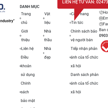
LIÊN HỆ TƯ VẤN: 0247
DANH MỤC
LIÊN
Ho
Trang
Vật
Cẩm nang
Em
ndustry"
chủ
liệu
Tin tức
Fa
Ban q
Giới
Nhà
Chính sách bảo
0903
thiệu
thầu
vệ người bán
Liên hệ
Nhà
Tiếp nhận phản
Điều
đẹp
ánh của tổ chức
khoản
xã hội
sử dụng
Danh sách phản
Chính
ánh của tổ chức
sách
xã hội
bảo mật