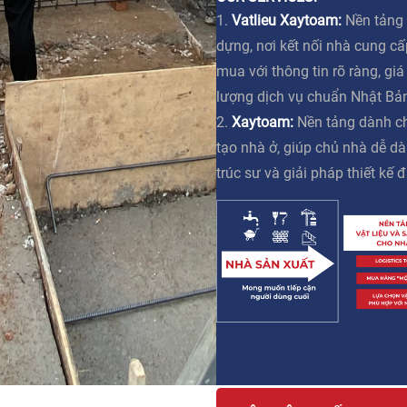
1.
Vatlieu Xaytoam:
Nền tảng 
dựng, nơi kết nối nhà cung c
mua với thông tin rõ ràng, gi
lượng dịch vụ chuẩn Nhật Bả
2.
Xaytoam:
Nền tảng dành ch
tạo nhà ở, giúp chủ nhà dễ dà
trúc sư và giải pháp thiết kế đ