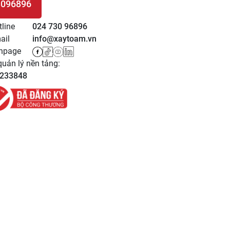
3096896
 HỆ
tline
024 730 96896
ail
info@xaytoam.vn
npage
uản lý nền tảng:
233848