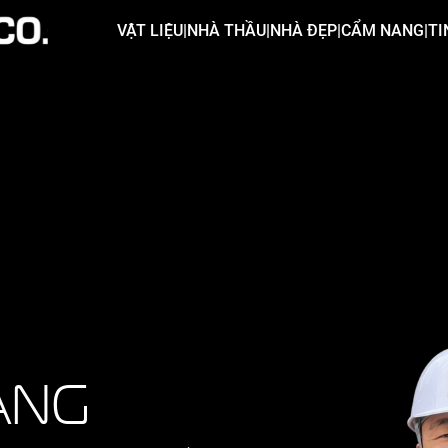
VẬT LIỆU
|
NHÀ THẦU
|
NHÀ ĐẸP
|
CẨM NANG
|
TI
ẢNG