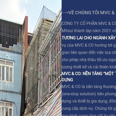
VỀ CHÚNG TÔI MVC &
CÔNG TY CỔ PHẦN MVC & CO l
Mitsui thành lập năm 2021 v
TƯƠNG LAI CHO NGÀNH XÂY
vụ của MVC & CO hướng tới giả
gian liên quan đến việc lựa c
cho phép nhà thầu tối ưu ngu
lượng thiết kế và cải thiện kh
MVC & CO: NỀN TẢNG “MỘT
DỰNG
MVC & CO là nền tảng thương
(one-stop solution) tiên phong
dựng và thiết bị gia dụng, đồn
cung cấp dịch vụ. Chúng tôi g
quy trình cung ứng vật tư xâ