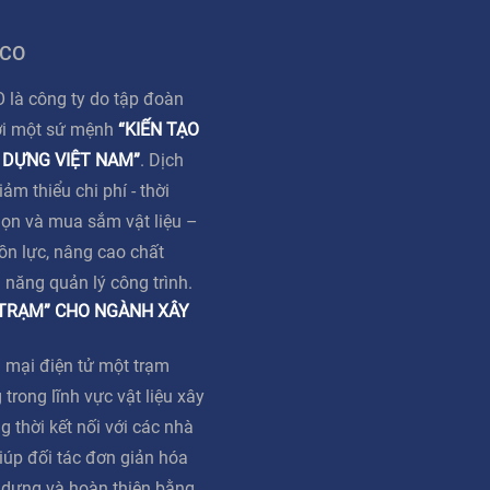
 CO
à công ty do tập đoàn
ới một sứ mệnh
“KIẾN TẠO
 DỰNG VIỆT NAM”
. Dịch
m thiểu chi phí - thời
họn và mua sắm vật liệu –
ồn lực, nâng cao chất
ả năng quản lý công trình.
 TRẠM” CHO NGÀNH XÂY
 mại điện tử một trạm
 trong lĩnh vực vật liệu xây
g thời kết nối với các nhà
iúp đối tác đơn giản hóa
y dựng và hoàn thiện bằng