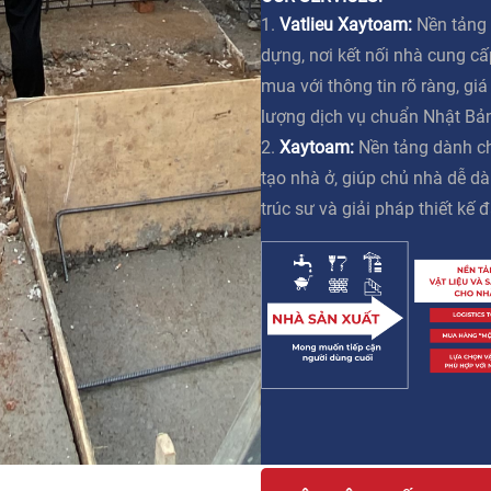
1.
Vatlieu Xaytoam:
Nền tảng 
dựng, nơi kết nối nhà cung c
mua với thông tin rõ ràng, gi
lượng dịch vụ chuẩn Nhật Bả
2.
Xaytoam:
Nền tảng dành ch
tạo nhà ở, giúp chủ nhà dễ dà
trúc sư và giải pháp thiết kế đ