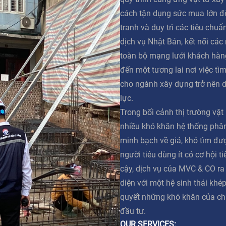
cách tận dụng sức mua lớn đ
tranh và duy trì các tiêu chuẩ
dịch vụ Nhật Bản, kết nối các
toàn bộ mạng lưới khách hàn
đến một tương lai nơi việc tì
cho ngành xây dựng trở nên 
lực.
Trong bối cảnh thị trường vật
nhiều khó khăn hệ thống phân 
minh bạch về giá, khó tìm đư
người tiêu dùng ít có cơ hội t
cậy, dịch vụ của MVC & CO ra
diện với một hệ sinh thái khép
quyết những khó khăn của ch
đầu tư.
OUR SERVICES: