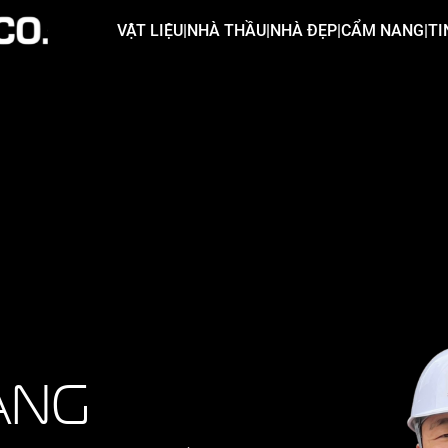
VẬT LIỆU
|
NHÀ THẦU
|
NHÀ ĐẸP
|
CẨM NANG
|
TI
ẢNG