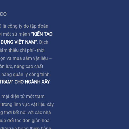
 CO
à công ty do tập đoàn
ới một sứ mệnh
“KIẾN TẠO
 DỰNG VIỆT NAM”
. Dịch
m thiểu chi phí - thời
họn và mua sắm vật liệu –
ồn lực, nâng cao chất
ả năng quản lý công trình.
 TRẠM” CHO NGÀNH XÂY
 mại điện tử một trạm
 trong lĩnh vực vật liệu xây
g thời kết nối với các nhà
iúp đối tác đơn giản hóa
y dựng và hoàn thiện bằng