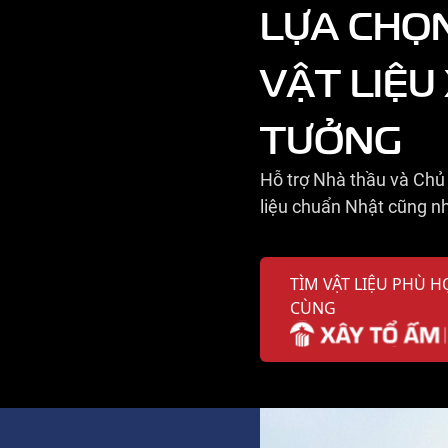
LỰA CHỌ
VẬT LIỆU
TƯỞNG
Hỗ trợ Nhà thầu và Chủ 
liệu chuẩn Nhật cũng nh
TÌM VẬT LIỆU PHÙ H
CÙNG