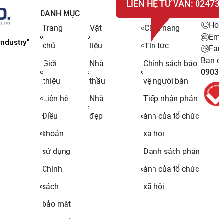
LIÊN HỆ TƯ VẤN: 0247
DANH MỤC
LIÊN
Ho
Trang
Vật
Cẩm nang
Em
ndustry"
chủ
liệu
Tin tức
Fa
Ban q
Giới
Nhà
Chính sách bảo
0903
thiệu
thầu
vệ người bán
Liên hệ
Nhà
Tiếp nhận phản
Điều
đẹp
ánh của tổ chức
khoản
xã hội
sử dụng
Danh sách phản
Chính
ánh của tổ chức
sách
xã hội
bảo mật