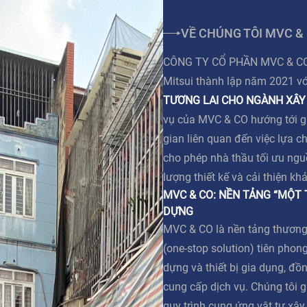
VỀ CHÚNG TÔI MVC &
CÔNG TY CỔ PHẦN MVC & CO l
Mitsui thành lập năm 2021 v
TƯƠNG LAI CHO NGÀNH XÂY
vụ của MVC & CO hướng tới giả
gian liên quan đến việc lựa c
cho phép nhà thầu tối ưu ngu
lượng thiết kế và cải thiện kh
MVC & CO: NỀN TẢNG “MỘT
DỰNG
MVC & CO là nền tảng thương
(one-stop solution) tiên phong
dựng và thiết bị gia dụng, đồn
cung cấp dịch vụ. Chúng tôi g
quy trình cung ứng vật tư xâ