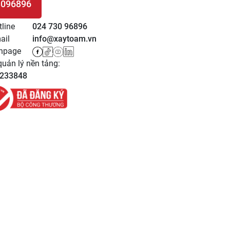
3096896
 HỆ
tline
024 730 96896
ail
info@xaytoam.vn
npage
uản lý nền tảng:
233848