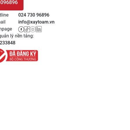
3096896
 HỆ
tline
024 730 96896
ail
info@xaytoam.vn
npage
uản lý nền tảng:
233848