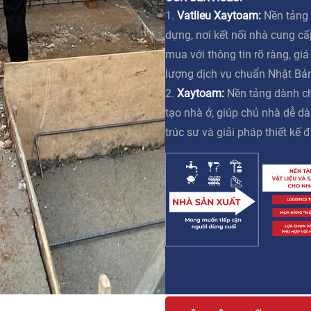
1.
Vatlieu Xaytoam:
Nền tảng 
dựng, nơi kết nối nhà cung c
mua với thông tin rõ ràng, gi
lượng dịch vụ chuẩn Nhật Bả
2.
Xaytoam:
Nền tảng dành ch
tạo nhà ở, giúp chủ nhà dễ dà
trúc sư và giải pháp thiết kế đ