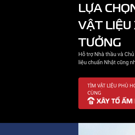
LỰA CHỌ
VẬT LIỆU
TƯỞNG
Hỗ trợ Nhà thầu và Chủ 
liệu chuẩn Nhật cũng nh
TÌM VẬT LIỆU PHÙ H
CÙNG