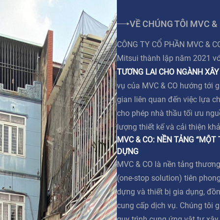
VỀ CHÚNG TÔI MVC &
CÔNG TY CỔ PHẦN MVC & CO l
Mitsui thành lập năm 2021 v
TƯƠNG LAI CHO NGÀNH XÂY
vụ của MVC & CO hướng tới giả
gian liên quan đến việc lựa c
cho phép nhà thầu tối ưu ngu
lượng thiết kế và cải thiện kh
MVC & CO: NỀN TẢNG “MỘT
DỰNG
MVC & CO là nền tảng thương
(one-stop solution) tiên phong
dựng và thiết bị gia dụng, đồn
cung cấp dịch vụ. Chúng tôi g
quy trình cung ứng vật tư xâ