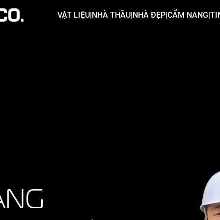
VẬT LIỆU
|
NHÀ THẦU
|
NHÀ ĐẸP
|
CẨM NANG
|
TI
ẢNG