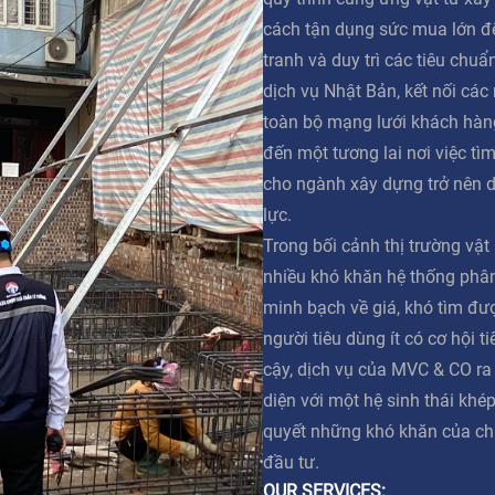
cách tận dụng sức mua lớn đ
tranh và duy trì các tiêu chuẩ
dịch vụ Nhật Bản, kết nối các
toàn bộ mạng lưới khách hàn
đến một tương lai nơi việc tì
cho ngành xây dựng trở nên 
lực.
Trong bối cảnh thị trường vật
nhiều khó khăn hệ thống phân 
minh bạch về giá, khó tìm đư
người tiêu dùng ít có cơ hội t
cậy, dịch vụ của MVC & CO ra
diện với một hệ sinh thái khép
quyết những khó khăn của ch
đầu tư.
OUR SERVICES: