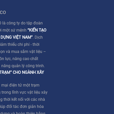
 CO
à công ty do tập đoàn
ới một sứ mệnh
“KIẾN TẠO
 DỰNG VIỆT NAM”
. Dịch
m thiểu chi phí - thời
họn và mua sắm vật liệu –
ồn lực, nâng cao chất
ả năng quản lý công trình.
 TRẠM” CHO NGÀNH XÂY
 mại điện tử một trạm
 trong lĩnh vực vật liệu xây
g thời kết nối với các nhà
iúp đối tác đơn giản hóa
y dựng và hoàn thiện bằng