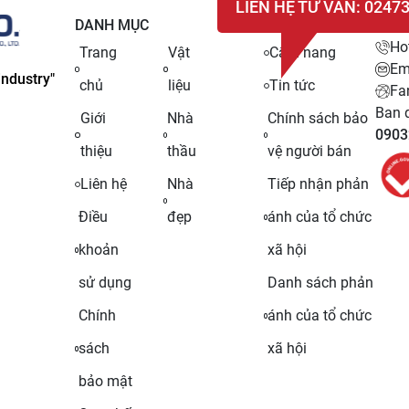
LIÊN HỆ TƯ VẤN: 0247
DANH MỤC
LIÊN
Ho
Trang
Vật
Cẩm nang
Em
ndustry"
chủ
liệu
Tin tức
Fa
Ban q
Giới
Nhà
Chính sách bảo
0903
thiệu
thầu
vệ người bán
Liên hệ
Nhà
Tiếp nhận phản
Điều
đẹp
ánh của tổ chức
khoản
xã hội
sử dụng
Danh sách phản
Chính
ánh của tổ chức
sách
xã hội
bảo mật