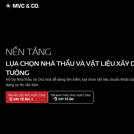
GIỚI THIỆU
NỀN TẢNG
NHÀ ĐẸP
LỰA CHỌN NHÀ THẦU VÀ VẬT 
TƯỞNG
TIN TỨC
Hỗ trợ Nhà thầu và Chủ nhà dễ dàng tìm kiếm, lựa chọn v
LIÊN HỆ
dựng uy tín, tận tâm.
TÌM VẬT LIỆU PHÙ HỢP CÙNG
TÌM NHÀ THẦU PHÙ HỢP CÙNG
CHÍNH SÁCH BẢO MẬT