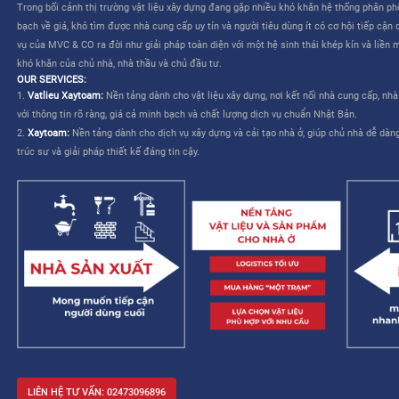
CÔNG TY CỔ PHẦN MVC & CO là công ty do tập đoàn Mitsui th
TƯƠNG LAI CHO NGÀNH XÂY DỰNG VIỆT NAM”
. Dịch vụ của M
liên quan đến việc lựa chọn và mua sắm vật liệu – cho phép nhà
kế và cải thiện khả năng quản lý công trình.
MVC & CO: NỀN TẢNG “MỘT TRẠM” CHO NGÀNH XÂY DỰNG
MVC & CO là nền tảng thương mại điện tử một trạm (one-stop sol
dựng và thiết bị gia dụng, đồng thời kết nối với các nhà cung cấ
trình cung ứng vật tư xây dựng và hoàn thiện bằng cách tận dụ
duy trì các tiêu chuẩn khắt khe về chất lượng dịch vụ Nhật Bản, 
mạng lưới khách hàng của mình, từ đó hướng đến một tương lai 
xây dựng trở nên dễ dàng và không còn áp lực.
Trong bối cảnh thị trường vật liệu xây dựng đang gặp nhiều khó 
bạch về giá, khó tìm được nhà cung cấp uy tín và người tiêu dùng 
vụ của MVC & CO ra đời như giải pháp toàn diện với một hệ sinh
khó khăn của chủ nhà, nhà thầu và chủ đầu tư.
OUR SERVICES:
1.
Vatlieu Xaytoam:
Nền tảng dành cho vật liệu xây dựng, nơi kế