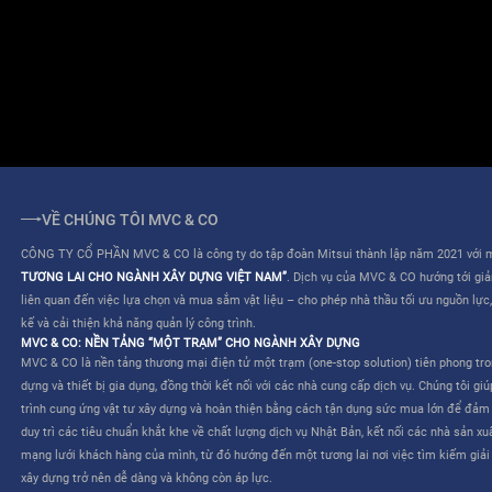
ĐIỀU KHOẢN SỬ DỤNG
QUY CHẾ HOẠT ĐỘNG
VỀ CHÚNG TÔI MVC & CO