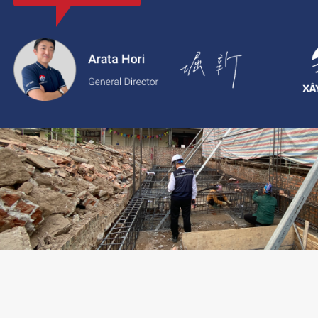
với thông tin rõ ràng, giá cả minh bạch và chất lượng dịch vụ c
2.
Xaytoam:
Nền tảng dành cho dịch vụ xây dựng và cải tạo nhà 
trúc sư và giải pháp thiết kế đáng tin cậy.
LIÊN HỆ TƯ VẤN: 02473096896