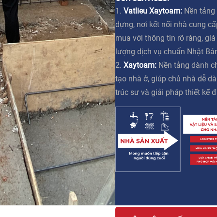
1.
Vatlieu Xaytoam:
Nền tảng 
dựng, nơi kết nối nhà cung c
mua với thông tin rõ ràng, gi
lượng dịch vụ chuẩn Nhật Bả
2.
Xaytoam:
Nền tảng dành ch
tạo nhà ở, giúp chủ nhà dễ dà
trúc sư và giải pháp thiết kế đ