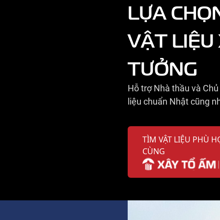
LỰA CHỌ
VẬT LIỆU
TƯỞNG
Hỗ trợ Nhà thầu và Chủ 
liệu chuẩn Nhật cũng nh
TÌM VẬT LIỆU PHÙ H
CÙNG