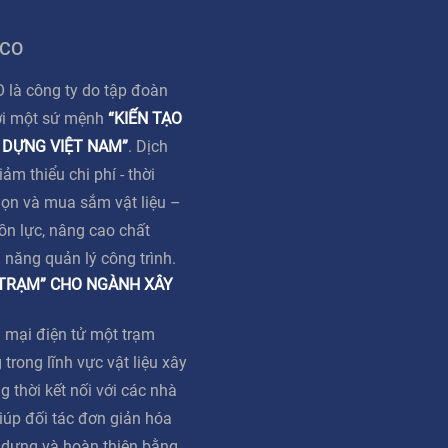
 CO
à công ty do tập đoàn
ới một sứ mệnh
“KIẾN TẠO
 DỰNG VIỆT NAM”
. Dịch
m thiểu chi phí - thời
họn và mua sắm vật liệu –
ồn lực, nâng cao chất
ả năng quản lý công trình.
 TRẠM” CHO NGÀNH XÂY
 mại điện tử một trạm
 trong lĩnh vực vật liệu xây
g thời kết nối với các nhà
iúp đối tác đơn giản hóa
y dựng và hoàn thiện bằng