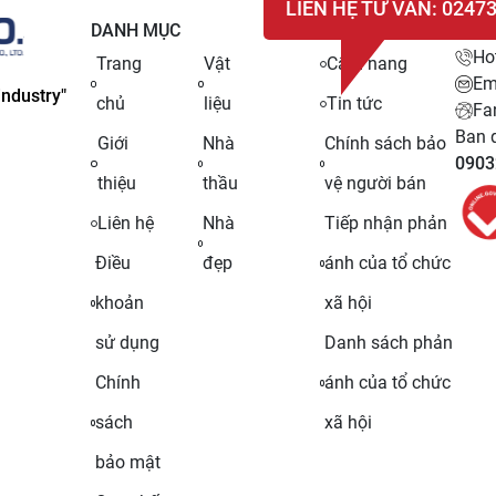
LIÊN HỆ TƯ VẤN: 0247
DANH MỤC
LIÊN
Ho
Trang
Vật
Cẩm nang
Em
ndustry"
chủ
liệu
Tin tức
Fa
Ban q
Giới
Nhà
Chính sách bảo
0903
thiệu
thầu
vệ người bán
Liên hệ
Nhà
Tiếp nhận phản
Điều
đẹp
ánh của tổ chức
khoản
xã hội
sử dụng
Danh sách phản
Chính
ánh của tổ chức
sách
xã hội
bảo mật