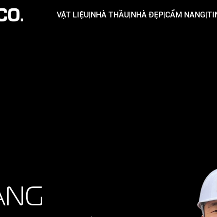
VẬT LIỆU
|
NHÀ THẦU
|
NHÀ ĐẸP
|
CẨM NANG
|
TI
ẢNG