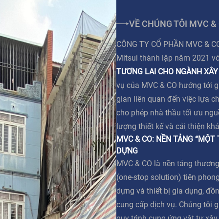
VỀ CHÚNG TÔI MVC &
CÔNG TY CỔ PHẦN MVC & CO l
Mitsui thành lập năm 2021 v
TƯƠNG LAI CHO NGÀNH XÂY
vụ của MVC & CO hướng tới giả
gian liên quan đến việc lựa c
cho phép nhà thầu tối ưu ngu
lượng thiết kế và cải thiện kh
MVC & CO: NỀN TẢNG “MỘT
DỰNG
MVC & CO là nền tảng thương
(one-stop solution) tiên phong
dựng và thiết bị gia dụng, đồn
cung cấp dịch vụ. Chúng tôi g
quy trình cung ứng vật tư xâ