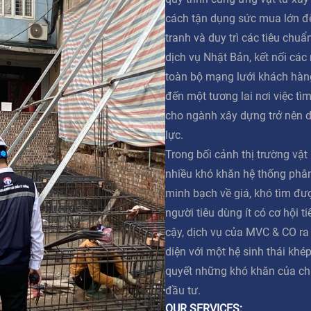
cách tận dụng sức mua lớn đ
tranh và duy trì các tiêu chuẩ
dịch vụ Nhật Bản, kết nối các
toàn bộ mạng lưới khách hàn
đến một tương lai nơi việc tì
cho ngành xây dựng trở nên 
lực.
Trong bối cảnh thị trường vật
nhiều khó khăn hệ thống phân 
minh bạch về giá, khó tìm đư
người tiêu dùng ít có cơ hội t
cậy, dịch vụ của MVC & CO ra
diện với một hệ sinh thái khép
quyết những khó khăn của ch
đầu tư.
OUR SERVICES: