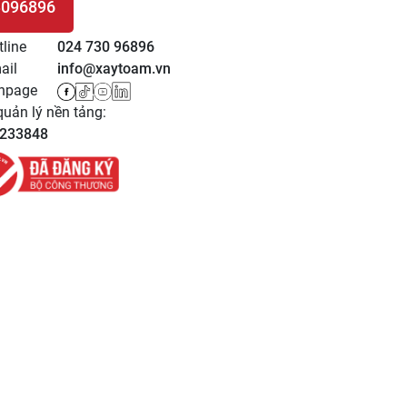
3096896
 HỆ
tline
024 730 96896
ail
info@xaytoam.vn
npage
uản lý nền tảng:
233848