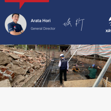
với thông tin rõ ràng, giá cả minh bạch và chất lượng dịch vụ c
2.
Xaytoam:
Nền tảng dành cho dịch vụ xây dựng và cải tạo nhà 
trúc sư và giải pháp thiết kế đáng tin cậy.
LIÊN HỆ TƯ VẤN: 02473096896