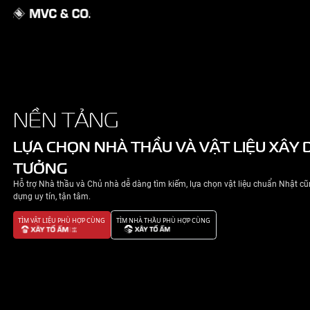
GIỚI THIỆU
NỀN TẢNG
NHÀ ĐẸP
LỰA CHỌN NHÀ THẦU VÀ VẬT 
TƯỞNG
TIN TỨC
Hỗ trợ Nhà thầu và Chủ nhà dễ dàng tìm kiếm, lựa chọn v
LIÊN HỆ
dựng uy tín, tận tâm.
TÌM VẬT LIỆU PHÙ HỢP CÙNG
TÌM NHÀ THẦU PHÙ HỢP CÙNG
CHÍNH SÁCH BẢO MẬT