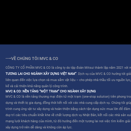
ĐIỀU KHOẢN SỬ DỤNG
QUY CHẾ HOẠT ĐỘNG
VỀ CHÚNG TÔI MVC & CO