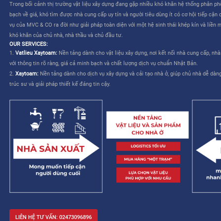
CÔNG TY CỔ PHẦN MVC & CO là công ty do tập đoàn Mitsui th
TƯƠNG LAI CHO NGÀNH XÂY DỰNG VIỆT NAM”
. Dịch vụ của M
liên quan đến việc lựa chọn và mua sắm vật liệu – cho phép nhà
kế và cải thiện khả năng quản lý công trình.
MVC & CO: NỀN TẢNG “MỘT TRẠM” CHO NGÀNH XÂY DỰNG
MVC & CO là nền tảng thương mại điện tử một trạm (one-stop sol
dựng và thiết bị gia dụng, đồng thời kết nối với các nhà cung cấ
trình cung ứng vật tư xây dựng và hoàn thiện bằng cách tận dụ
duy trì các tiêu chuẩn khắt khe về chất lượng dịch vụ Nhật Bản, 
mạng lưới khách hàng của mình, từ đó hướng đến một tương lai 
xây dựng trở nên dễ dàng và không còn áp lực.
Trong bối cảnh thị trường vật liệu xây dựng đang gặp nhiều khó 
bạch về giá, khó tìm được nhà cung cấp uy tín và người tiêu dùng 
vụ của MVC & CO ra đời như giải pháp toàn diện với một hệ sinh
khó khăn của chủ nhà, nhà thầu và chủ đầu tư.
OUR SERVICES:
1.
Vatlieu Xaytoam:
Nền tảng dành cho vật liệu xây dựng, nơi kế