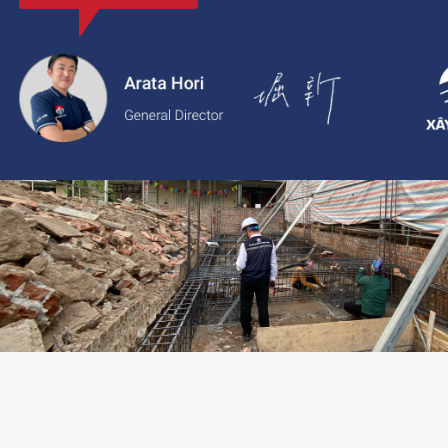
với thông tin rõ ràng, giá cả minh bạch và chất lượng dịch vụ c
2.
Xaytoam:
Nền tảng dành cho dịch vụ xây dựng và cải tạo nhà 
trúc sư và giải pháp thiết kế đáng tin cậy.
LIÊN HỆ TƯ VẤN: 02473096896