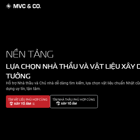
GIỚI THIỆU
NỀN TẢNG
NHÀ ĐẸP
LỰA CHỌN NHÀ THẦU VÀ VẬT 
TƯỞNG
TIN TỨC
Hỗ trợ Nhà thầu và Chủ nhà dễ dàng tìm kiếm, lựa chọn v
LIÊN HỆ
dựng uy tín, tận tâm.
TÌM VẬT LIỆU PHÙ HỢP CÙNG
TÌM NHÀ THẦU PHÙ HỢP CÙNG
CHÍNH SÁCH BẢO MẬT