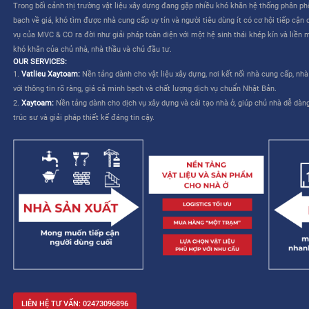
CÔNG TY CỔ PHẦN MVC & CO là công ty do tập đoàn Mitsui th
TƯƠNG LAI CHO NGÀNH XÂY DỰNG VIỆT NAM”
. Dịch vụ của M
liên quan đến việc lựa chọn và mua sắm vật liệu – cho phép nhà
kế và cải thiện khả năng quản lý công trình.
MVC & CO: NỀN TẢNG “MỘT TRẠM” CHO NGÀNH XÂY DỰNG
MVC & CO là nền tảng thương mại điện tử một trạm (one-stop sol
dựng và thiết bị gia dụng, đồng thời kết nối với các nhà cung cấ
trình cung ứng vật tư xây dựng và hoàn thiện bằng cách tận dụ
duy trì các tiêu chuẩn khắt khe về chất lượng dịch vụ Nhật Bản, 
mạng lưới khách hàng của mình, từ đó hướng đến một tương lai 
xây dựng trở nên dễ dàng và không còn áp lực.
Trong bối cảnh thị trường vật liệu xây dựng đang gặp nhiều khó 
bạch về giá, khó tìm được nhà cung cấp uy tín và người tiêu dùng 
vụ của MVC & CO ra đời như giải pháp toàn diện với một hệ sinh
khó khăn của chủ nhà, nhà thầu và chủ đầu tư.
OUR SERVICES:
1.
Vatlieu Xaytoam:
Nền tảng dành cho vật liệu xây dựng, nơi kế