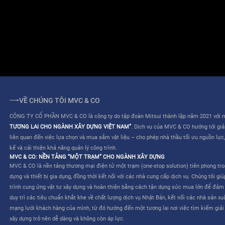
ĐIỀU KHOẢN SỬ DỤNG
QUY CHẾ HOẠT ĐỘNG
VỀ CHÚNG TÔI MVC & CO