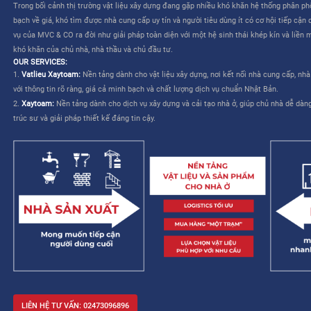
CÔNG TY CỔ PHẦN MVC & CO là công ty do tập đoàn Mitsui th
TƯƠNG LAI CHO NGÀNH XÂY DỰNG VIỆT NAM”
. Dịch vụ của M
liên quan đến việc lựa chọn và mua sắm vật liệu – cho phép nhà
kế và cải thiện khả năng quản lý công trình.
MVC & CO: NỀN TẢNG “MỘT TRẠM” CHO NGÀNH XÂY DỰNG
MVC & CO là nền tảng thương mại điện tử một trạm (one-stop sol
dựng và thiết bị gia dụng, đồng thời kết nối với các nhà cung cấ
trình cung ứng vật tư xây dựng và hoàn thiện bằng cách tận dụ
duy trì các tiêu chuẩn khắt khe về chất lượng dịch vụ Nhật Bản, 
mạng lưới khách hàng của mình, từ đó hướng đến một tương lai 
xây dựng trở nên dễ dàng và không còn áp lực.
Trong bối cảnh thị trường vật liệu xây dựng đang gặp nhiều khó 
bạch về giá, khó tìm được nhà cung cấp uy tín và người tiêu dùng 
vụ của MVC & CO ra đời như giải pháp toàn diện với một hệ sinh
khó khăn của chủ nhà, nhà thầu và chủ đầu tư.
OUR SERVICES:
1.
Vatlieu Xaytoam:
Nền tảng dành cho vật liệu xây dựng, nơi kế