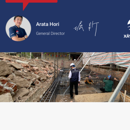
với thông tin rõ ràng, giá cả minh bạch và chất lượng dịch vụ c
2.
Xaytoam:
Nền tảng dành cho dịch vụ xây dựng và cải tạo nhà 
trúc sư và giải pháp thiết kế đáng tin cậy.
LIÊN HỆ TƯ VẤN: 02473096896