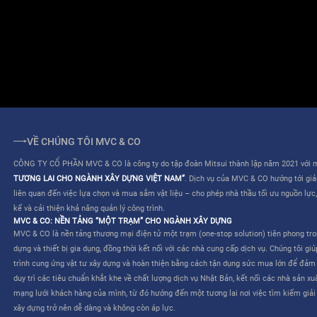
ĐIỀU KHOẢN SỬ DỤNG
QUY CHẾ HOẠT ĐỘNG
VỀ CHÚNG TÔI MVC & CO