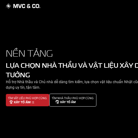
GIỚI THIỆU
NỀN TẢNG
NHÀ ĐẸP
LỰA CHỌN NHÀ THẦU VÀ VẬT 
TƯỞNG
TIN TỨC
Hỗ trợ Nhà thầu và Chủ nhà dễ dàng tìm kiếm, lựa chọn v
LIÊN HỆ
dựng uy tín, tận tâm.
TÌM VẬT LIỆU PHÙ HỢP CÙNG
TÌM NHÀ THẦU PHÙ HỢP CÙNG
CHÍNH SÁCH BẢO MẬT