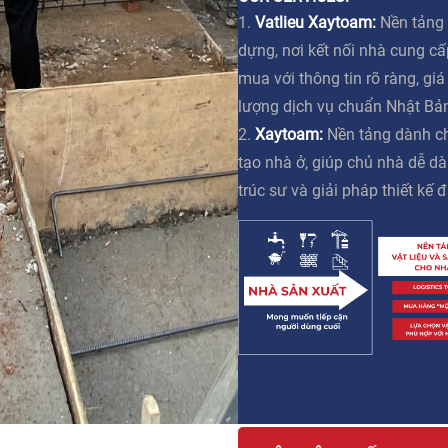
1.
Vatlieu Xaytoam:
Nền tảng 
dựng, nơi kết nối nhà cung c
mua với thông tin rõ ràng, gi
lượng dịch vụ chuẩn Nhật Bả
2.
Xaytoam:
Nền tảng dành ch
tạo nhà ở, giúp chủ nhà dễ dà
trúc sư và giải pháp thiết kế đ