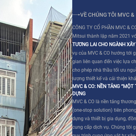
VỀ CHÚNG TÔI MVC &
CÔNG TY CỔ PHẦN MVC & CO l
Mitsui thành lập năm 2021 v
TƯƠNG LAI CHO NGÀNH XÂY
vụ của MVC & CO hướng tới giả
gian liên quan đến việc lựa c
cho phép nhà thầu tối ưu ngu
lượng thiết kế và cải thiện kh
MVC & CO: NỀN TẢNG “MỘT
DỰNG
MVC & CO là nền tảng thương
(one-stop solution) tiên phong
dựng và thiết bị gia dụng, đồn
cung cấp dịch vụ. Chúng tôi g
quy trình cung ứng vật tư xâ