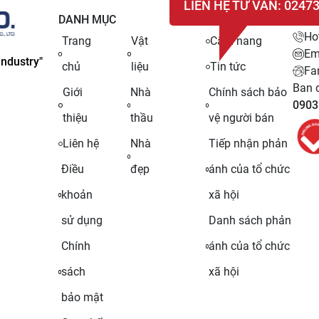
LIÊN HỆ TƯ VẤN: 0247
DANH MỤC
LIÊN
Ho
Trang
Vật
Cẩm nang
Em
ndustry"
chủ
liệu
Tin tức
Fa
Ban q
Giới
Nhà
Chính sách bảo
0903
thiệu
thầu
vệ người bán
Liên hệ
Nhà
Tiếp nhận phản
Điều
đẹp
ánh của tổ chức
khoản
xã hội
sử dụng
Danh sách phản
Chính
ánh của tổ chức
sách
xã hội
bảo mật