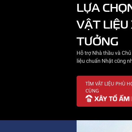
LỰA CHỌ
VẬT LIỆU
TƯỞNG
Hỗ trợ Nhà thầu và Chủ 
liệu chuẩn Nhật cũng nh
TÌM VẬT LIỆU PHÙ H
CÙNG