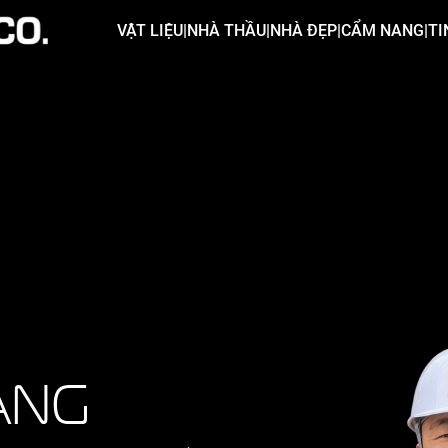
VẬT LIỆU
|
NHÀ THẦU
|
NHÀ ĐẸP
|
CẨM NANG
|
TI
ẢNG