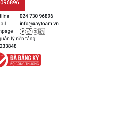
3096896
 HỆ
tline
024 730 96896
ail
info@xaytoam.vn
npage
uản lý nền tảng:
233848