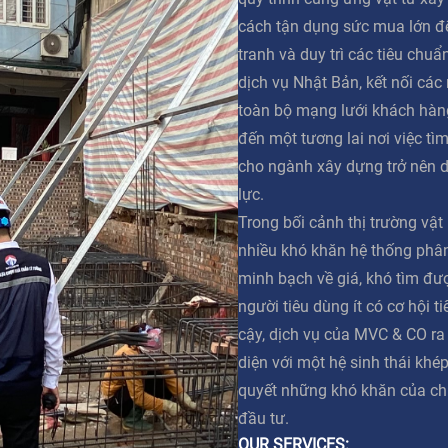
cách tận dụng sức mua lớn đ
tranh và duy trì các tiêu chuẩ
dịch vụ Nhật Bản, kết nối các
toàn bộ mạng lưới khách hàn
đến một tương lai nơi việc tì
cho ngành xây dựng trở nên 
lực.
Trong bối cảnh thị trường vật
nhiều khó khăn hệ thống phân 
minh bạch về giá, khó tìm đư
người tiêu dùng ít có cơ hội t
cậy, dịch vụ của MVC & CO ra
diện với một hệ sinh thái khép
quyết những khó khăn của ch
đầu tư.
OUR SERVICES: