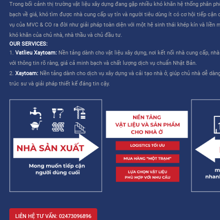
CÔNG TY CỔ PHẦN MVC & CO là công ty do tập đoàn Mitsui th
TƯƠNG LAI CHO NGÀNH XÂY DỰNG VIỆT NAM”
. Dịch vụ của M
liên quan đến việc lựa chọn và mua sắm vật liệu – cho phép nhà
kế và cải thiện khả năng quản lý công trình.
MVC & CO: NỀN TẢNG “MỘT TRẠM” CHO NGÀNH XÂY DỰNG
MVC & CO là nền tảng thương mại điện tử một trạm (one-stop sol
dựng và thiết bị gia dụng, đồng thời kết nối với các nhà cung cấ
trình cung ứng vật tư xây dựng và hoàn thiện bằng cách tận dụ
duy trì các tiêu chuẩn khắt khe về chất lượng dịch vụ Nhật Bản, 
mạng lưới khách hàng của mình, từ đó hướng đến một tương lai 
xây dựng trở nên dễ dàng và không còn áp lực.
Trong bối cảnh thị trường vật liệu xây dựng đang gặp nhiều khó 
bạch về giá, khó tìm được nhà cung cấp uy tín và người tiêu dùng 
vụ của MVC & CO ra đời như giải pháp toàn diện với một hệ sinh
khó khăn của chủ nhà, nhà thầu và chủ đầu tư.
OUR SERVICES:
1.
Vatlieu Xaytoam:
Nền tảng dành cho vật liệu xây dựng, nơi kế