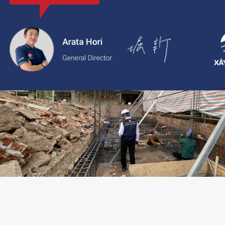
với thông tin rõ ràng, giá cả minh bạch và chất lượng dịch vụ c
2.
Xaytoam:
Nền tảng dành cho dịch vụ xây dựng và cải tạo nhà 
trúc sư và giải pháp thiết kế đáng tin cậy.
LIÊN HỆ TƯ VẤN: 02473096896