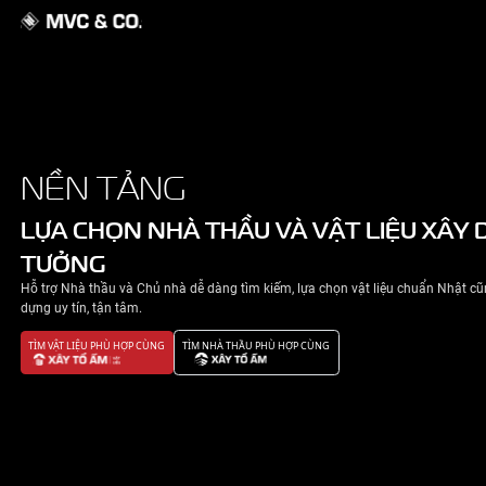
GIỚI THIỆU
NỀN TẢNG
NHÀ ĐẸP
LỰA CHỌN NHÀ THẦU VÀ VẬT 
TƯỞNG
TIN TỨC
Hỗ trợ Nhà thầu và Chủ nhà dễ dàng tìm kiếm, lựa chọn v
LIÊN HỆ
dựng uy tín, tận tâm.
TÌM VẬT LIỆU PHÙ HỢP CÙNG
TÌM NHÀ THẦU PHÙ HỢP CÙNG
CHÍNH SÁCH BẢO MẬT