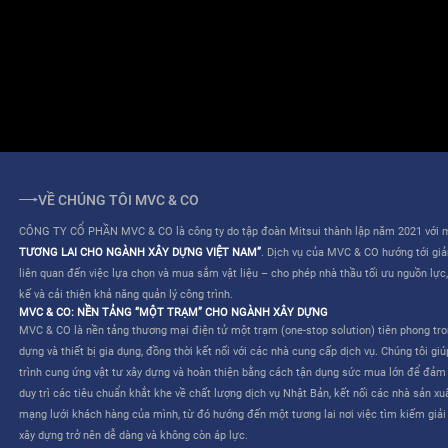
ĐIỀU KHOẢN SỬ DỤNG
QUY CHẾ HOẠT ĐỘNG
VỀ CHÚNG TÔI MVC & CO