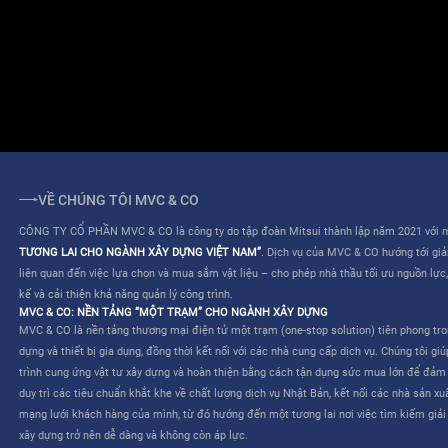
ĐIỀU KHOẢN SỬ DỤNG
QUY CHẾ HOẠT ĐỘNG
VỀ CHÚNG TÔI MVC & CO