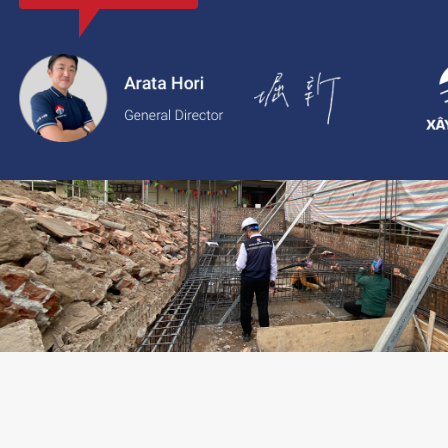
với thông tin rõ ràng, giá cả minh bạch và chất lượng dịch vụ c
2.
Xaytoam:
Nền tảng dành cho dịch vụ xây dựng và cải tạo nhà 
trúc sư và giải pháp thiết kế đáng tin cậy.
LIÊN HỆ TƯ VẤN: 02473096896