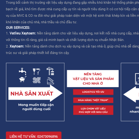
CÔNG TY CỔ PHẦN MVC & CO là công ty do tập đoàn Mitsui th
TƯƠNG LAI CHO NGÀNH XÂY DỰNG VIỆT NAM”
. Dịch vụ của M
liên quan đến việc lựa chọn và mua sắm vật liệu – cho phép nhà
kế và cải thiện khả năng quản lý công trình.
MVC & CO: NỀN TẢNG “MỘT TRẠM” CHO NGÀNH XÂY DỰNG
MVC & CO là nền tảng thương mại điện tử một trạm (one-stop sol
dựng và thiết bị gia dụng, đồng thời kết nối với các nhà cung cấ
trình cung ứng vật tư xây dựng và hoàn thiện bằng cách tận dụ
duy trì các tiêu chuẩn khắt khe về chất lượng dịch vụ Nhật Bản, 
mạng lưới khách hàng của mình, từ đó hướng đến một tương lai 
xây dựng trở nên dễ dàng và không còn áp lực.
Trong bối cảnh thị trường vật liệu xây dựng đang gặp nhiều khó 
bạch về giá, khó tìm được nhà cung cấp uy tín và người tiêu dùng 
vụ của MVC & CO ra đời như giải pháp toàn diện với một hệ sinh
khó khăn của chủ nhà, nhà thầu và chủ đầu tư.
OUR SERVICES:
1.
Vatlieu Xaytoam:
Nền tảng dành cho vật liệu xây dựng, nơi kế