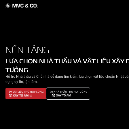
GIỚI THIỆU
NỀN TẢNG
NHÀ ĐẸP
LỰA CHỌN NHÀ THẦU VÀ VẬT 
TƯỞNG
TIN TỨC
Hỗ trợ Nhà thầu và Chủ nhà dễ dàng tìm kiếm, lựa chọn v
LIÊN HỆ
dựng uy tín, tận tâm.
TÌM VẬT LIỆU PHÙ HỢP CÙNG
TÌM NHÀ THẦU PHÙ HỢP CÙNG
CHÍNH SÁCH BẢO MẬT