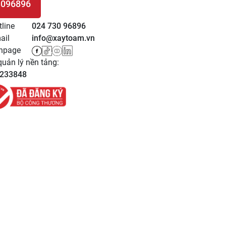
3096896
 HỆ
tline
024 730 96896
ail
info@xaytoam.vn
npage
uản lý nền tảng:
233848