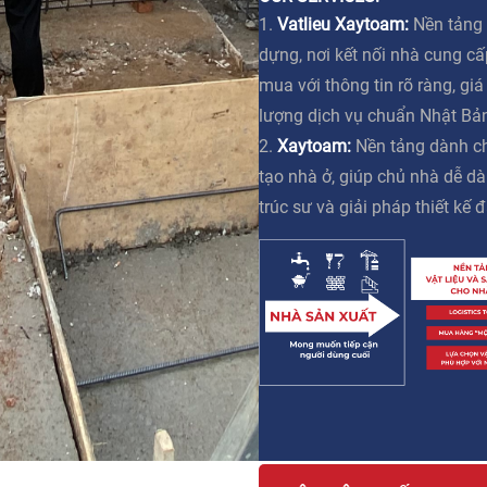
1.
Vatlieu Xaytoam:
Nền tảng 
dựng, nơi kết nối nhà cung c
mua với thông tin rõ ràng, gi
lượng dịch vụ chuẩn Nhật Bả
2.
Xaytoam:
Nền tảng dành ch
tạo nhà ở, giúp chủ nhà dễ dà
trúc sư và giải pháp thiết kế đ