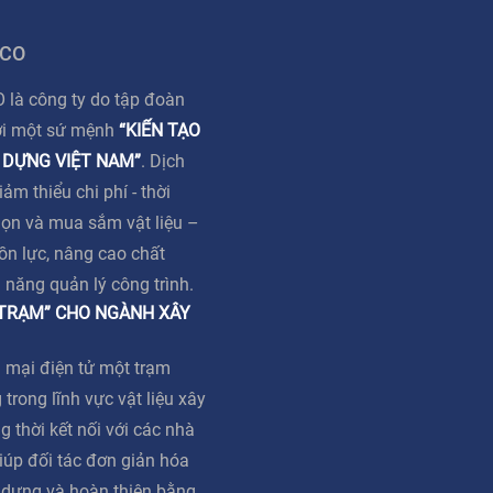
 CO
à công ty do tập đoàn
ới một sứ mệnh
“KIẾN TẠO
 DỰNG VIỆT NAM”
. Dịch
m thiểu chi phí - thời
họn và mua sắm vật liệu –
ồn lực, nâng cao chất
ả năng quản lý công trình.
 TRẠM” CHO NGÀNH XÂY
 mại điện tử một trạm
 trong lĩnh vực vật liệu xây
g thời kết nối với các nhà
iúp đối tác đơn giản hóa
y dựng và hoàn thiện bằng