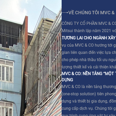
VỀ CHÚNG TÔI MVC &
CÔNG TY CỔ PHẦN MVC & CO l
Mitsui thành lập năm 2021 v
TƯƠNG LAI CHO NGÀNH XÂY
vụ của MVC & CO hướng tới giả
gian liên quan đến việc lựa c
cho phép nhà thầu tối ưu ngu
lượng thiết kế và cải thiện kh
MVC & CO: NỀN TẢNG “MỘT
DỰNG
MVC & CO là nền tảng thương
(one-stop solution) tiên phong
dựng và thiết bị gia dụng, đồn
cung cấp dịch vụ. Chúng tôi g
quy trình cung ứng vật tư xâ