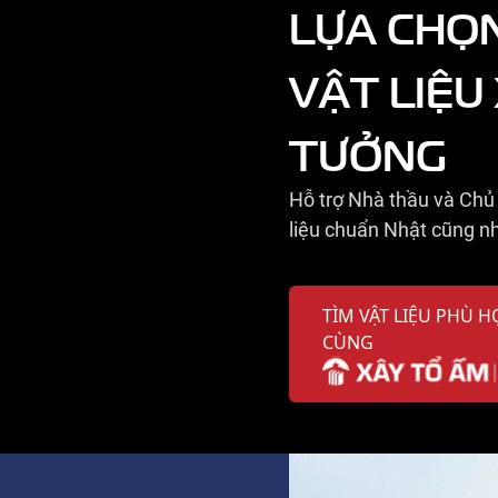
LỰA CHỌ
VẬT LIỆU
TƯỞNG
Hỗ trợ Nhà thầu và Chủ 
liệu chuẩn Nhật cũng nh
TÌM VẬT LIỆU PHÙ H
CÙNG