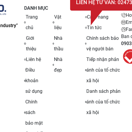
LIÊN HỆ TƯ VẤN: 0247
DANH MỤC
LIÊN
Ho
Trang
Vật
Cẩm nang
Em
ndustry"
chủ
liệu
Tin tức
Fa
Ban q
Giới
Nhà
Chính sách bảo
0903
thiệu
thầu
vệ người bán
Liên hệ
Nhà
Tiếp nhận phản
Điều
đẹp
ánh của tổ chức
khoản
xã hội
sử dụng
Danh sách phản
Chính
ánh của tổ chức
sách
xã hội
bảo mật