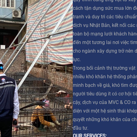
cách tận dụng sức mua lớn đ
tranh và duy trì các tiêu chuẩ
dịch vụ Nhật Bản, kết nối các
toàn bộ mạng lưới khách hàn
đến một tương lai nơi việc tì
cho ngành xây dựng trở nên 
lực.
Trong bối cảnh thị trường vật
nhiều khó khăn hệ thống phân 
minh bạch về giá, khó tìm đư
người tiêu dùng ít có cơ hội t
cậy, dịch vụ của MVC & CO ra
diện với một hệ sinh thái khép
quyết những khó khăn của ch
đầu tư.
OUR SERVICES: