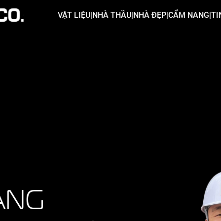
VẬT LIỆU
|
NHÀ THẦU
|
NHÀ ĐẸP
|
CẨM NANG
|
TI
ẢNG