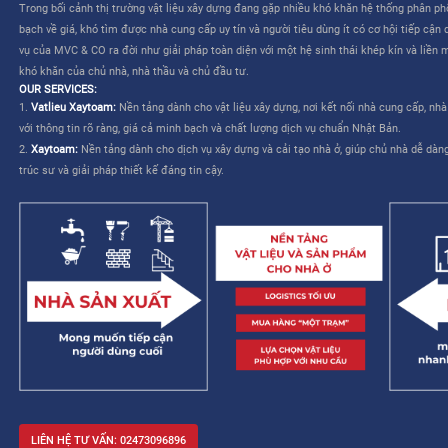
CÔNG TY CỔ PHẦN MVC & CO là công ty do tập đoàn Mitsui th
TƯƠNG LAI CHO NGÀNH XÂY DỰNG VIỆT NAM”
. Dịch vụ của M
liên quan đến việc lựa chọn và mua sắm vật liệu – cho phép nhà
kế và cải thiện khả năng quản lý công trình.
MVC & CO: NỀN TẢNG “MỘT TRẠM” CHO NGÀNH XÂY DỰNG
MVC & CO là nền tảng thương mại điện tử một trạm (one-stop sol
dựng và thiết bị gia dụng, đồng thời kết nối với các nhà cung cấ
trình cung ứng vật tư xây dựng và hoàn thiện bằng cách tận dụ
duy trì các tiêu chuẩn khắt khe về chất lượng dịch vụ Nhật Bản, 
mạng lưới khách hàng của mình, từ đó hướng đến một tương lai 
xây dựng trở nên dễ dàng và không còn áp lực.
Trong bối cảnh thị trường vật liệu xây dựng đang gặp nhiều khó 
bạch về giá, khó tìm được nhà cung cấp uy tín và người tiêu dùng 
vụ của MVC & CO ra đời như giải pháp toàn diện với một hệ sinh
khó khăn của chủ nhà, nhà thầu và chủ đầu tư.
OUR SERVICES:
1.
Vatlieu Xaytoam:
Nền tảng dành cho vật liệu xây dựng, nơi kế