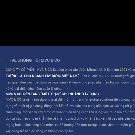
ĐIỀU KHOẢN SỬ DỤNG
QUY CHẾ HOẠT ĐỘNG
VỀ CHÚNG TÔI MVC & CO