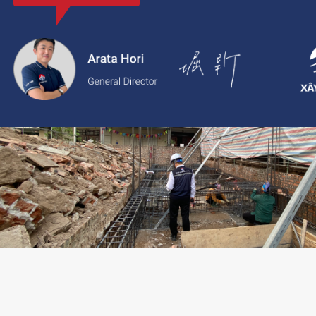
với thông tin rõ ràng, giá cả minh bạch và chất lượng dịch vụ c
2.
Xaytoam:
Nền tảng dành cho dịch vụ xây dựng và cải tạo nhà 
trúc sư và giải pháp thiết kế đáng tin cậy.
LIÊN HỆ TƯ VẤN: 02473096896