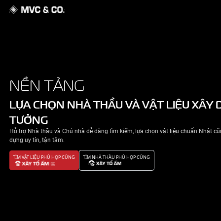
GIỚI THIỆU
NỀN TẢNG
NHÀ ĐẸP
LỰA CHỌN NHÀ THẦU VÀ VẬT 
TƯỞNG
TIN TỨC
Hỗ trợ Nhà thầu và Chủ nhà dễ dàng tìm kiếm, lựa chọn v
LIÊN HỆ
dựng uy tín, tận tâm.
TÌM VẬT LIỆU PHÙ HỢP CÙNG
TÌM NHÀ THẦU PHÙ HỢP CÙNG
CHÍNH SÁCH BẢO MẬT