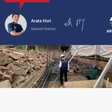
với thông tin rõ ràng, giá cả minh bạch và chất lượng dịch vụ c
2.
Xaytoam:
Nền tảng dành cho dịch vụ xây dựng và cải tạo nhà 
trúc sư và giải pháp thiết kế đáng tin cậy.
LIÊN HỆ TƯ VẤN: 02473096896