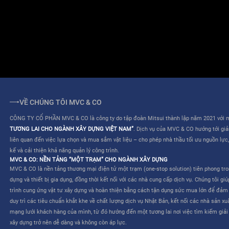
ĐIỀU KHOẢN SỬ DỤNG
QUY CHẾ HOẠT ĐỘNG
VỀ CHÚNG TÔI MVC & CO