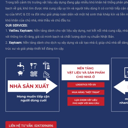
CÔNG TY CỔ PHẦN MVC & CO là công ty do tập đoàn Mitsui th
TƯƠNG LAI CHO NGÀNH XÂY DỰNG VIỆT NAM”
. Dịch vụ của M
liên quan đến việc lựa chọn và mua sắm vật liệu – cho phép nhà
kế và cải thiện khả năng quản lý công trình.
MVC & CO: NỀN TẢNG “MỘT TRẠM” CHO NGÀNH XÂY DỰNG
MVC & CO là nền tảng thương mại điện tử một trạm (one-stop sol
dựng và thiết bị gia dụng, đồng thời kết nối với các nhà cung cấ
trình cung ứng vật tư xây dựng và hoàn thiện bằng cách tận dụ
duy trì các tiêu chuẩn khắt khe về chất lượng dịch vụ Nhật Bản, 
mạng lưới khách hàng của mình, từ đó hướng đến một tương lai 
xây dựng trở nên dễ dàng và không còn áp lực.
Trong bối cảnh thị trường vật liệu xây dựng đang gặp nhiều khó 
bạch về giá, khó tìm được nhà cung cấp uy tín và người tiêu dùng 
vụ của MVC & CO ra đời như giải pháp toàn diện với một hệ sinh
khó khăn của chủ nhà, nhà thầu và chủ đầu tư.
OUR SERVICES:
1.
Vatlieu Xaytoam:
Nền tảng dành cho vật liệu xây dựng, nơi kế