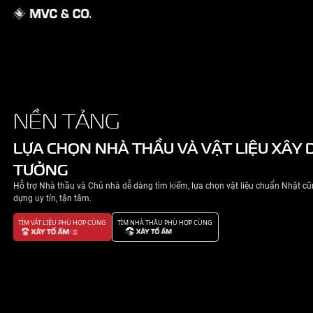
GIỚI THIỆU
NỀN TẢNG
NHÀ ĐẸP
LỰA CHỌN NHÀ THẦU VÀ VẬT 
TƯỞNG
TIN TỨC
Hỗ trợ Nhà thầu và Chủ nhà dễ dàng tìm kiếm, lựa chọn v
LIÊN HỆ
dựng uy tín, tận tâm.
TÌM VẬT LIỆU PHÙ HỢP CÙNG
TÌM NHÀ THẦU PHÙ HỢP CÙNG
CHÍNH SÁCH BẢO MẬT