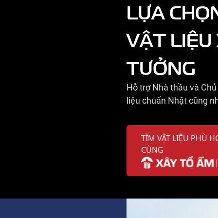
LỰA CHỌ
VẬT LIỆU
TƯỞNG
Hỗ trợ Nhà thầu và Chủ 
liệu chuẩn Nhật cũng nh
TÌM VẬT LIỆU PHÙ H
CÙNG