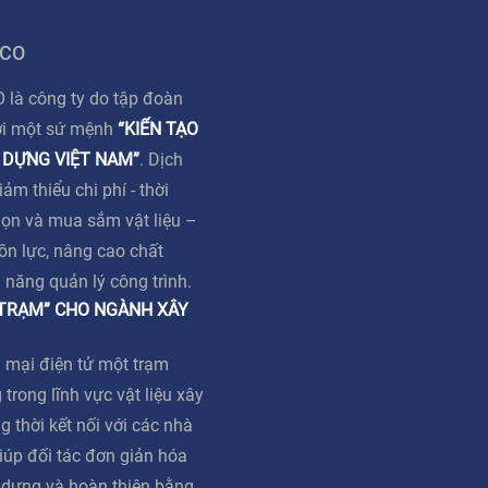
 CO
à công ty do tập đoàn
ới một sứ mệnh
“KIẾN TẠO
 DỰNG VIỆT NAM”
. Dịch
m thiểu chi phí - thời
họn và mua sắm vật liệu –
ồn lực, nâng cao chất
ả năng quản lý công trình.
 TRẠM” CHO NGÀNH XÂY
 mại điện tử một trạm
 trong lĩnh vực vật liệu xây
g thời kết nối với các nhà
iúp đối tác đơn giản hóa
y dựng và hoàn thiện bằng