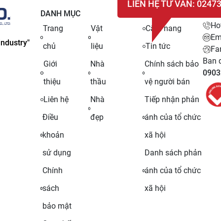
LIÊN HỆ TƯ VẤN: 0247
DANH MỤC
LIÊN
Ho
Trang
Vật
Cẩm nang
Em
ndustry"
chủ
liệu
Tin tức
Fa
Ban q
Giới
Nhà
Chính sách bảo
0903
thiệu
thầu
vệ người bán
Liên hệ
Nhà
Tiếp nhận phản
Điều
đẹp
ánh của tổ chức
khoản
xã hội
sử dụng
Danh sách phản
Chính
ánh của tổ chức
sách
xã hội
bảo mật