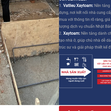
1.
Vatlieu Xaytoam:
Nền tảng 
dựng, nơi kết nối nhà cung c
mua với thông tin rõ ràng, gi
lượng dịch vụ chuẩn Nhật Bả
2.
Xaytoam:
Nền tảng dành ch
tạo nhà ở, giúp chủ nhà dễ dà
trúc sư và giải pháp thiết kế đ