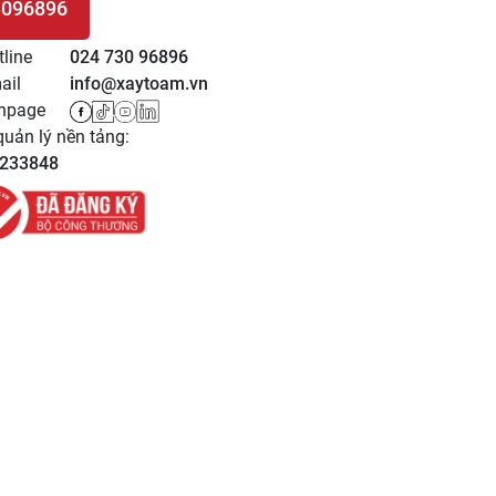
3096896
 HỆ
tline
024 730 96896
ail
info@xaytoam.vn
npage
uản lý nền tảng:
233848