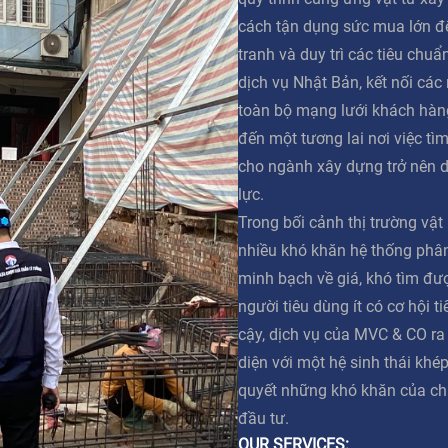
cách tận dụng sức mua lớn đ
tranh và duy trì các tiêu chuẩ
dịch vụ Nhật Bản, kết nối các
toàn bộ mạng lưới khách hàn
đến một tương lai nơi việc tì
cho ngành xây dựng trở nên 
lực.
Trong bối cảnh thị trường vật
nhiều khó khăn hệ thống phân 
minh bạch về giá, khó tìm đư
người tiêu dùng ít có cơ hội t
cậy, dịch vụ của MVC & CO ra
diện với một hệ sinh thái khép
quyết những khó khăn của ch
đầu tư.
OUR SERVICES: