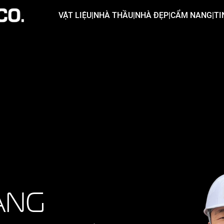
VẬT LIỆU
|
NHÀ THẦU
|
NHÀ ĐẸP
|
CẨM NANG
|
TI
ẢNG