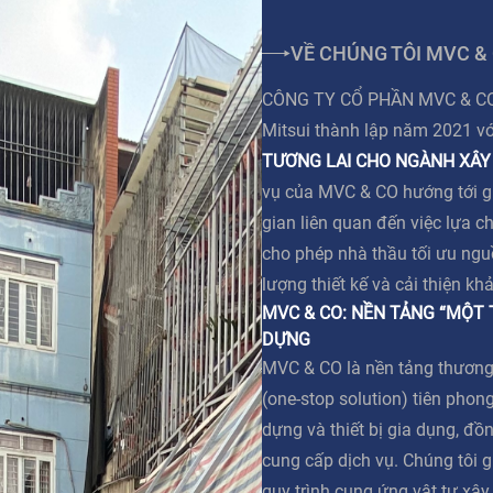
VỀ CHÚNG TÔI MVC &
CÔNG TY CỔ PHẦN MVC & CO l
Mitsui thành lập năm 2021 v
TƯƠNG LAI CHO NGÀNH XÂY
vụ của MVC & CO hướng tới giả
gian liên quan đến việc lựa c
cho phép nhà thầu tối ưu ngu
lượng thiết kế và cải thiện kh
MVC & CO: NỀN TẢNG “MỘT
DỰNG
MVC & CO là nền tảng thương
(one-stop solution) tiên phong
dựng và thiết bị gia dụng, đồn
cung cấp dịch vụ. Chúng tôi g
quy trình cung ứng vật tư xâ