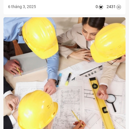
năm gần đây, chi phí xây dựng có xu hướng tăng do nhiều yếu
6 tháng 3, 2025
0
2431
tố tác động, đặc biệt là giá vật liệu. Điều này đặt ra câu hỏi: Liệu
năm 2025 chi phí xây nhà có tiếp tục tăng không? Và nếu có,
đâu là nguyên nhân chính và cách để chủ nhà kiểm soát ngân
sách hiệu quả? Bài viết này sẽ phân tích các yếu tố ảnh hưởng
đến chi phí xây dựng, đồng thời đưa ra lời khuyên từ chuyên gia
để giúp chủ nhà tối ưu ngân sách.