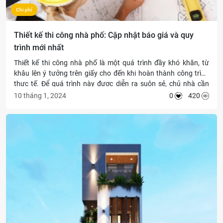
Chi phí
Thiết kế thi công nhà phố: Cập nhật báo giá và quy
trình mới nhất
Thiết kế thi công nhà phố là một quá trình đầy khó khăn, từ
khâu lên ý tưởng trên giấy cho đến khi hoàn thành công trình
thực tế. Để quá trình này được diễn ra suôn sẻ, chủ nhà cần
nắm vững báo giá, quy trình, đồng thời tìm hiểu kỹ lưỡng về nhà
10 tháng 1, 2024
0
420
thầu sẽ đảm nhận công trình.