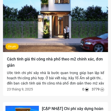
Chi phí
Cách tính giá thi công nhà phố theo m2 chính xác, đơn
giản
Ước tính chi phí xây nhà là bước quan trọng giúp bạn lập kế
hoạch thi công phù hợp. Ở bài viết này, Xây Tổ Ấm sẽ giới thiệu
đến bạn cách tính giá thi công nhà phố đơn giản theo m2 xây
dựng cực đơn giản và dễ thực hiện.
23 tháng 9, 2025
0
3779
[CẬP NHẬT] Chi phí xây dựng hoàn