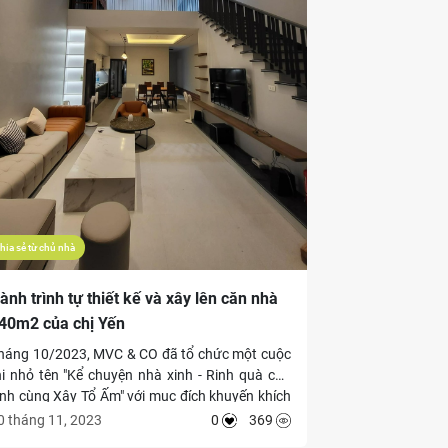
hia sẻ từ chủ nhà
ành trình tự thiết kế và xây lên căn nhà
40m2 của chị Yến
háng 10/2023, MVC & CO đã tổ chức một cuộc
hi nhỏ tên "Kể chuyện nhà xinh - Rinh quà cực
inh cùng Xây Tổ Ấm" với mục đích khuyến khích
ộng đồng chủ nhà kể về hành trình xây dựng
0 tháng 11, 2023
0
369
ên "tổ ấm" thân yêu của mình. Hôm nay hãy