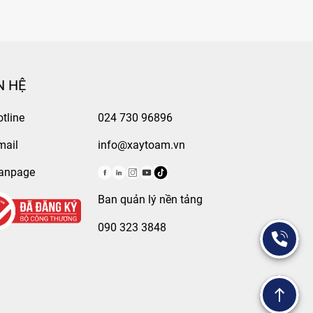
ùng chúng tôi tham quan một vòng không gian
ống của chị Yến.
N HỆ
tline
024 730 96896
mail
info@xaytoam.vn
anpage
Ban quản lý nền tảng
090 323 3848