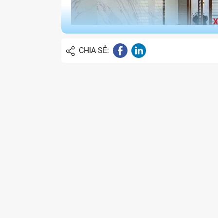
CHIA SẺ:
Hình ảnh thự