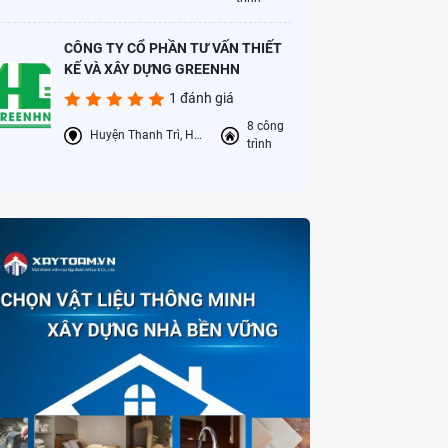
CÔNG TY CỔ PHẦN TƯ VẤN THIẾT
KẾ VÀ XÂY DỰNG GREENHN
1 đánh giá
8 công
Huyện Thanh Trì, Hà Nội
trình