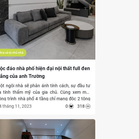
hia sẻ từ chủ nhà
ộc đáo nhà phố hiện đại nội thất full đen
rắng của anh Trường
ột ngôi nhà sẽ phản ánh tính cách, sự đầu tư
à tính thẩm mỹ của gia chủ. Cùng xem một
ông trình nhà phố 4 tầng chỉ mang độc 2 tông
àu đen - trắng hết sức độc đáo dưới đây của
4 tháng 11, 2023
0
318
nh Trường nhé!