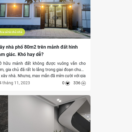
hia sẻ từ chủ nhà
ây nhà phố 80m2 trên mảnh đất hình
am giác. Khó hay dễ?
ở hữu mảnh đất không được vuông vắn cho
ắm, gia chủ đã rất lo lắng trong giai đoạn chuẩn
ị xây nhà. Nhưng, may mắn đã mỉm cười với gia
ình khi anh chị tìm được Nhà thầu ưng ý, có thể
4 tháng 11, 2023
0
336
ử lý khéo léo tất cả các vấn đề liên quan, giúp
ẹp tan định kiến rằng đất xấu thì nhà không thể
ẹp.