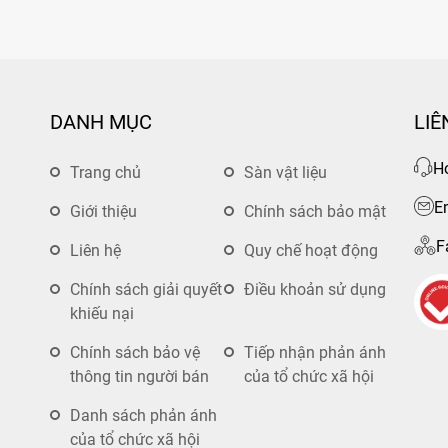
ông trắng sáng sủa, hiện đại
c
s
DANH MỤC
LIÊ
Ho
Trang chủ
Sàn vật liệu
E
Giới thiệu
Chính sách bảo mật
F
Liên hệ
Quy chế hoạt động
Chính sách giải quyết
Điều khoản sử dụng
khiếu nại
Chính sách bảo vệ
Tiếp nhận phản ánh
thông tin người bán
của tổ chức xã hội
Danh sách phản ánh
của tổ chức xã hội