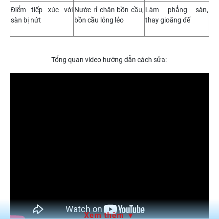
Điểm tiếp xúc với
Nước rỉ chân bồn cầu,
Làm phẳng sàn,
sàn bị nứt
bồn cầu lỏng lẻo
thay gioăng đế
Tổng quan video hướng dẫn cách sửa:
Xem thêm ▼