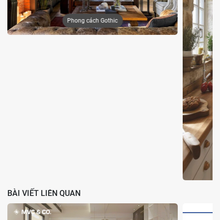
Van xả nước đóng vai trò quan trọng trong việc kiểm soát lượng
nước xả. Khi bộ phận này bị hư hỏng, nước sẽ liên tục rò rỉ từ bồn
cầu. Theo thời gian, van có thể lão hóa, các bộ phận như lò xo bị
yếu hoặc gãy, hoặc cặn bẩn tích tụ làm van kẹt, không đóng kín
hoàn toàn. Đ
Dấu hiệu nhận biết:
Nước chảy không ngừng từ lỗ xả trong bể chứa.
Phát ra tiếng ồn bất thường (như tiếng rít hoặc rò rỉ) khi xả
nước.
Van xả không đóng kín, để lại khe hở nhỏ.
Cách khắc phục:
Phong cách Rustic
Đầu tiên, hãy đảm bảo ngắt nguồn nước vào bồn cầu bằng
cách khóa van cấp nước, sau đó nhấn xả để làm trống bể
chứa.
BÀI VIẾT LIÊN QUAN
Bạn tháo van xả ra (thường chỉ cần vặn ngược chiều kim
đồng hồ), sau đó, ngâm trong dung dịch giấm trắng hoặc xà