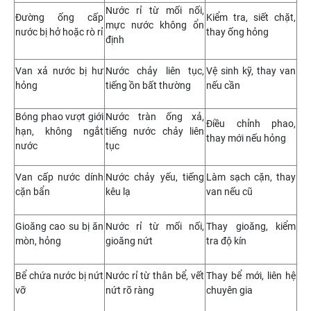
Nước rỉ từ mối nối,
Đường ống cấp
Kiểm tra, siết chặt,
mực nước không ổn
nước bị hở hoặc rò rỉ
thay ống hỏng
định
Van xả nước bị hư
Nước chảy liên tục,
Vệ sinh kỹ, thay van
hỏng
tiếng ồn bất thường
nếu cần
Bóng phao vượt giới
Nước tràn ống xả,
Điều chỉnh phao,
hạn, không ngắt
tiếng nước chảy liên
thay mới nếu hỏng
nước
tục
Van cấp nước dính
Nước chảy yếu, tiếng
Làm sạch cặn, thay
cặn bẩn
kêu lạ
van nếu cũ
Gioăng cao su bị ăn
Nước rỉ từ mối nối,
Thay gioăng, kiểm
mòn, hỏng
gioăng nứt
tra độ kín
Bể chứa nước bị nứt
Nước rỉ từ thân bể, vết
Thay bể mới, liên hệ
vỡ
nứt rõ ràng
chuyên gia