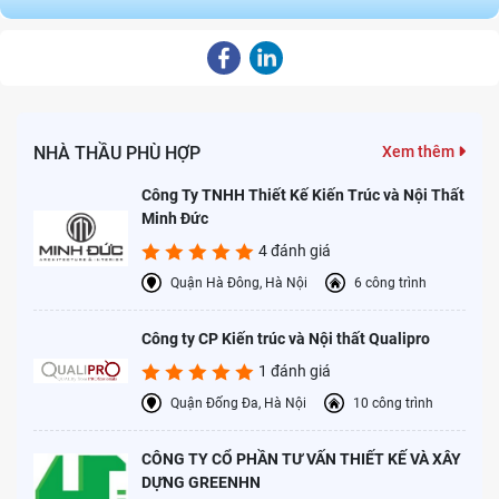
1. Bồn cầu TOTO rỉ nước do đường ống cấp
nước bị hở hoặc rò rỉ
Một trong những lý do phổ biến khiến bồn cầu TOTO bị rỉ nước là
do đường ống cấp nước gặp vấn đề. Các mối nối có thể bị lỏng lẻo
NHÀ THẦU PHÙ HỢP
Xem thêm
do lắp đặt không đúng cách hoặc các ống cấp nước bị nứt vỡ do
tác động vật lý hoặc sử dụng lâu dài.
Công Ty TNHH Thiết Kế Kiến Trúc và Nội Thất
Minh Đức
Dấu hiệu nhận biết:
4 đánh giá
Nước chảy ra từ các mối nối đường ống.
Quận Hà Đông, Hà Nội
6 công trình
Mức nước trong bồn cầu không ổn định.
Công ty CP Kiến trúc và Nội thất Qualipro
Nước rỉ ra tại khu vực gần đường ống cấp nước.
1 đánh giá
Cách khắc phục:
Quận Đống Đa, Hà Nội
10 công trình
Đầu tiên, bạn hãy khóa van cấp nước để tránh nước chảy
thêm và dùng cờ lê kiểm tra từng mối nối, siết chặt nếu phát
CÔNG TY CỔ PHẦN TƯ VẤN THIẾT KẾ VÀ XÂY
hiện lỏng lẻo.
DỰNG GREENHN