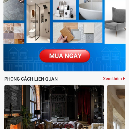
PHONG CÁCH LIÊN QUAN
Xem thêm
Kiểm tra và xác định vị trí bị rò rỉ để vá hoặc thay thế cho phù hợp
2. Bồn cầu TOTO rỉ nước do van xả nước bị hư
hỏng