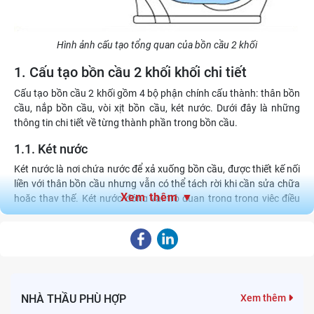
Hình ảnh cấu tạo tổng quan của bồn cầu 2 khối
1. Cấu tạo bồn cầu 2 khối khối chi tiết
Cấu tạo bồn cầu 2 khối gồm 4 bộ phận chính cấu thành: thân bồn
cầu, nắp bồn cầu, vòi xịt bồn cầu, két nước. Dưới đây là những
thông tin chi tiết về từng thành phần trong bồn cầu.
1.1. Két nước
Két nước là nơi chứa nước để xả xuống bồn cầu, được thiết kế nối
liền với thân bồn cầu nhưng vẫn có thể tách rời khi cần sửa chữa
Xem thêm ▼
hoặc thay thế. Két nước đóng vai trò quan trọng trong việc điều
tiết lượng nước cho mỗi lần xả, giúp tiết kiệm nước và đảm bảo
hiệu quả sử dụng.
Két nước được cấu tạo bởi nhiều chi tiết khác nhau như:
Phao bồn cầu:
Phao bồn cầu có nhiệm vụ điều chỉnh mực
nước theo tiêu chuẩn. Khi nước đạt đến mức định sẵn, phao
NHÀ THẦU PHÙ HỢP
Xem thêm
sẽ nổi lên và đóng van cấp nước lại, ngăn không cho nước