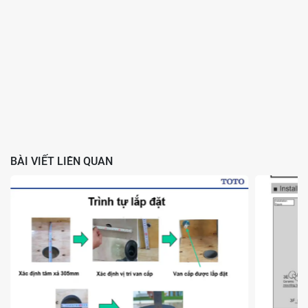
Ống thoát bồn cầu:
Ống thoát có nhiệm vụ dẫn chất thải từ
lòng bồn cầu xuống hệ thống thoát nước. Ống này được
thiết kế với đường cong đặc biệt để tạo bẫy nước, ngăn mùi
hôi từ hệ thống thoát nước quay trở lại.
Bộ xả:
Bộ xả có chức năng phân phối nước từ két xuống lòng
bồn theo cách tạo ra dòng xoáy mạnh, giúp làm sạch lòng
bồn một cách hiệu quả.
BÀI VIẾT LIÊN QUAN