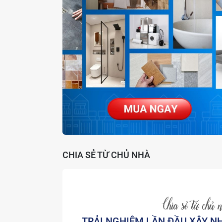
CHIA SẺ TỪ CHỦ NHÀ
TRẢI NGHIỆM LẦN ĐẦU XÂY N