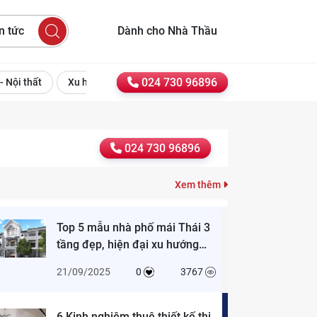
23/09/2025
0
3779
n tức
Dành cho Nhà Thầu
Quy định xây dựng hầm nhà
phố: 6 điều bạn cần biết
024 730 96896
 - Nội thất
Xu hướng Nhà Xanh
Phong cách thiết kế
23/10/2023
0
5279
[Tổng hợp] Cải tạo nhà cũ: Quy
024 730 96896
trình, phương án, kinh nghiệm
& báo giá
18/09/2025
0
7711
Xem thêm
Top 5 mẫu nhà phố mái Thái 3
tầng đẹp, hiện đại xu hướng
2025
21/09/2025
0
3767
6 Kinh nghiệm thuê thiết kế thi