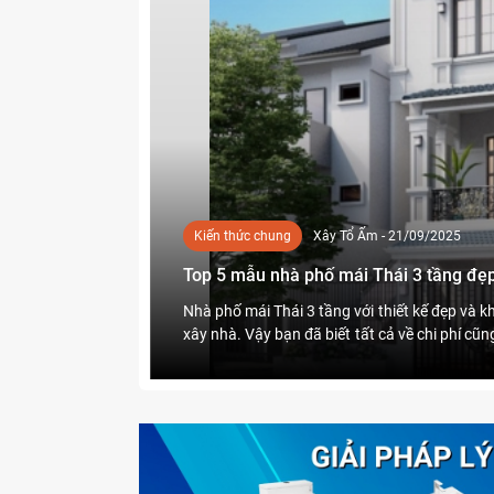
Kiến thức chung
Xây Tổ Ấm - 21/09/2025
Top 5 mẫu nhà phố mái Thái 3 tầng đẹp
tính thẩm mỹ hơn.
Nhà phố mái Thái 3 tầng với thiết kế đẹp và k
c cải tạo nhà. Vì
xây nhà. Vậy bạn đã biết tất cả về chi phí c
.
Xây Tổ Ấm tìm hiểu ngay trong bài viết dưới đ