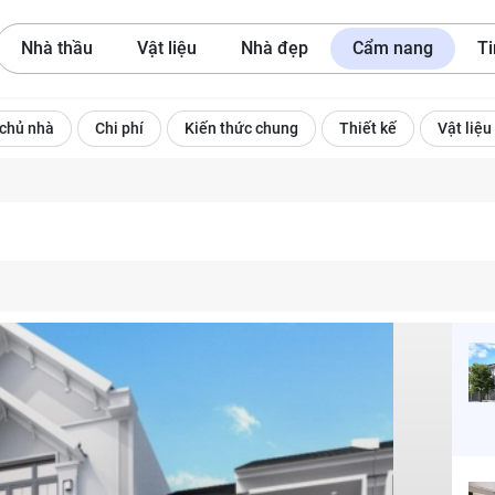
Nhà thầu
Vật liệu
Nhà đẹp
Cẩm nang
Ti
 chủ nhà
Chi phí
Kiến thức chung
Thiết kế
Vật liệu