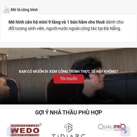
ĐIỀU KHOẢN SỬ DỤNG
Mô tả công trình
Mô hình căn hộ mini 9 tầng và 1 bán hầm cho thuê
dành cho
QUY CHẾ HOẠT ĐỘNG
đối tượng sinh viên, người nước ngoài công tác tại Đà Nẵng.
BẠN CÓ MUỐN ĐI XEM CÔNG TRÌNH THỰC TẾ NÀY KHÔNG?
Tôi muốn
GỢI Ý NHÀ THẦU PHÙ HỢP