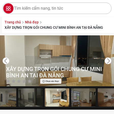
Trang chủ
Nhà đẹp
XÂY DỰNG TRỌN GÓI CHUNG CƯ MINI BÌNH AN TẠI ĐÀ NẴNG
GIỚI THIỆU
NHÀ ĐẸP
XÂY DỰNG TRỌN GÓI CHUNG CƯ MINI
TIN TỨC
BÌNH AN TẠI ĐÀ NẴNG
LIÊN HỆ
CHÍNH SÁCH BẢO MẬT