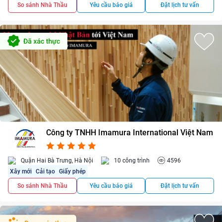
So sánh Nhà Thầu
Yêu cầu báo giá
Đặt lịch tư vấn
Công ty TNHH Imamura International Việt Nam
4.8/5
4
Quận Hai Bà Trưng, Hà Nội
10 công trình
4596
Xây mới
Cải tạo
Giấy phép
So sánh Nhà Thầu
Yêu cầu báo giá
Đặt lịch tư vấn