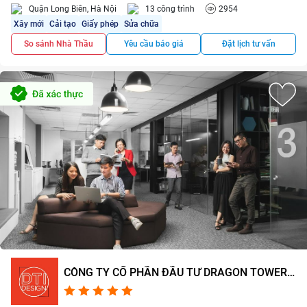
Quận Long Biên, Hà Nội
13 công trình
2954
Xây mới
Cải tạo
Giấy phép
Sửa chữa
So sánh Nhà Thầu
Yêu cầu báo giá
Đặt lịch tư vấn
CÔNG TY CỔ PHẦN ĐẦU TƯ DRAGON TOWER
(DTI DESIGN)
5.0/5
3