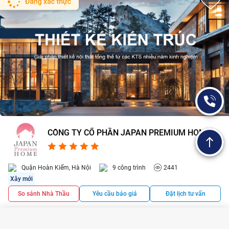
CÔNG TY CỔ PHẦN JAPAN PREMIUM HOME
4.9/5
3
Quận Hoàn Kiếm, Hà Nội
9 công trình
2441
Xây mới
So sánh Nhà Thầu
Yêu cầu báo giá
Đặt lịch tư vấn
1
2
3
4
5
6
7