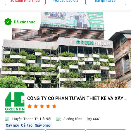
So sánh Nhà Thầu
Yêu cầu báo giá
Đặt lịch tư vấn
CÔNG TY CỔ PHẦN TƯ VẤN THIẾT KẾ VÀ XÂY
DỰNG GREENHN
4.5/5
1
Huyện Thanh Trì, Hà Nội
8 công trình
4441
Xây mới
Cải tạo
Giấy phép