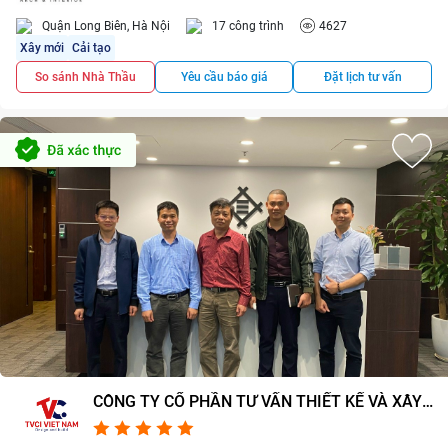
Quận Long Biên, Hà Nội
17 công trình
4627
Xây mới
Cải tạo
So sánh Nhà Thầu
Yêu cầu báo giá
Đặt lịch tư vấn
CÔNG TY CỔ PHẦN TƯ VẤN THIẾT KẾ VÀ XÂY
DỰNG TVCI VIỆT NAM
5.0/5
2