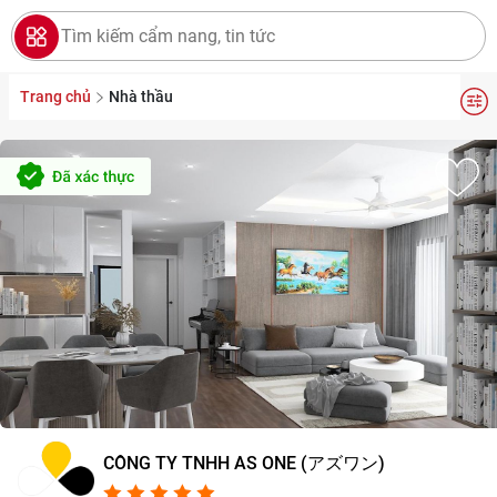
Trang chủ
Nhà thầu
CÔNG TY TNHH AS ONE (アズワン)
5.0/5
5