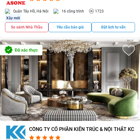
Quận Tây Hồ, Hà Nội
16 công trình
1723
Xây mới
So sánh Nhà Thầu
Yêu cầu báo giá
Đặt lịch tư vấn
CÔNG TY CỔ PHẦN KIẾN TRÚC & NỘI THẤT KC
4.9/5
6