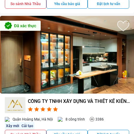
So sánh Nhà Thầu
Yêu cầu báo giá
Đặt lịch tư vấn
CÔNG TY TNHH XÂY DỰNG VÀ THIẾT KẾ KIẾN
TRÚC MINH ANH
4.7/5
5
Quận Hoàng Mai, Hà Nội
8 công trình
3386
Xây mới
Cải tạo