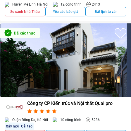
Huyện Mê Linh, Hà Nội
12 công trình
2413
So sánh Nhà Thầu
Yêu cầu báo giá
Đặt lịch tư vấn
Công ty CP Kiến trúc và Nội thất Qualipro
5.0/5
1
Quận Đống Đa, Hà Nội
10 công trình
5236
Xây mới
Cải tạo