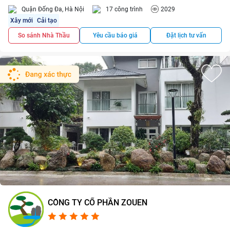
Quận Đống Đa, Hà Nội
17 công trình
2029
Xây mới
Cải tạo
So sánh Nhà Thầu
Yêu cầu báo giá
Đặt lịch tư vấn
CÔNG TY CỔ PHẦN ZOUEN
4.9/5
3