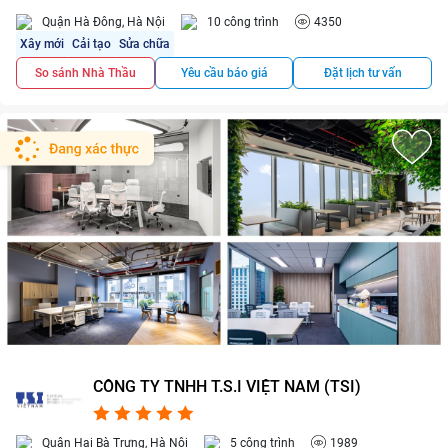
Quận Hà Đông, Hà Nội
10 công trình
4350
Xây mới
Cải tạo
Sửa chữa
So sánh Nhà Thầu
Yêu cầu báo giá
Đặt lịch tư vấn
CÔNG TY TNHH T.S.I VIỆT NAM (TSI)
4.8/5
1
Quận Hai Bà Trưng, Hà Nội
5 công trình
1989