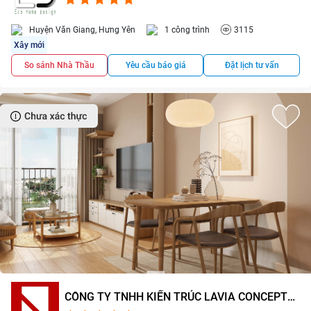
Huyện Văn Giang, Hưng Yên
1 công trình
3115
Xây mới
So sánh Nhà Thầu
Yêu cầu báo giá
Đặt lịch tư vấn
CÔNG TY TNHH KIẾN TRÚC LAVIA CONCEPT
VIỆT NAM