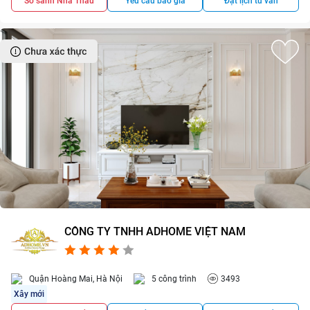
So sánh Nhà Thầu
Yêu cầu báo giá
Đặt lịch tư vấn
CÔNG TY TNHH ADHOME VIỆT NAM
4.3/5
3
Quận Hoàng Mai, Hà Nội
5 công trình
3493
Xây mới