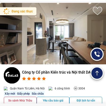
Công ty Cổ phần Kiến trúc và Nội thất DALAS
4.9/5
2
Quận Nam Từ Liêm, Hà Nội
6 công trình
3004
Xây mới
Giấy phép
Sửa chữa
So sánh Nhà Thầu
Yêu cầu báo giá
Đặt lịch tư vấn