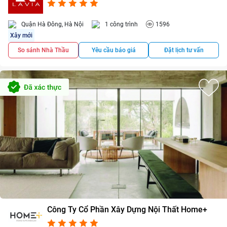
5.0/5
1
Quận Hà Đông, Hà Nội
1 công trình
1596
Xây mới
So sánh Nhà Thầu
Yêu cầu báo giá
Đặt lịch tư vấn
Công Ty Cổ Phần Xây Dựng Nội Thất Home+
5.0/5
2