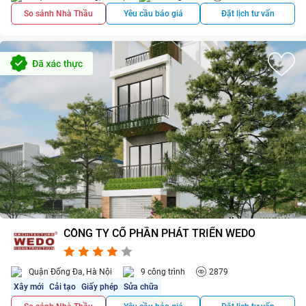
So sánh Nhà Thầu
Yêu cầu báo giá
Đặt lịch tư vấn
CÔNG TY CỔ PHẦN PHÁT TRIỂN WEDO
4.3/5
2
Quận Đống Đa, Hà Nội
9 công trình
2879
Xây mới
Cải tạo
Giấy phép
Sửa chữa