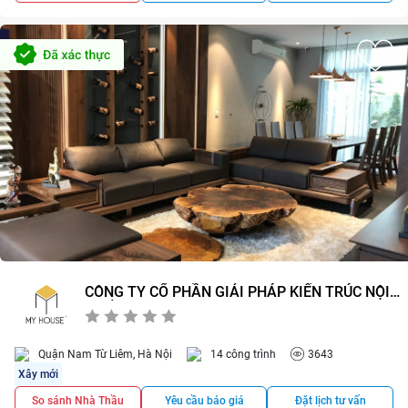
CÔNG TY CỔ PHẦN GIẢI PHÁP KIẾN TRÚC NỘI
THẤT MY HOUSE
0/5
0
Quận Nam Từ Liêm, Hà Nội
14 công trình
3643
Xây mới
So sánh Nhà Thầu
Yêu cầu báo giá
Đặt lịch tư vấn