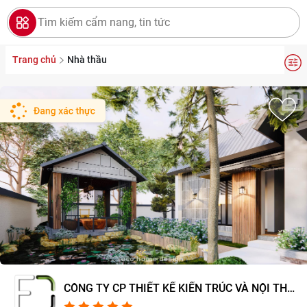
Trang chủ
Nhà thầu
CÔNG TY CP THIẾT KẾ KIẾN TRÚC VÀ NỘI THẤT
ECO HOME DESIGN
5.0/5
1