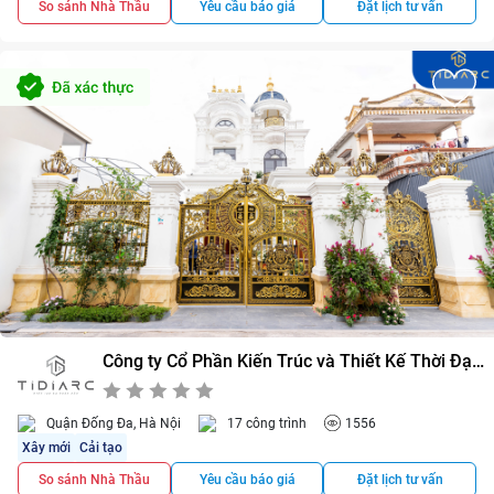
So sánh Nhà Thầu
Yêu cầu báo giá
Đặt lịch tư vấn
Công ty Cổ Phần Kiến Trúc và Thiết Kế Thời Đại
(Tidi Arc)
0/5
0
Quận Đống Đa, Hà Nội
17 công trình
1556
Xây mới
Cải tạo
So sánh Nhà Thầu
Yêu cầu báo giá
Đặt lịch tư vấn