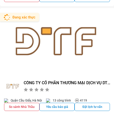
CÔNG TY CỔ PHẦN THƯƠNG MẠI DỊCH VỤ DTF
VIỆT NAM
0/5
0
Quận Cầu Giấy, Hà Nội
13 công trình
4119
So sánh Nhà Thầu
Yêu cầu báo giá
Đặt lịch tư vấn