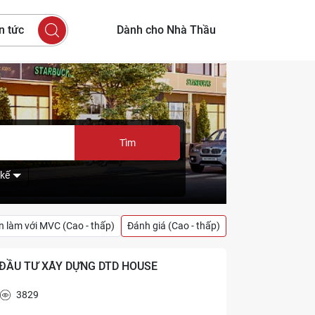
n tức
Dành cho Nhà Thầu
Tìm
 kế
n làm với MVC (Cao - thấp)
Đánh giá (Cao - thấp)
 ĐẦU TƯ XÂY DỰNG DTD HOUSE
3829