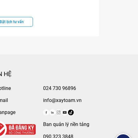
Đặt lịch tư vấn
N HỆ
tline
024 730 96896
mail
info@xaytoam.vn
anpage
Ban quản lý nền tảng
090 323 3848