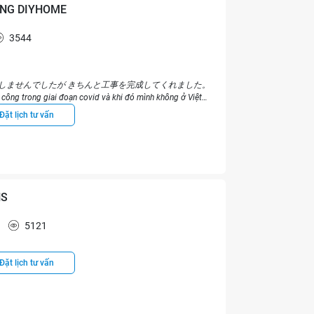
mình thấy chi phí ổn so với chất lượng thiết kế, nội thất
ỰNG DIYHOME
dày dặn, chắc chắn.
3544
 thậm chí có cả cam kết kỹ lưỡng rằng nếu chậm quá bao
khoản đền bù tương ứng. Đây là điều mình khá ưng ý. Họ làm
hất riêng (đồ nội thất nhà mình hầu hết đóng ở bên
êm (ví dụ đèn led,...) thì có thể gọi cho Dreamhouse, họ
しませんでしたが きちんと工事を完成してくれました。
mình và điều kiện, thời gian bảo hành ổn định.
 trong giai đoạn covid và khi đó mình không ở Việt
 mình rất hài lòng.)
Đặt lịch tư vấn
bộ phận tư vấn khá dè chừng trong việc thực hiện các chi
ng mình đã cần bỏ ra nhiều thời gian hơn ở khâu này.
NS
5121
Đặt lịch tư vấn