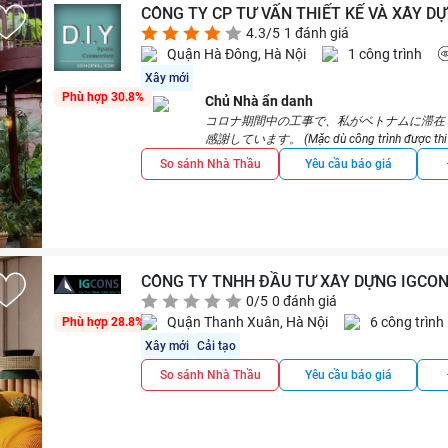
Tuy nhiên khi nhận lại căn hộ từ Dreamhouse thì 
CÔNG TY CP TƯ VẤN THIẾT KẾ VÀ XÂY D
chúng mình nhận được. Gỗ công nghiệp cho tủ 
4.3/5
1 đánh giá
Quận Hà Đông, Hà Nội
1 công trình
Đặc biệt, Dreamhouse đảm bảo tiến độ rất tốt,
lâu so với tiến độ trong hợp đồng thì sẽ có 1 
Xây mới
việc rất là nhanh, có đội thợ riêng, xưởng nội t
Phù hợp 30.8%
Chủ Nhà ẩn danh
Dreamhouse). Nếu có vấn đề gì hoặc muốn lắp th
コロナ期間中の工事で、私がベトナムに滞在
có phân 1 nhân viên phụ trách căn hộ của chúng 
感謝しています。 (Mặc dù công trình được thi công
Nam nhưng Nhà thầu đã thi công rất cẩn thận và
So sánh Nhà Thầu
Yêu cầu báo giá
Thời gian đầu khi làm việc với Dreamhouse thì 
tiết cụ thể theo yêu cầu của khách hàng nên chú
CÔNG TY TNHH ĐẦU TƯ XÂY DỰNG IGCO
0/5
0 đánh giá
Quận Thanh Xuân, Hà Nội
6 công trình
Phù hợp 28.8%
Xây mới
Cải tạo
So sánh Nhà Thầu
Yêu cầu báo giá