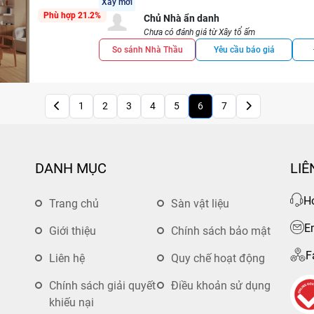
Xây mới
Phù hợp 21.2%
Chủ Nhà ẩn danh
Chưa có đánh giá từ Xây tổ ấm
So sánh Nhà Thầu
Yêu cầu báo giá
1
2
3
4
5
6
7
DANH MỤC
LIÊ
Ho
Trang chủ
Sàn vật liệu
E
Giới thiệu
Chính sách bảo mật
F
Liên hệ
Quy chế hoạt động
Chính sách giải quyết
Điều khoản sử dụng
khiếu nại