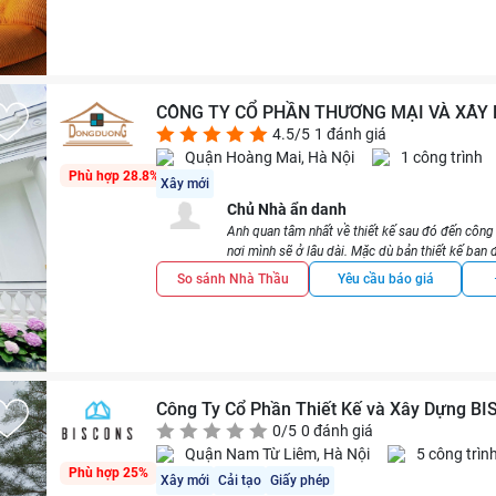
CÔNG TY CỔ PHẦN THƯƠNG MẠI VÀ XÂY
4.5/5
1 đánh giá
Quận Hoàng Mai, Hà Nội
1 công trình
Phù hợp 28.8%
Xây mới
Chủ Nhà ẩn danh
Anh quan tâm nhất về thiết kế sau đó đến công 
nơi mình sẽ ở lâu dài. Mặc dù bản thiết kế ba
khi nào anh thấy ưng thì thôi, nghĩa là bản thiết
So sánh Nhà Thầu
Yêu cầu báo giá
tính 30 ngày nhưng thực tế thì lên khoảng 45 ngà
Trong quá trình thi công: chỉ có vấn đề nhỏ và
- An toàn, Vệ sinh: Nhà thầu đảm bảo an toàn tố
liệu đúng với hợp đồng. Thi công đúng thiết kế 
chưa có gì cần đến bảo hành. Nhìn chung thì an
nếu cần cũng vẫn sẽ sử dụng Đông Dương nhưn
Công Ty Cổ Phần Thiết Kế và Xây Dựng B
0/5
0 đánh giá
Quận Nam Từ Liêm, Hà Nội
5 công trìn
Phù hợp 25%
Xây mới
Cải tạo
Giấy phép