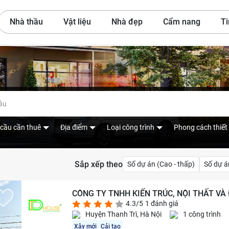
Nhà thầu
Vật liệu
Nhà đẹp
Cẩm nang
Ti
hầu
cầu cần thuê
Địa điểm
Loại công trình
Phong cách thiết
Sắp xếp theo
Số dự án (Cao - thấp)
Số dự á
CÔNG TY TNHH KIẾN TRÚC, NỘI THẤT VÀ
4.3/5
1 đánh giá
Huyện Thanh Trì, Hà Nội
1 công trình
Xây mới
Cải tạo