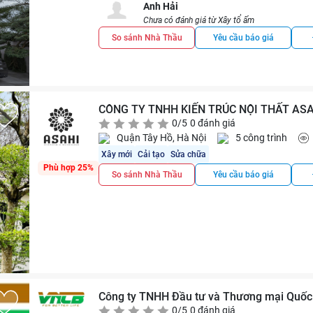
Anh Hải
Chưa có đánh giá từ Xây tổ ấm
So sánh Nhà Thầu
Yêu cầu báo giá
CÔNG TY TNHH KIẾN TRÚC NỘI THẤT AS
0/5
0 đánh giá
Quận Tây Hồ, Hà Nội
5 công trình
Xây mới
Cải tạo
Sửa chữa
Phù hợp 25%
So sánh Nhà Thầu
Yêu cầu báo giá
Công ty TNHH Đầu tư và Thương mại Quố
0/5
0 đánh giá