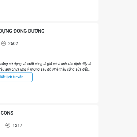
 DỰNG ĐÔNG DƯƠNG
2602
năng sử dụng và cuối cùng là giá cả vì anh xác định đây là
n đầu anh chưa ưng ý nhưng sau đó Nhà thầu cũng sửa đến
 kế có thể điều chỉnh thoải mái. - Thời gian thi công: ước
Đặt lịch tư vấn
y. - Chi phí thực tế: không bị vượt quá chi phí dự kiến. -
 nhà thầu xử lý ngay. Thường xuyên có Giám sát thường trực
t, vệ sinh tốt, cuối ngày dọn sạch - Nhà thầu sử dụng vật
Đến thời điểm hiện tại thì anh đã vào ở được 6 tháng và
h không có gì không hài lòng về Nhà thầu. Trong tương lai
g sẽ xem xét và so sánh thêm bên Nhà thầu khác.
ISCONS
h
1317