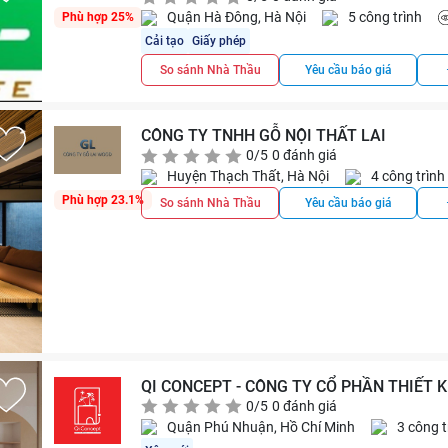
Quận Hà Đông, Hà Nội
5 công trình
Phù hợp 25%
Cải tạo
Giấy phép
So sánh Nhà Thầu
Yêu cầu báo giá
CÔNG TY TNHH GỖ NỘI THẤT LAI
0/5
0 đánh giá
Huyện Thạch Thất, Hà Nội
4 công trình
Phù hợp 23.1%
So sánh Nhà Thầu
Yêu cầu báo giá
QI CONCEPT - CÔNG TY CỔ PHẦN THIẾT 
0/5
0 đánh giá
Quận Phú Nhuận, Hồ Chí Minh
3 công t