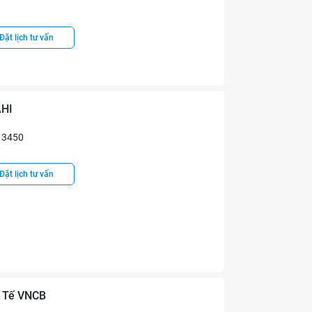
Đặt lịch tư vấn
AHI
3450
Đặt lịch tư vấn
c Tế VNCB