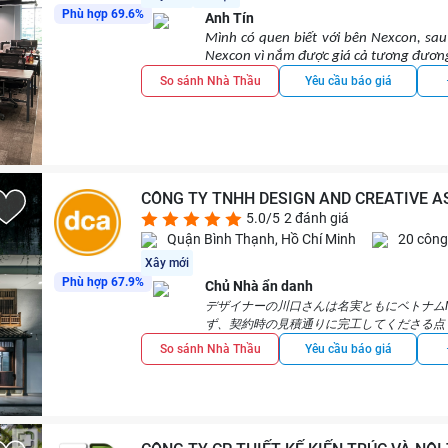
Phù hợp 69.6%
Anh Tín
Mình có quen biết với bên Nexcon, sau
Nexcon vì nắm được giá cả tương đương
Có thể một phần do quen biết, một phầ
So sánh Nhà Thầu
Yêu cầu báo giá
quản lý dự án, cán bộ kỹ thuật thì khâu
Năng lực lên concept (ý tưởng) thiết 
nhưng bù lại bạn ý cũng có tinh thần họ
Nếu đứng từ góc độ của khách hàng thô
quát khá tốt. Nhà thầu phụ gỗ tiến độ 
lý dự án của Nexcon cần được cải thiện
CÔNG TY TNHH DESIGN AND CREATIVE A
5.0/5
2 đánh giá
Quận Bình Thạnh, Hồ Chí Minh
20 công
Xây mới
Phù hợp 67.9%
Chủ Nhà ẩn danh
デザイナーの川口さんは名実ともにベトナムN
ず、契約時の見積通りに完工してくださる点
ないのが安心です。 (Nhà thiết kế của DCA/Mr. Kawa
So sánh Nhà Thầu
Yêu cầu báo giá
kế ưu tú nhất tại Việt Nam, vượt trội cả về dan
sắc. Không chỉ trong phần thiết kế, tôi vô cùn
chính xác như đã cam kết trong hợp đồng. Tôi c
vượt quá ngân sách dự kiến.)