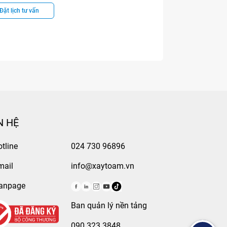
 trúc sư khác đã từ chối yêu cầu của tôi nhưng với
Đặt lịch tư vấn
ôi và cố gắng hiện thực hóa những mong muốn này. Tôi rất
特に以下の点が気になった。
à sẵn sàng giới thiệu anh ấy với những người bạn của tôi
a họ.
ぎで、フラットではない
, Hỗ trợ (5) Sản phẩm nội thất: Chất lượng (4), Tiến độ (4),
が、マスキングせずに塗装している為、色
がきっちりとしている点が一番大事だと思
N HỆ
tline
024 730 96896
mail
info@xaytoam.vn
anpage
Ban quản lý nền tảng
090 323 3848