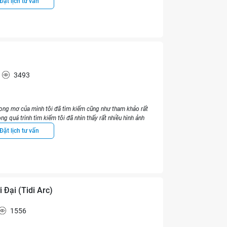
Đặt lịch tư vấn
 kết cấu của công trình bị ảnh hưởng do nguyên nhân dột nước,
 ty cũng gửi lời xin lỗi, khiến tôi cảm thấy đây là
một công
g làm ở tổng thầu xây dựng và trực tiếp quan sát công
t sinh ở một doanh nghiệp Việt Nam.
, tôi đặc biệt chú ý các điểm sau:
3493
c khi sơn
i sơn do không dán băng dính ở ranh giới chia giữa hai màu
 màu sắc không được đẹp lắm.
ong mơ của mình tôi đã tìm kiếm cũng như tham khảo rất
ong quá trình tìm kiếm tôi đã nhìn thấy rất nhiều hình ảnh
hấy phần dịch vụ sau bán hàng – điều quan trọng nhất – được
rên Facebook. Sau khi gặp gỡ tôi rất ấn tượng với Mr Hiếu -
Đặt lịch tư vấn
 công việc như thiết kế và sản xuất đồ nội thất.
ADHOME
く対応してくれるのが素晴らしい。
iấy dán tường, nẹp trang trí tường, cửa nhôm kính… với
けが悪かったものも、
の責任ではな
Wedo
Hiếu, giám đốc
ADHOME
, là người chuyên nghiệp nhất. Khi
a do các thay đổi được thực hiện trong quá trình xây dựng
 Đại (Tidi Arc)
húng tôi và điều chỉnh cho hài hoà giữa nhu cầu của chủ
漏れも、修理対応してくれた。
1556
が謝罪してくれ、真摯な会社だと感じた。
định của bản thân cho kiến trúc sư trong giai đoạn lập kế
ng.
身者の方からすると、ベトナム企業の中で