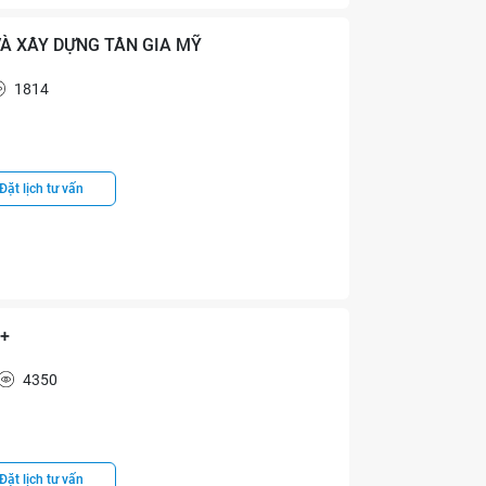
VÀ XÂY DỰNG TÂN GIA MỸ
1814
Đặt lịch tư vấn
e+
4350
Đặt lịch tư vấn