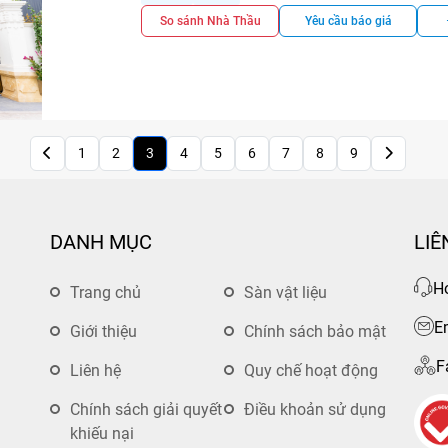
Khi tôi cải tạo căn hộ cách đây 8 năm, một kiến
は上出来、とのこと。
So sánh Nhà Thầu
Yêu cầu báo giá
ADHOME
/ anh Hiếu, anh ấy đã rất lắng nghe t
一方で、日本の品質と比べると、
hài lòng với chất lượng công việc của Mr.Hiếu v
đang tìm kiếm chất lượng trong thiết kế nhà củ
①工場の床：塗装前の研磨のし過
Thiết kế: Chất lượng (5), Tiến độ (4), Giá cả (4)
②壁塗り：ツートンカラーの壁だ
Giá cả (4), Hỗ trợ (3)
の分かれ目が綺麗ではない
1
2
3
4
5
6
7
8
9
全体としては、アフターサービス
っており、満足。
DANH MỤC
LIÊ
Ho
Trang chủ
Sàn vật liệu
E
Giới thiệu
Chính sách bảo mật
F
Liên hệ
Quy chế hoạt động
Chính sách giải quyết
Điều khoản sử dụng
khiếu nại