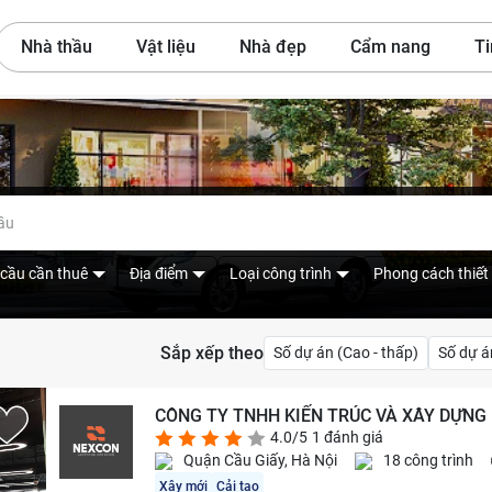
Nhà thầu
Vật liệu
Nhà đẹp
Cẩm nang
Ti
hầu
cầu cần thuê
Địa điểm
Loại công trình
Phong cách thiết
Sắp xếp theo
Số dự án (Cao - thấp)
Số dự á
CÔNG TY TNHH KIẾN TRÚC VÀ XÂY DỰNG 
4.0/5
1 đánh giá
Quận Cầu Giấy, Hà Nội
18 công trình
Xây mới
Cải tạo