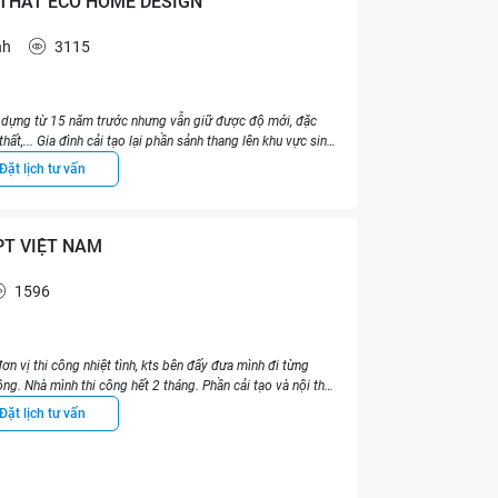
I THẤT ECO HOME DESIGN
nh
3115
y dựng từ 15 năm trước nhưng vẫn giữ được độ mới, đặc
thất,... Gia đình cải tạo lại phần sảnh thang lên khu vực sinh
về diện mạo mới của căn nhà. Bên cạnh xác định ý tưởng
Đặt lịch tư vấn
ên thiết kế, thi công cũng rất nhiệt tình và mang tính
 công trình. Một trong những điều quan trọng để có thể
ời gian là chọn được tốp thợ phù hợp, có thể trao đổi để
 ra những tác phẩm như chính những đứa con tinh thần của
PT VIỆT NAM
1596
ơn vị thi công nhiệt tình, kts bên đấy đưa mình đi từng
ng. Nhà mình thi công hết 2 tháng. Phần cải tạo và nội thất
ì mình thay đổi hoàn toàn hệ thống điều hòa, trần sàn, thiết
Đặt lịch tư vấn
 9x nên tư vấn nhiệt tình, giá cả hợp lý vì mình cũng đã