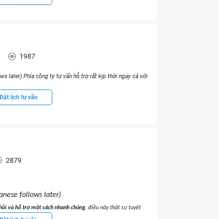
h
1987
) Phía công ty tư vấn hỗ trợ rất kịp thời ngay cả với
に対応頂けました。
Đặt lịch tư vấn
2879
anese follows later)
hồi và hỗ trợ một cách nhanh chóng
, điều này thật sự tuyệt
do cách lắp đặt, mặc dù không phải trách nhiệm của WEDO,