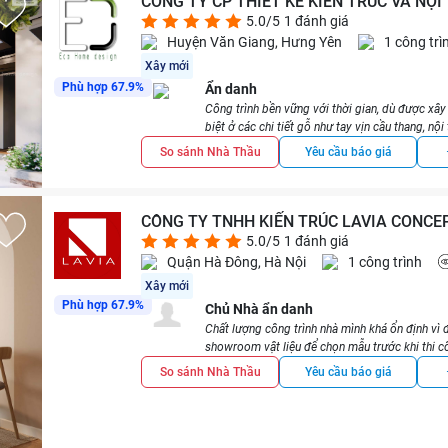
CÔNG TY CP THIẾT KẾ KIẾN TRÚC VÀ NỘ
5.0/5
1 đánh giá
Huyện Văn Giang, Hưng Yên
1 công trì
Xây mới
Phù hợp 67.9%
Ẩn danh
Công trình bền vững với thời gian, dù được xâ
biệt ở các chi tiết gỗ như tay vịn cầu thang, nội 
hoạt cũng như cảnh quan sân vườn và hài lòng 
So sánh Nhà Thầu
Yêu cầu báo giá
của bản thân và gia đình khi xây nhà, tư vấn từ b
chuyên môn, góp phần vào quá trình hoàn thiện
thiết kế, xây dựng một căn nhà sống mãi với th
thấu thiếu nhau, từ đó họ có thể giúp mình tạo
CÔNG TY TNHH KIẾN TRÚC LAVIA CONCE
họ.
5.0/5
1 đánh giá
Quận Hà Đông, Hà Nội
1 công trình
Xây mới
Phù hợp 67.9%
Chủ Nhà ẩn danh
Chất lượng công trình nhà mình khá ổn định vì đ
showroom vật liệu để chọn mẫu trước khi thi cô
tổng thể hơn 1 tỷ, riêng nội thất thì hơn 400tr v
So sánh Nhà Thầu
Yêu cầu báo giá
bị và gạch ốp lát. Bên thi công toàn các bạn trẻ
tham khảo một số dịch vụ rồi.