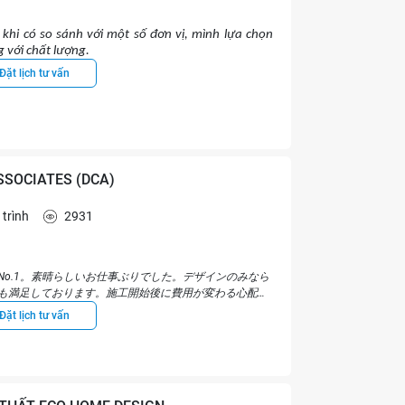
 khi có so sánh với một số đơn vị, mình lựa chọn
 với chất lượng.
n do mình cũng làm trong nghề, nên so với khâu
Đặt lịch tư vấn
 sales (kinh doanh) mình đánh giá là sâu sát hơn.
kế của bạn kiến trúc sư phụ trách chưa được tốt
c hỏi và hiểu ý mình muốn truyền đạt.
ng thường thì khâu dịch vụ tư vấn vật liệu khái
rất tốt, bám sát kế hoạch; tuy vậy, năng lực quản
 thêm.
SSOCIATES (DCA)
 trình
2931
o.1。素晴らしいお仕事ぶりでした。デザインのみなら
も満足しております。施工開始後に費用が変わる心配が
guchi thực sự là một trong những gương mặt thiết
Đặt lịch tư vấn
h tiếng lẫn phẩm chất. Công việc của anh ấy thực sự xuất
g hài lòng với việc DCA đã hoàn thành công việc một cách
ảm thấy yên tâm vì không cần phải lo lắng về việc chi phí