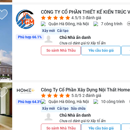
CÔNG TY CỔ PHẦN THIẾT KẾ KIẾN TRÚC 
4.5/5
3 đánh giá
Quận Hà Đông, Hà Nội
7 công trình
Xây mới
Cải tạo
Phù hợp 66.1%
Chủ Nhà ẩn danh
Chưa có đánh giá từ Xây tổ ấm
So sánh Nhà Thầu
Yêu cầu báo giá
Công Ty Cổ Phần Xây Dựng Nội Thất Hom
5.0/5
2 đánh giá
Quận Hà Đông, Hà Nội
10 công trình
Phù hợp 64.3%
Xây mới
Cải tạo
Sửa chữa
Chủ Nhà ẩn danh
Chưa có đánh giá từ Xây tổ ấm
So sánh Nhà Thầu
Yêu cầu báo giá