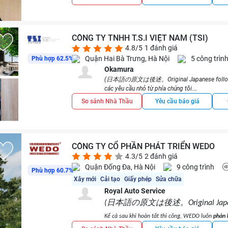
CÔNG TY TNHH T.S.I VIỆT NAM (TSI)
4.8/5
1 đánh giá
Quận Hai Bà Trưng, Hà Nội
5 công trìn
Phù hợp 62.5%
Okamura
(日本語の原文は後述。Original Japanese follows later
các yêu cầu nhỏ từ phía chúng tôi.
細かい当方からの要求に際してもタイムリー
So sánh Nhà Thầu
Yêu cầu báo giá
CÔNG TY CỔ PHẦN PHÁT TRIỂN WEDO
4.3/5
2 đánh giá
Quận Đống Đa, Hà Nội
9 công trình
Phù hợp 60.7%
Xây mới
Cải tạo
Giấy phép
Sửa chữa
Royal Auto Service
日本語の原文は後述。
(
Original Jap
Kể cả sau khi hoàn tất thi công, WEDO luôn
phản 
vời. Cánh cửa từ trước khi cải tạo đã có vấn đề 