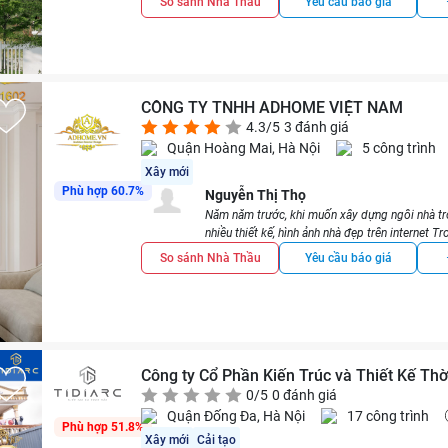
So sánh Nhà Thầu
Yêu cầu báo giá
nhưng họ vẫn hỗ trợ xử lý rất kịp thời. Tương tự,
cũng được WEDO khắc phục.
Cả khi vấn đề dột nước tái phát, giám đốc của công
ty rất chân thành
.
Về chất lượng thi công, do xuất thân là người từn
CÔNG TY TNHH ADHOME VIỆT NAM
trường, tôi có thể hiểu đây là vấn đề có thể phá
4.3/5
3 đánh giá
Mặt khác
, so sánh với chất lượng thi công ở Nhật
Quận Hoàng Mai, Hà Nội
5 công trình
Sàn: Không phẳng, do chà nhám quá kỹ trướ
Xây mới
Sơn tường: Bức tường có hai màu, nhưng kh
Phù hợp 60.7%
Nguyễn Thị Thọ
(masking tape), nên phần hoàn thiện chia
Năm năm trước, khi muốn xây dựng ngôi nhà tr
nhiều thiết kế, hình ảnh nhà đẹp trên internet Tr
Về mặt tổng thể, tôi cảm thấy
hài lòng vì nhận t
nhà đẹp do
ADHOME
thiết kế được giới thiệu t
thực hiện rất chỉn chu
.
So sánh Nhà Thầu
Yêu cầu báo giá
kiến trúc sư và là giám đốc của
ADHOME.
==
Tôi đã sử dụng các dịch vụ của
ADHOME
về các
施工後も含めて、しっかりと素早
cũng giới thiệu cho tôi các nhà thầu khác như g
chất lượng tốt và giá cả phù hợp.
リノベ前から元々あった扉の建付
Trong số tất cả những người tôi tiếp xúc, anh 
いのに、早急に対応してくれた。
xây dựng nhà, cũng đã có nhiều vấn đề đã xảy r
Công ty Cổ Phần Kiến Trúc và Thiết Kế Thời
nhưng anh Hiếu luôn lắng nghe mong muốn của c
同じく元の建物の構造が原因の雨
0/5
0 đánh giá
nhà với nguyên tắc thiết kế và xây dựng.
Quận Đống Đa, Hà Nội
17 công trình
その雨漏れが再発した時にも社長
Việc nói lên thiết kế trong mơ, mong muốn và ý 
Phù hợp 51.8%
hoạch và thực hiện theo thiết kế là rất quan trọ
Xây mới
Cải tạo
品質は、現場をみた元ゼネコン出