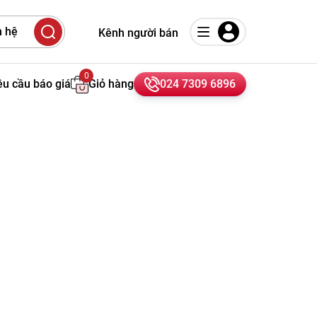
 hệ
Kênh người bán
0
êu cầu báo giá
Giỏ hàng
024 7309 6896