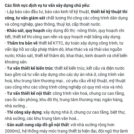
Các lĩnh vực dịch vụ tư vấn xây dựng chủ yếu:
- Lập báo cáo đầu tư, báo cáo kinh tế kỹ thuật,
thiết kế kỹ thuật thi
công, tư vấn giám sát
chất lượng thi công các công trình dân dụng
và công nghiệp, giao thông, thuỷ lợi, cấp thoát nước.
-
Khảo sát, quy hoạch
xây dựng đô thị - nông thôn, quy hoạch chi
tiết, thiết kế thi công san nền và quy hoạch mặt bằng xây dựng.
-
Thẩm tra bản vẽ
thiết kế KTTC, dự toán xây dựng công trình, tư
vấn lập hồ sơ cấp phép thăm dò, khai thác và xả thải vào nguồn
nước; Khảo sát, thiết kế thăm dò, khai thác, kinh doanh và chế biến
khoáng sản.
-
Tư vấn thiết kế kiến trúc
: thiết kế kiến trúc, kết cấu và điện nước
bao gồm cả tư vấn xây dựng cho các dự án nhà ở, công trình văn
hoá, khu trung tâm thương mại… có yêu cầu về kỹ thuật, mỹ thuật
cao cũng như các công trình công nghiệp có quy mô vừa và nhỏ.
-
Tư vấn thiết kế nội thất
: công trình văn hoá, chung cư cao tầng,
cao ốc văn phòng, khu đô thị, trung tâm thương mại, ngân hàng,
nhà xưởng…
-
Thi công xây dựng
: xây dựng nhà ở, chung cư cao tầng, biệt thự,
nhà xưởng, các khu trung tâm văn hoá…
-
Sản xuất cung cấp đồ gỗ nội thất
: với nhà xưởng rộng hơn
2000m2, hệ thống máy móc trang thiết bị hiện đại, đội ngũ thợ lành