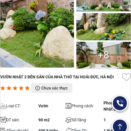
+8
VƯỜN NHẬT 2 BÊN SÂN CỦA NHÀ THỜ TẠI HOÀI ĐỨC, HÀ NỘI
Phong cách
Loại CT:
Vườn
Phong cách:
Nhật Bản
DT sàn:
90 m2
Số tầng:
1
Tổng chi phí:
309,5 triệu
Tổng TG:
1 tháng