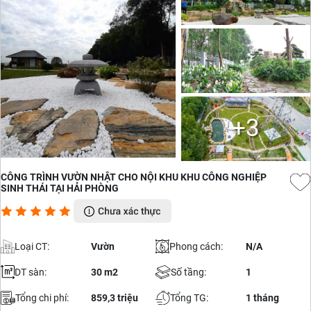
+3
CÔNG TRÌNH VƯỜN NHẬT CHO NỘI KHU KHU CÔNG NGHIỆP
SINH THÁI TẠI HẢI PHÒNG
Loại CT:
Vườn
Phong cách:
N/A
DT sàn:
30 m2
Số tầng:
1
Tổng chi phí:
859,3 triệu
Tổng TG:
1 tháng