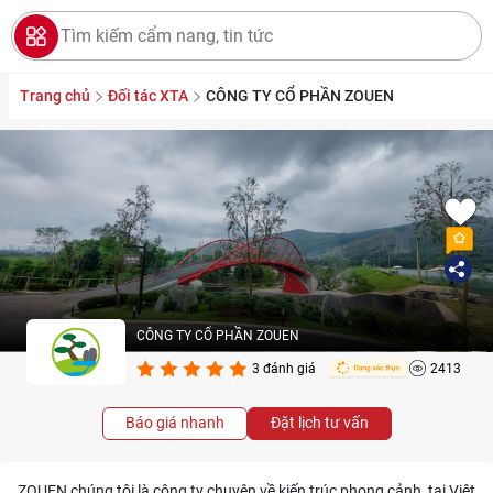
Trang chủ
Đối tác XTA
CÔNG TY CỔ PHẦN ZOUEN
CÔNG TY CỔ PHẦN ZOUEN
3 đánh giá
2413
Báo giá nhanh
Đặt lịch tư vấn
ZOUEN chúng tôi là công ty chuyên về kiến trúc phong cảnh, tại Việt