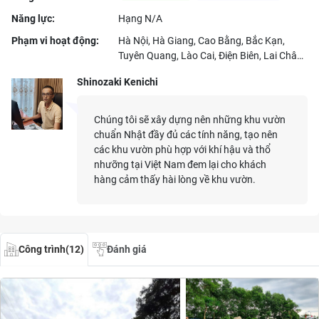
Năng lực:
Hạng
N/A
Phạm vi hoạt động:
Hà Nội, Hà Giang, Cao Bằng, Bắc Kạn,
Tuyên Quang, Lào Cai, Điện Biên, Lai Châu,
Sơn La, Yên Bái, Hoà Bình, Thái Nguyên,
Shinozaki Kenichi
Lạng Sơn, Quảng Ninh, Bắc Giang, Phú
Thọ, Vĩnh Phúc, Bắc Ninh, Hải Dương, Hải
Phòng, Hưng Yên, Thái Bình, Hà Nam, Nam
Chúng tôi sẽ xây dựng nên những khu vườn
Định, Ninh Bình, Thanh Hóa, Nghệ An, Hà
chuẩn Nhật đầy đủ các tính năng, tạo nên
Tĩnh, Quảng Bình, Quảng Trị, Thừa Thiên
các khu vườn phù hợp với khí hậu và thổ
Huế, Đà Nẵng, Quảng Nam, Quảng Ngãi,
nhưỡng tại Việt Nam đem lại cho khách
Bình Định, Phú Yên, Khánh Hòa, Ninh
hàng cảm thấy hài lòng về khu vườn.
Thuận, Bình Thuận, Kon Tum, Gia Lai, Đắk
Lắk, Đắk Nông, Lâm Đồng, Bình Phước, Tây
Ninh, Bình Dương, Đồng Nai, Bà Rịa - Vũng
Tàu, Hồ Chí Minh, Long An, Tiền Giang, Bến
Công trình(12)
Đánh giá
Tre, Trà Vinh, Vĩnh Long, Đồng Tháp, An
Giang, Kiên Giang, Cần Thơ, Hậu Giang,
Sóc Trăng, Bạc Liêu, Cà Mau