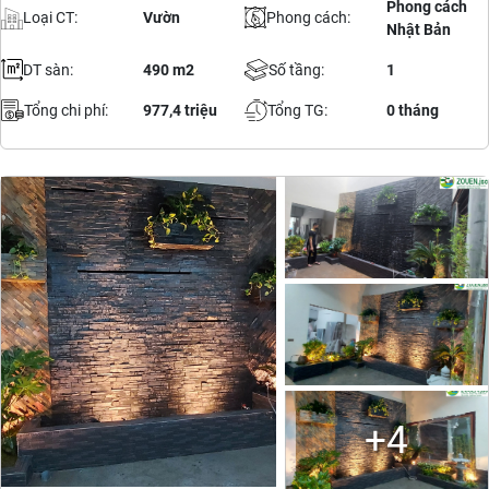
Phong cách
Loại CT:
Vườn
Phong cách:
Nhật Bản
DT sàn:
490 m2
Số tầng:
1
Tổng chi phí:
977,4 triệu
Tổng TG:
0 tháng
+4