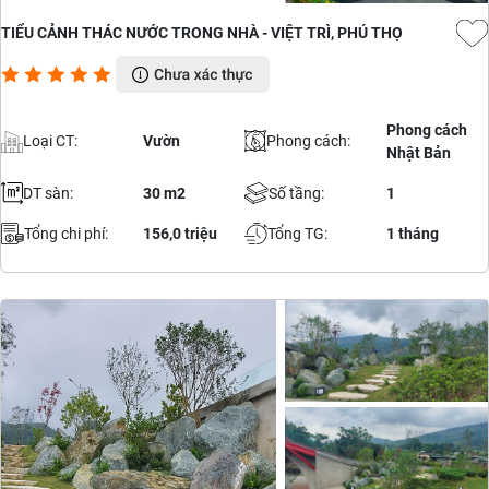
TIỂU CẢNH THÁC NƯỚC TRONG NHÀ - VIỆT TRÌ, PHÚ THỌ
Phong cách
Loại CT:
Vườn
Phong cách:
Nhật Bản
DT sàn:
30 m2
Số tầng:
1
Tổng chi phí:
156,0 triệu
Tổng TG:
1 tháng