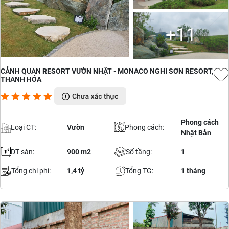
+11
CẢNH QUAN RESORT VƯỜN NHẬT - MONACO NGHI SƠN RESORT,
THANH HÓA
Phong cách
Loại CT:
Vườn
Phong cách:
Nhật Bản
DT sàn:
900 m2
Số tầng:
1
Tổng chi phí:
1,4 tỷ
Tổng TG:
1 tháng