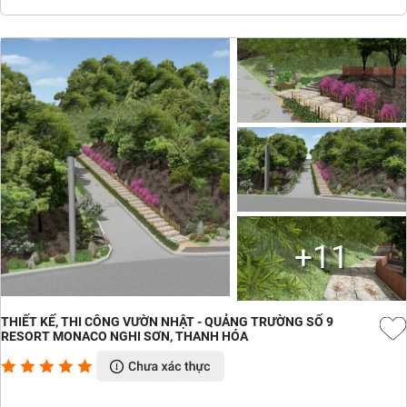
+11
THIẾT KẾ, THI CÔNG VƯỜN NHẬT - QUẢNG TRƯỜNG SỐ 9
RESORT MONACO NGHI SƠN, THANH HÓA