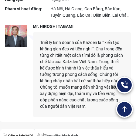
Phạm vi hoạt động:
Hà Nội, Hà Giang, Cao Bằng, Bắc Kạn,
Tuyên Quang, Lào Cai, Điện Biên, Lai Châu,
Sơn La, Yên Bái, Hoà Bình, Thái Nguyên,
Mr. HIROSHI TAGAMI
Lạng Sơn, Quảng Ninh, Bắc Giang, Phú
Thọ, Vĩnh Phúc, Bắc Ninh, Hải Dương, Hải
Phòng, Hưng Yên, Thái Bình, Hà Nam, Nam
Triết lý kinh doanh của Kazden là " kiến tạo
Định, Ninh Bình, Thanh Hóa, Nghệ An, Hà
không gian đẹp và tiện nghi ". Chú trọng đến
Tĩnh, Quảng Bình, Quảng Trị, Thừa Thiên
từng chi tiết một cách tỉ mỉ đó là phong cách
Huế, Đà Nẵng, Quảng Nam, Quảng Ngãi,
chế tác của Katzden Việt Nam. Trong thiết
Bình Định, Phú Yên, Khánh Hòa, Ninh
kế được hình thành từ việc thấu hiểu và
Thuận, Bình Thuận, Kon Tum, Gia Lai, Đắk
tưởng tượng phong cách sống. Chúng tôi
Lắk, Đắk Nông, Lâm Đồng, Bình Phước, Tây
không chấp nhận bất cứ sự thỏa hiệp nào.
Ninh, Bình Dương, Đồng Nai, Bà Rịa - Vũng
Chúng tôi muốn mang đến những vật liệu
Tàu, Hồ Chí Minh, Long An, Tiền Giang, Bến
xây dựng hiện đại, thẩm mỹ và bền vững,
Tre, Trà Vinh, Vĩnh Long, Đồng Tháp, An
góp phần nâng cao chất lượng cuộc sống
Giang, Kiên Giang, Cần Thơ, Hậu Giang,
của người dân Việt Nam.
Sóc Trăng, Bạc Liêu, Cà Mau
Công trình(0)
Thư viện hình ảnh