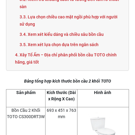
sàn
3.3. Lựa chọn chiều cao mặt ngồi phù hợp với người
sử dụng
3.4. Xem xét kiểu dáng và chiều sâu bồn cầu
3.5. Xem xét lựa chọn dựa trên ngân sách
4. Xây Tổ Ấm – Địa chỉ phân phối bồn cầu TOTO chính
hãng, giá tốt
Bảng tổng hợp kích thước bồn cầu 2 khối TOTO
Sản phẩm
Kích thước (Dài
Hình ảnh
x Rộng X Cao)
Bồn Cầu 2 Khối
693 x 451 x 763
TOTO CS300DRT3W
mm