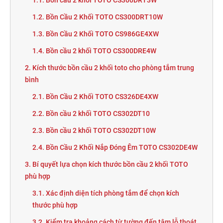
1.1. Bồn cầu 2 khối TOTO CS300DRT3W
1.2. Bồn Cầu 2 Khối TOTO CS300DRT10W
1.3. Bồn Cầu 2 Khối TOTO CS986GE4XW
1.4. Bồn cầu 2 khối TOTO CS300DRE4W
2. Kích thước bồn cầu 2 khối toto cho phòng tắm trung
bình
2.1. Bồn Cầu 2 Khối TOTO CS326DE4XW
2.2. Bồn cầu 2 khối TOTO CS302DT10
2.3. Bồn cầu 2 khối TOTO CS302DT10W
2.4. Bồn Cầu 2 Khối Nắp Đóng Êm TOTO CS302DE4W
3. Bí quyết lựa chọn kích thước bồn cầu 2 khối TOTO
phù hợp
3.1. Xác định diện tích phòng tắm để chọn kích
thước phù hợp
3.2. Kiểm tra khoảng cách từ tường đến tâm lỗ thoát