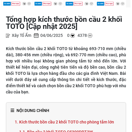
Tổng hợp kích thước bồn cầu 2 khối
TOTO [Cập nhật 2025]
Xây Tổ Ấm
04/06/2025 0
4378
Kích thước bồn cầu 2 khối TOTO từ khoảng 693-710 mm (chiều
dài), 380-456 mm (chiều rộng), và 692-770 mm (chiều cao), phù
hợp với nhiều loại không gian phòng tắm từ nhỏ đến lớn. Với
thiết kế hiện đại, công nghệ tiên tiến và độ bền cao, bồn cầu 2
khối TOTO là lựa chọn hàng đầu cho các gia đình Việt Nam. Bài
viết dưới đây sẽ cung cấp thông tin chi tiết về kích thước, đặc
điểm thiết kế và cách chọn bồn cầu 2 khối TOTO phù hợp với nhu
cầu của bạn.
NỘI DUNG CHÍNH
1. Kích thước bồn cầu 2 khối TOTO cho phòng tắm lớn