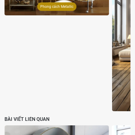
Phong cách Metallic
Bản vẽ kích thước bàn cầu TOTO CS300DT10
1.3. Bồn Cầu 2 Khối TOTO CS986GE4XW
Kích thước của bồn cầu 2 khối TOTO CS986GE4XW
Chiều dài: 700 mm
Chiều rộng: 456 mm
Chiều cao: 765 mm
Bồn cầu 2 khối TOTO CS986GE4XW thuộc nhóm sản phẩm có
kích thước bồn cầu 2 khối TOTO khá lớn, phù hợp với phòng tắm
rộng rãi. CS986GE4XW nổi bật với công nghệ E-Max flushing
system, cho khả năng xả mạnh mẽ chỉ với 4.8 lít nước. Thiết kế
bồn cầu có độ sâu tối ưu, tạo sự thoải mái tối đa khi sử dụng.
BÀI VIẾT LIÊN QUAN