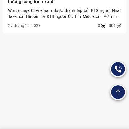
hướng công trình xanh
Worklounge 03-Vietnam được thành lập bởi KTS người Nhật
Takemori Hiroomi & KTS người Úc Tim Middleton. Với nhiều
năm kinh nghiệm hành nghề tại Việt Nam, Nhật Bản và nhiều
27 tháng 12, 2023
0
306
quốc gia châu Á,
các công trình của Worklounge 03-Vietnam
chủ yêu liên quan tới Công nghệ kiến trúc, Văn hóa bản địa và
Thiết kế vì môi trường, tập trung chủ yếu thiết kế Các công trình
Giáo dục và Văn Hóa, Phúc lợi và Dịch vụ khách sạn. Các dự án
nổi bật được biết đến: Ký túc xá tạm thời Trường Đại học Việt
Nhật, Step house, Thư viện Trung tâm giao lưu Văn hóa Nhật
Bản tại Việt Nam.