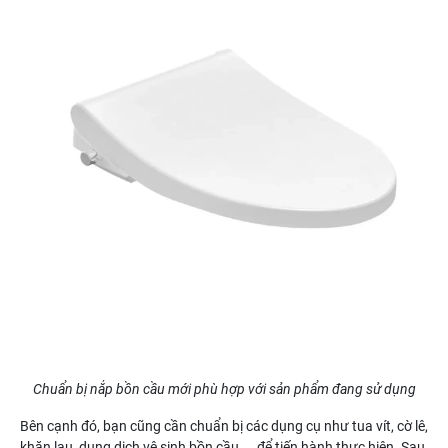
Chuẩn bị nắp bồn cầu mới phù hợp với sản phẩm đang sử dụng
Bên cạnh đó, bạn cũng cần chuẩn bị các dụng cụ như tua vít, cờ lê,
khăn lau, dung dịch vệ sinh bồn cầu,... để tiến hành thực hiện. Sau