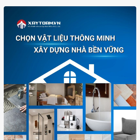
Sử dụng tua vít để tháo lắp bồn cầu 1 khối
3. Bước 3: Vệ sinh bồn cầu
Sau một thời gian sử dụng, bệ ngồi bồn cầu thường là nơi tích tụ vi
khuẩn và vết bẩn. Vì vậy, trước khi thay nắp bồn cầu, bạn cần vệ
sinh khu vực này thật kỹ để đảm bảo an toàn và sạch sẽ. Khi thực
hiện bạn cần lưu ý:
Nước không thể loại bỏ hoàn toàn vi khuẩn và các vết ố vàng
bám lâu ngày. Vì thế, bạn nên chọn các chất tẩy rửa chuyên
dụng cho nhà vệ sinh để làm sạch.
Sau khi rửa sạch, hãy dùng khăn khô lau lại bệ và nắp bồn
cầu để đảm bảo khô ráo, ngăn ngừa vi khuẩn sinh sôi trở lại.