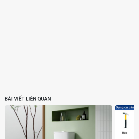
BÀI VIẾT LIÊN QUAN
Lắp đặt nắp bồn cầu mới đúng kỹ thuật
5. Bước 5: Kiểm tra hoàn tất và sử dụng
Sau khi lắp đặt nắp bồn cầu mới, bạn nên kiểm tra lại để đảm bảo
độ chắc chắn. Hãy lay nhẹ nắp bồn cầu để xem có bị lỏng hay xê