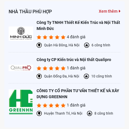
2. Bước 2: Tháo nắp bồn cầu cũ
NHÀ THẦU PHÙ HỢP
Xem thêm
Trước tiên, bạn sử dụng kìm, tua vít hoặc cờ lê để tháo ốc vít từ
nắp bồn cầu cũ, sau đó nhẹ nhàng nhấc nắp cũ ra khỏi thân bồn
Công Ty TNHH Thiết Kế Kiến Trúc và Nội Thất
cầu. Khi thực hiện cần lưu ý thao tác nhẹ nhàng để tránh làm
Minh Đức
hỏng/vỡ các bộ phận khác của bồn cầu. Nếu ốc cũ bị gỉ sét, hãy
4 đánh giá
xịt một chút dầu bôi trơn để dễ thao tác hơn.
Quận Hà Đông, Hà Nội
6 công trình
Công ty CP Kiến trúc và Nội thất Qualipro
1 đánh giá
Quận Đống Đa, Hà Nội
10 công trình
CÔNG TY CỔ PHẦN TƯ VẤN THIẾT KẾ VÀ XÂY
DỰNG GREENHN
1 đánh giá
Huyện Thanh Trì, Hà Nội
8 công trình