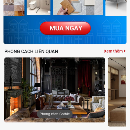
Vệ sinh bồn cầu sạch sẽ trước khi thay nắp mới
4. Bước 4: Thay nắp bồn cầu mới
PHONG CÁCH LIÊN QUAN
Xem thêm
Sau khi đã vệ sinh sạch sẽ nắp bồn cầu cũ, bạn có thể tiến hành
lắp đặt nắp và bệ ngồi mới vào thân bồn cầu. Hãy đặt nắp và bệ
ngồi mới sao cho vừa khít với kích thước và hướng của bồn cầu.
Sau đó dùng ốc vít để cố định nắp và bệ ngồi vào bồn cầu. Sau khi
ốc vít đã ổn định, bạn dùng cờ lê để siết chặt nắp bồn cầu lại để
đảm bảo chắc chắn khi sử dụng.
Phong cách Gothic