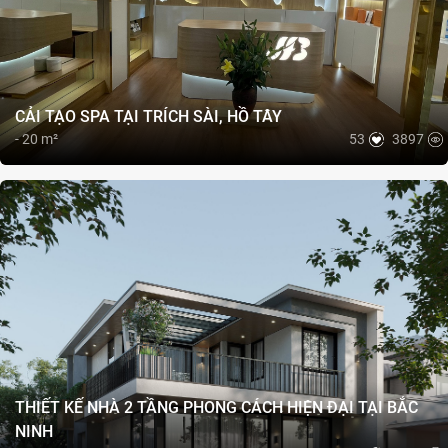
CẢI TẠO SPA TẠI TRÍCH SÀI, HỒ TÂY
- 20 m²
53
3897
THIẾT KẾ NHÀ 2 TẦNG PHONG CÁCH HIỆN ĐẠI TẠI BẮC
NINH