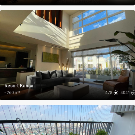
ĐIỀU KHOẢN SỬ DỤNG
QUY CHẾ HOẠT ĐỘNG
Resort Kansai
- 260 m²
478
4041