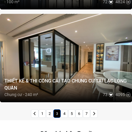
- 100 m²
72
4824
THIẾT KẾ & THI CÔNG CẢI TẠO CHUNG CƯ TẠI LẠC LONG
QUÂN
Chung cư - 240 m²
73
4095
1
2
3
4
5
6
7