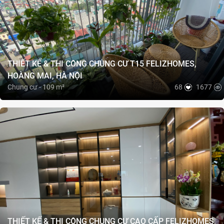
THIẾT KẾ & THI CÔNG CHUNG CƯ T15 FELIZHOMES,
HOÀNG MAI, HÀ NỘI
Chung cư - 109 m²
68
1677
THIẾT KẾ & THI CÔNG CHUNG CƯ CAO CẤP FELIZHOMES,