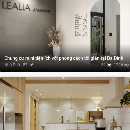
Chung cư mini tiện ích với phong cách tối giản tại Ba Đình
Nhà Phố - 57 m²
31
1726