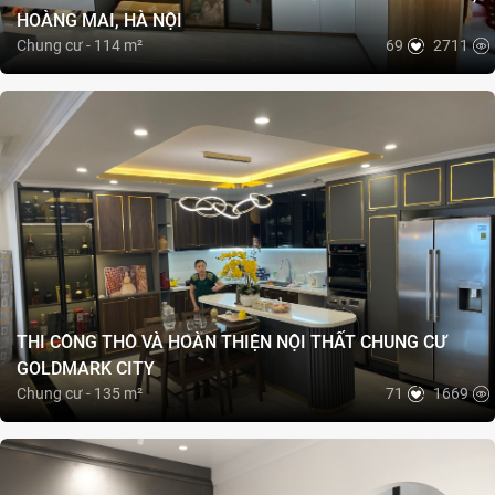
HOÀNG MAI, HÀ NỘI
Chung cư - 114 m²
69
2711
THI CÔNG THÔ VÀ HOÀN THIỆN NỘI THẤT CHUNG CƯ
GOLDMARK CITY
Chung cư - 135 m²
71
1669