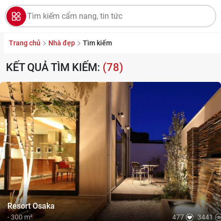
Trang chủ
Nhà đẹp
Tìm kiếm
KẾT QUẢ TÌM KIẾM:
(78)
GIỚI THIỆU
NHÀ ĐẸP
TIN TỨC
LIÊN HỆ
CHÍNH SÁCH BẢO MẬT
Resort Osaka
- 300 m²
477
3441