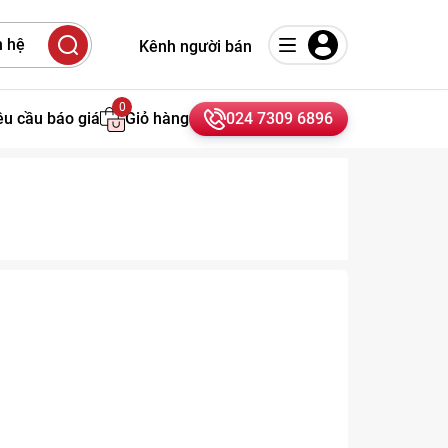
 hệ
Kênh người bán
0
êu cầu báo giá
Giỏ hàng
024 7309 6896