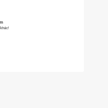
ẩm
 khác!