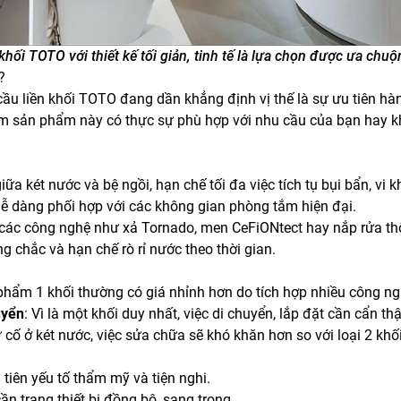
khối TOTO với thiết kế tối giản, tinh tế là lựa chọn được ưa chuộ
?
ồn cầu liền khối TOTO đang dần khẳng định vị thế là sự ưu tiên 
xem sản phẩm này có thực sự phù hợp với nhu cầu của bạn hay
giữa két nước và bệ ngồi, hạn chế tối đa việc tích tụ bụi bẩn, vi 
, dễ dàng phối hợp với các không gian phòng tắm hiện đại.
 các công nghệ như xả Tornado, men CeFiONtect hay nắp rửa t
ng chắc và hạn chế rò rỉ nước theo thời gian.
 phẩm 1 khối thường có giá nhỉnh hơn do tích hợp nhiều công ngh
uyển
: Vì là một khối duy nhất, việc di chuyển, lắp đặt cần cẩn t
ự cố ở két nước, việc sửa chữa sẽ khó khăn hơn so với loại 2 khối
 tiên yếu tố thẩm mỹ và tiện nghi.
ần trang thiết bị đồng bộ, sang trọng.