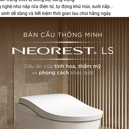
 nghệ như nắp rửa điện tử, tự động khử mùi, sưởi nắp...
nh dễ dàng và tiết kiệm thời gian lau chùi hằng ngày.