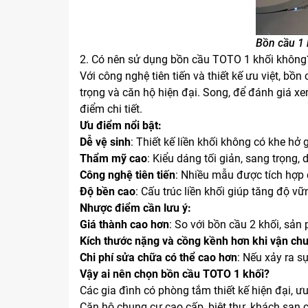
Bồn cầu 1 
2. Có nên sử dụng bồn cầu TOTO 1 khối không
Với công nghệ tiên tiến và thiết kế ưu việt, b
trọng và căn hộ hiện đại. Song, để đánh giá 
điểm chi tiết.
Ưu điểm nổi bật:
Dễ vệ sinh
: Thiết kế liền khối không có khe hở 
Thẩm mỹ cao
: Kiểu dáng tối giản, sang trọng
Công nghệ tiên tiến
: Nhiều mẫu được tích hợp
Độ bền cao
: Cấu trúc liền khối giúp tăng độ vữ
Nhược điểm cần lưu ý:
Giá thành cao hơn
: So với bồn cầu 2 khối, sản
Kích thước nặng và cồng kềnh hơn khi vận ch
Chi phí sửa chữa có thể cao hơn
: Nếu xảy ra s
Vậy ai nên chọn bồn cầu TOTO 1 khối?
Các gia đình có phòng tắm thiết kế hiện đại, ưu
Căn hộ chung cư cao cấp, biệt thự, khách sạn c