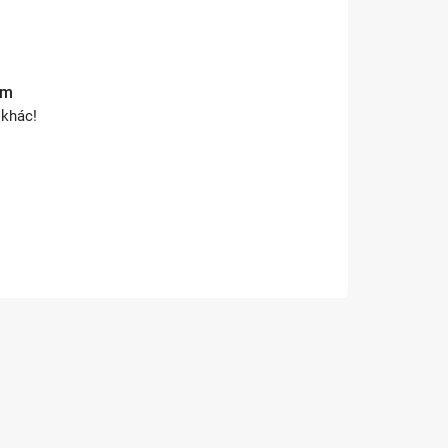
ẩm
 khác!