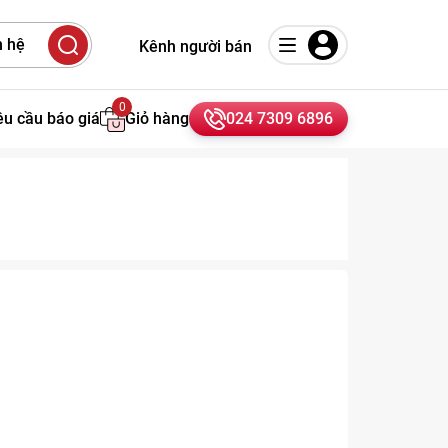
 hệ
Kênh người bán
0
êu cầu báo giá
Giỏ hàng
024 7309 6896