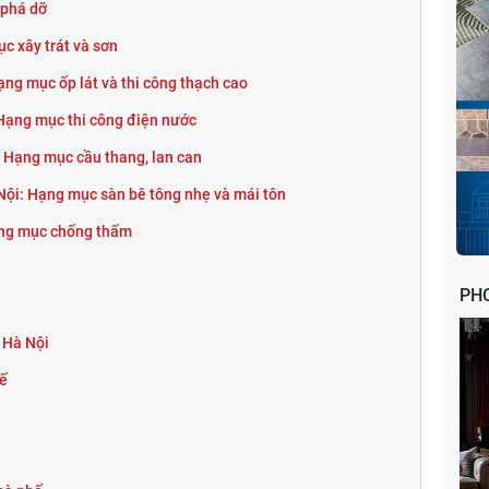
 phá dỡ
c xây trát và sơn
Hạng mục ốp lát và thi công thạch cao
 Hạng mục thi công điện nước
: Hạng mục cầu thang, lan can
 Nội: Hạng mục sàn bê tông nhẹ và mái tôn
Hạng mục chống thấm
i
PH
ố Hà Nội
kế