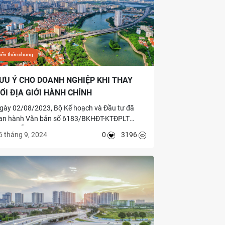
iến thức chung
ƯU Ý CHO DOANH NGHIỆP KHI THAY
ỔI ĐỊA GIỚI HÀNH CHÍNH
gày 02/08/2023, Bộ Kế hoạch và Đầu tư đã
an hành Văn bản số 6183/BKHĐT-KTĐPLT
ướng dẫn một số nội dung trong quá trình thực
6 tháng 9, 2024
0
3196
iện sắp xếp đơn vị hành chính cấp huyện, cấp
ã giai đoạn 2023 – 2030. Trong đó, doanh
ghiệp cần lưu ý về việc thực hiện điều chỉnh
iấy chứng nhận đăng ký đầu tư và Giấy chứng
hận đăng ký doanh nghiệp như sau.