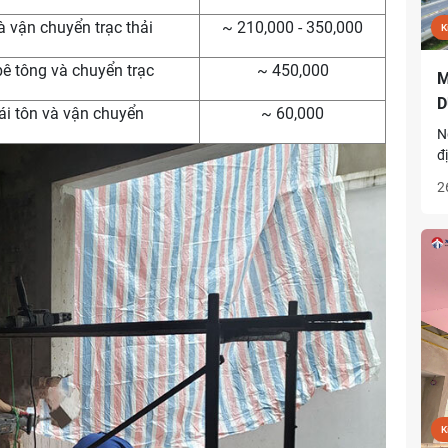
 vận chuyển trạc thải
~ 210,000 - 350,000
K
ê tông và chuyển trạc
~ 450,000
M
D
i tôn và vận chuyển
~ 60,000
N
đ
d
2
đ
m
K