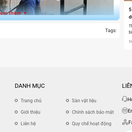
5
Xem thêm ▼
d
T
Tags:
b
t
1
k
b
á dỡ khi cải tạo nhà phố
g
đ
Hạng mục xây trát và sơn
c
tạo nhà phố Hà Nội:
DANH MỤC
LIÊ
ng mục, công việc
Đơn giá (VNĐ/m2)
Ho
Trang chủ
Sàn vật liệu
E
Giới thiệu
Chính sách bảo mật
y tường
~ 270,000 - 485,000
F
Liên hệ
Quy chế hoạt động