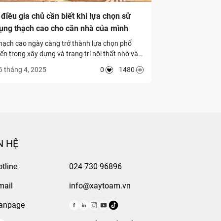
 điều gia chủ cần biết khi lựa chọn sử
ụng thạch cao cho căn nhà của mình
hạch cao ngày càng trở thành lựa chọn phổ
iến trong xây dựng và trang trí nội thất nhờ vào
ính linh hoạt, độ bền cao và khả năng tạo nên
6 tháng 4, 2025
0
1480
hông gian sống sang trọng. Tuy nhiên, để đảm
ảo hiệu quả thẩm mỹ và chất lượng công trình,
ia chủ cần lưu ý một số yếu tố quan trọng. Dưới
ây là 5 điều cần biết khi lựa chọn sử dụng thạch
ao cho căn nhà của bạn.
N HỆ
tline
024 730 96896
mail
info@xaytoam.vn
anpage