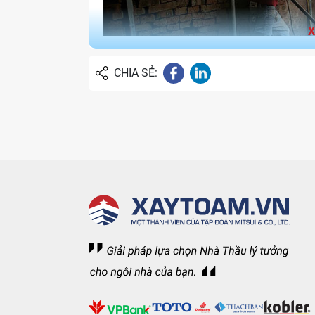
CHIA SẺ:
Hạng mục ph
1.2. Bảng giá sửa chữa nhà phố: 
Báo giá hạng mục xây trát và sơn khi cải 
Nội dung hạ
Hạn mục chính
Xâ