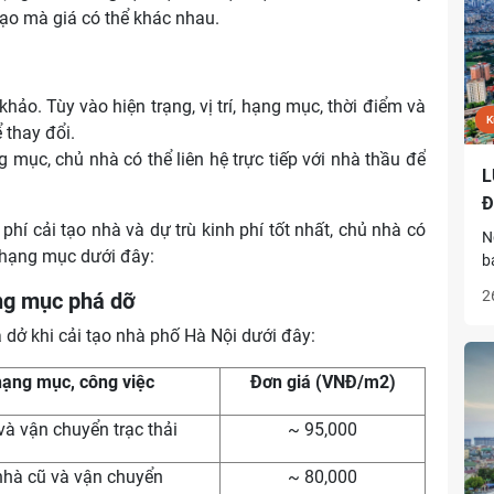
 tạo mà giá có thể khác nhau.
hảo. Tùy vào hiện trạng, vị trí, hạng mục, thời điểm và
K
 thay đổi.
g mục, chủ nhà có thể liên hệ trực tiếp với nhà thầu để
L
Đ
phí cải tạo nhà và dự trù kinh phí tốt nhất, chủ nhà có
N
 hạng mục dưới đây:
b
h
2
ạng mục phá dỡ
h
x
dở khi cải tạo nhà phố Hà Nội dưới đây:
n
G
hạng mục, công việc
Đơn giá (VNĐ/m2)
n
à vận chuyển trạc thải
~ 95,000
nhà cũ và vận chuyển
~ 80,000