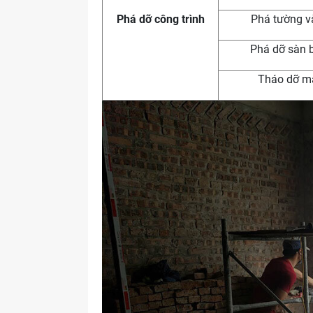
Phá dỡ công trình
Phá tường và
Phá dỡ sàn b
Tháo dỡ má