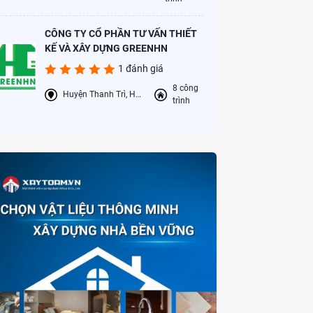
CÔNG TY CỔ PHẦN TƯ VẤN THIẾT
KẾ VÀ XÂY DỰNG GREENHN
1 đánh giá
8 công
Huyện Thanh Trì, Hà Nội
trình