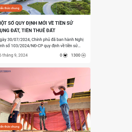
iến thức chung
ỘT SỐ QUY ĐỊNH MỚI VỀ TIỀN SỬ
ỤNG ĐẤT, TIỀN THUÊ ĐẤT
gày 30/07/2024, Chính phủ đã ban hành Nghị
ịnh số 103/2024/NĐ-CP quy định về tiền sử
ụng đất, tiền thuê đất (Nghị định 103). Nghị
6 tháng 9, 2024
0
1300
ịnh 103 có hiệu lực từ ngày 01/08/2024 và có
ột số nội dung nổi bật như sau.
iến thức chung