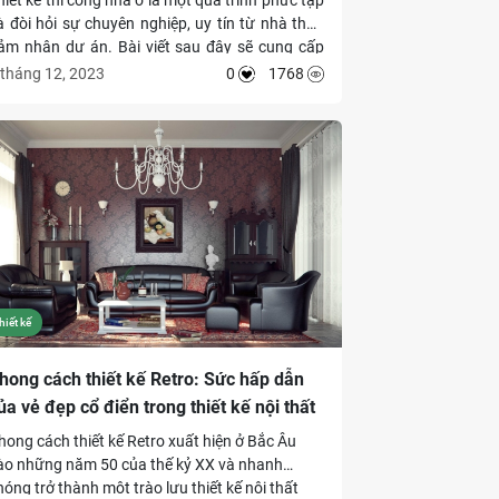
à đòi hỏi sự chuyên nghiệp, uy tín từ nhà thầu
ảm nhận dự án. Bài viết sau đây sẽ cung cấp
ho chủ nhà những thông tin cơ bản về báo giá,
 tháng 12, 2023
0
1768
uy trình, đồng thời đưa ra gợi ý danh sách 3 nhà
hầu thiết kế, thi công nhà ở tốt nhất hiện nay.
hiết kế
hong cách thiết kế Retro: Sức hấp dẫn
ủa vẻ đẹp cổ điển trong thiết kế nội thất
hong cách thiết kế Retro xuất hiện ở Bắc Âu
ào những năm 50 của thế kỷ XX và nhanh
hóng trở thành một trào lưu thiết kế nội thất