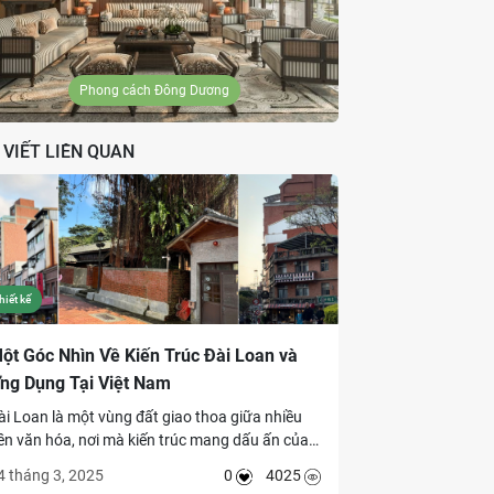
Phong cách Đông Dương
 VIẾT LIÊN QUAN
hiết kế
ột Góc Nhìn Về Kiến Trúc Đài Loan và
ng Dụng Tại Việt Nam
ài Loan là một vùng đất giao thoa giữa nhiều
ền văn hóa, nơi mà kiến trúc mang dấu ấn của
rung Hoa truyền thống, phong cách Nhật Bản
4 tháng 3, 2025
0
4025
inh tế và ảnh hưởng từ phương Tây hiện đại.