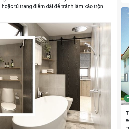
T
 hoặc tủ trang điểm dài để tránh làm xáo trộn
n
u
n
J
s
L
n
T
T
v
T