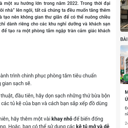
à một xu hướng lớn trong năm 2022. Trong thời đại
Phong cách tân cổ điển
ôi nhà” lên ngôi, tất cả chúng ta đều muốn tăng thêm
 tạo nên không gian thư giãn để có thể nuông chiều
 chỉ dành riêng cho các khu nghỉ dưỡng và khách sạn
 để tạo ra một phòng tắm ngập tràn cảm giác khách
BÀI
hành trình chinh phục phòng tắm tiêu chuẩn
T
g gian sạch sẽ.
M
huật, đầu tiên, hãy dọn sạch những thứ bừa bộn
Ứ
 các tủ kệ của bạn và cách bạn sắp xếp đồ dùng
Đ
n
hiên, hãy thêm một vài
khay nhỏ
để biến đống
T
2
ọng. Hoặc, bạn có thể sử dụng các
kệ tủ mở và dễ
t