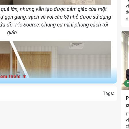
v
 quá lớn, nhưng vẫn tạo được cảm giác của một
đ
ự gọn gàng, sạch sẽ với các kệ nhỏ được sử dụng
c
6
ứa đồ. Pic Source:
Chung cư mini phong cách tối
q
t
giản
Xem thêm ▼
T
Tags:
P
c
P
v
c