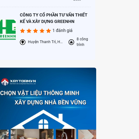
CÔNG TY CỔ PHẦN TƯ VẤN THIẾT
KẾ VÀ XÂY DỰNG GREENHN
1 đánh giá
8 công
Huyện Thanh Trì, Hà Nội
trình