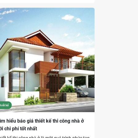
rong chuyến đi vừa qua, tôi có cơ hội quan sát
hiều công trình thú vị, từ những con phố sầm
ất với những tòa nhà gạch đỏ cho đến những
gôi nhà mang phong cách Nhật Bản tại
inguashi. Điều này đã giúp tôi có một góc nhìn
âu sắc hơn về sự phát triển kiến trúc của Đài
oan và cách mà chúng ta có thể áp dụng
hững đặc điểm đó vào kiến trúc Việt Nam.
hiết kế
ìm hiểu báo giá thiết kế thi công nhà ở
ới chi phí tốt nhất
hiết kế thi công nhà ở là một quá trình phức tạp