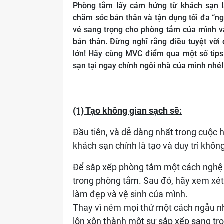
Taiwan
Địa Trung Hải
Phòng tắm lấy cảm hứng từ khách sạn l
chăm sóc bản thân và tận dụng tối đa “ng
vẻ sang trọng cho phòng tắm của mình và
bản thân. Đừng nghĩ rằng điều tuyệt vời
lớn! Hãy cùng MVC điểm qua một số tips
sạn tại ngay chính ngôi nhà của mình nhé!
(1) Tạo không gian sạch sẽ:
Đầu tiên, và dễ dàng nhất trong cuộc 
khách sạn chính là tạo và duy trì khôn
Để sắp xếp phòng tắm một cách nghệ t
trong phòng tắm. Sau đó, hãy xem xét
làm đẹp và vệ sinh của mình.
Thay vì ném mọi thứ một cách ngẫu n
lộn xộn thành một sự sắp xếp sang tr