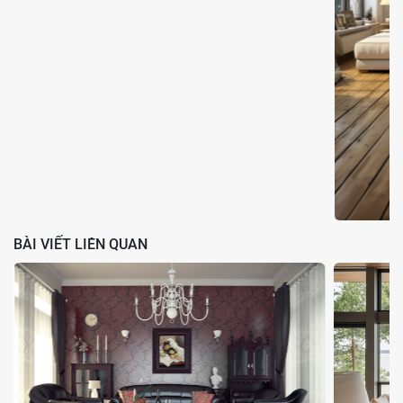
Hình ảnh phối cảnh của công trình
Với dịch vụ thiết kế nhà nói trên, bạn có thể tham khảo
báo giá bản
vẽ thiết kế nhà 2 tầng
để hiểu hơn về cách xác định chi phí. Nhà 2
tầng cũng là một kết cấu hợp lý cho các ngôi nhà phố có diện tích
đất hạn chế
1.3. Bảng báo giá chi tiết cho từng hình thức thi
công nhà ở
Chi phí xây dựng nhà ở có thể linh hoạt tùy theo hình thức thi công
nhà mà chủ nhà lựa chọn. Hiện nay, có ba phương án thi công phổ
biến gồm:
BÀI VIẾT LIÊN QUAN
Thi công phần thô
: Bao gồm xây dựng khung nhà, móng,
sàn, cột, tường và mái, giúp đảm bảo kết cấu vững chắc.
Thi công hoàn thiện
: Bao gồm các công đoạn như sơn, lát
sàn, lắp đặt hệ thống điện nước, cửa, nội thất cơ bản.
Thi công trọn gói
: Nhà thầu đảm nhận toàn bộ quy trình từ
xây thô đến hoàn thiện, giúp tiết kiệm thời gian và kiểm soát
ngân sách hiệu quả.