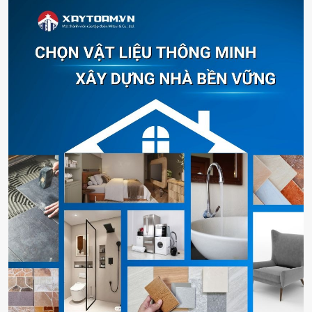
Bản vẽ kết cấu chi tiết
→ Cấu trúc trần, sàn, tường, đảm bảo
tính bền vững.
Bản vẽ bố trí nội thất
→ Sắp xếp không gian hợp lý, tối ưu
công năng sử dụng.
Các bản vẽ chi tiết đồ đạc nội thất
→ Từng món đồ như bàn,
ghế, giường, tủ… được thể hiện cụ thể.
Bản vẽ dự toán chi tiết
→ Tính toán chi phí nguyên vật liệu,
thi công nội thất.
Bản vẽ 3D
→ Giúp chủ nhà dễ dàng hình dung thiết kế trước
khi thi công thực tế.
1.2.3. Các hạng mục khác
Ngoài phần thiết kế kiến trúc & nội thất, báo giá thi công trọn gói
còn bao gồm các hạng mục quan trọng khác nhằm đảm bảo chất
lượng công trình và tối ưu quá trình thi công.
Bản vẽ kỹ thuật điện nước
→ Hệ thống điện, nước được thiết
kế an toàn, tiết kiệm năng lượng.
Hỗ trợ giám sát thi công
→ Đảm bảo công trình được xây
dựng đúng thiết kế, tránh sai sót kỹ thuật.
Tư vấn về phong thuỷ
→ Điều chỉnh hướng nhà, cách bố trí