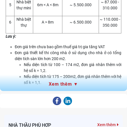
Nhà biệt
~ 87.000 -
5
6m < A < 8m
~ 5.500.000
thự mini
310.000
Nhà biệt
~ 110.000 -
6
A > 8m
~ 6.500.000
thự
350.000
Lưu ý:
Đơn giá trên chưa bao gồm thuế giá trị gia tăng VAT
Đơn giá thiết kế thi công nhà ở sử dụng cho nhà ở có tổng
diện tích sàn lớn hơn 200 m2.
Nếu diện tích từ 100 – 174 m2, đơn giá nhân thêm với
hệ số k = 1,2.
Nếu diện tích từ 175 – 200m2, đơn giá nhân thêm với hệ
số k = 1,1.
Xem thêm ▼
Nếu diện tích nhỏ hơn 100m2, đơn giá nhân thêm với hệ
số k = 1,4.
1.2. Chi tiết hạng mục công việc nằm trong báo giá
thi công xây dựng trọn gói
Khi lựa chọn thi công xây dựng trọn gói, chủ nhà không chỉ nhận
NHÀ THẦU PHÙ HỢP
Xem thêm
được báo giá chính xác mà còn đảm bảo toàn bộ quá trình thiết