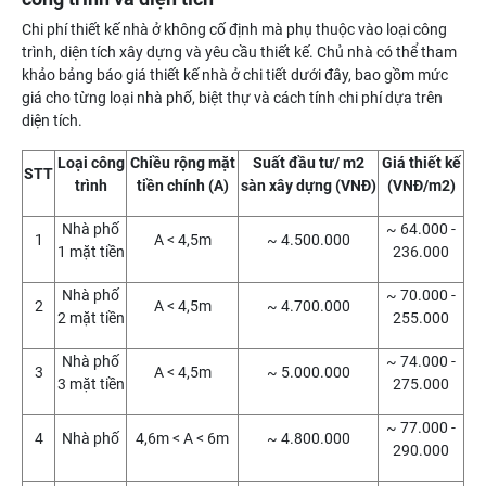
Chi phí thiết kế nhà ở không cố định mà phụ thuộc vào loại công
trình, diện tích xây dựng và yêu cầu thiết kế. Chủ nhà có thể tham
khảo bảng báo giá thiết kế nhà ở chi tiết dưới đây, bao gồm mức
giá cho từng loại nhà phố, biệt thự và cách tính chi phí dựa trên
diện tích.
Loại công
Chiều rộng mặt
Suất đầu tư/ m2
Giá thiết kế
STT
trình
tiền chính (A)
sàn xây dựng (VNĐ)
(VNĐ/m2)
Nhà phố
~ 64.000 -
1
A < 4,5m
~ 4.500.000
1 mặt tiền
236.000
Nhà phố
~ 70.000 -
2
A < 4,5m
~ 4.700.000
2 mặt tiền
255.000
Nhà phố
~ 74.000 -
3
A < 4,5m
~ 5.000.000
3 mặt tiền
275.000
~ 77.000 -
4
Nhà phố
4,6m < A < 6m
~ 4.800.000
290.000