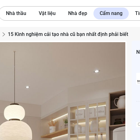
Nhà thầu
Vật liệu
Nhà đẹp
Cẩm nang
Ti
15 Kinh nghiệm cải tạo nhà cũ bạn nhất định phải biết
N