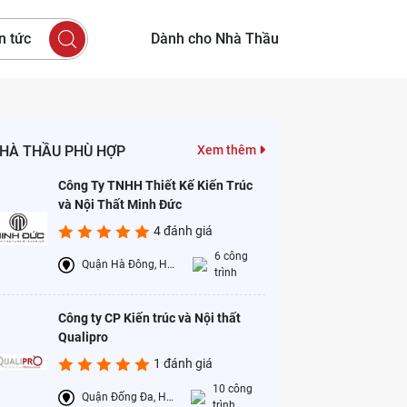
n tức
Dành cho Nhà Thầu
HÀ THẦU PHÙ HỢP
Xem thêm
Công Ty TNHH Thiết Kế Kiến Trúc
và Nội Thất Minh Đức
4 đánh giá
6 công
Quận Hà Đông, Hà Nội
trình
Công ty CP Kiến trúc và Nội thất
Qualipro
1 đánh giá
10 công
Quận Đống Đa, Hà Nội
trình