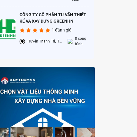
CÔNG TY CỔ PHẦN TƯ VẤN THIẾT
KẾ VÀ XÂY DỰNG GREENHN
1 đánh giá
8 công
Huyện Thanh Trì, Hà Nội
trình