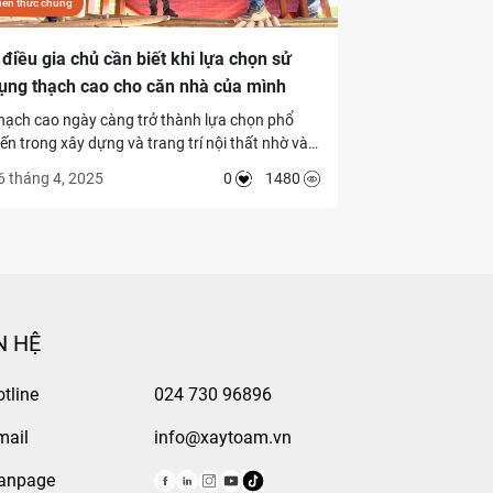
iến thức chung
 điều gia chủ cần biết khi lựa chọn sử
ụng thạch cao cho căn nhà của mình
hạch cao ngày càng trở thành lựa chọn phổ
iến trong xây dựng và trang trí nội thất nhờ vào
ính linh hoạt, độ bền cao và khả năng tạo nên
6 tháng 4, 2025
0
1480
hông gian sống sang trọng. Tuy nhiên, để đảm
ảo hiệu quả thẩm mỹ và chất lượng công trình,
ia chủ cần lưu ý một số yếu tố quan trọng. Dưới
ây là 5 điều cần biết khi lựa chọn sử dụng thạch
ao cho căn nhà của bạn.
N HỆ
tline
024 730 96896
mail
info@xaytoam.vn
anpage