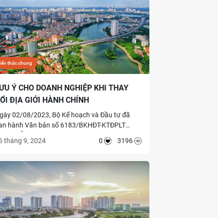
iến thức chung
ƯU Ý CHO DOANH NGHIỆP KHI THAY
ỔI ĐỊA GIỚI HÀNH CHÍNH
gày 02/08/2023, Bộ Kế hoạch và Đầu tư đã
an hành Văn bản số 6183/BKHĐT-KTĐPLT
ướng dẫn một số nội dung trong quá trình thực
6 tháng 9, 2024
0
3196
iện sắp xếp đơn vị hành chính cấp huyện, cấp
ã giai đoạn 2023 – 2030. Trong đó, doanh
ghiệp cần lưu ý về việc thực hiện điều chỉnh
iấy chứng nhận đăng ký đầu tư và Giấy chứng
hận đăng ký doanh nghiệp như sau.