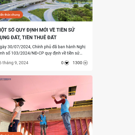
iến thức chung
ỘT SỐ QUY ĐỊNH MỚI VỀ TIỀN SỬ
ỤNG ĐẤT, TIỀN THUÊ ĐẤT
gày 30/07/2024, Chính phủ đã ban hành Nghị
ịnh số 103/2024/NĐ-CP quy định về tiền sử
ụng đất, tiền thuê đất (Nghị định 103). Nghị
6 tháng 9, 2024
0
1300
ịnh 103 có hiệu lực từ ngày 01/08/2024 và có
ột số nội dung nổi bật như sau.