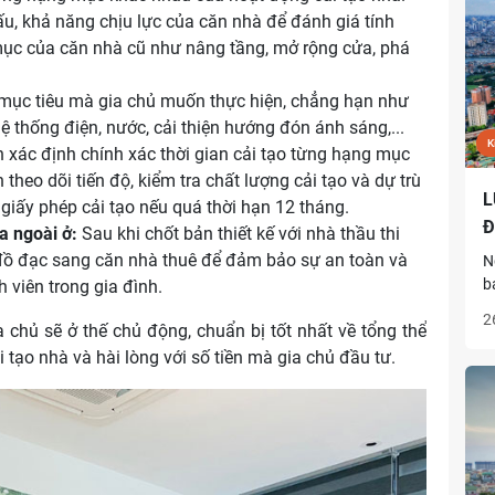
ấu, khả năng chịu lực của căn nhà để đánh giá tính
 mục của căn nhà cũ như nâng tầng, mở rộng cửa, phá
 mục tiêu mà gia chủ muốn thực hiện, chẳng hạn như
ệ thống điện, nước, cải thiện hướng đón ánh sáng,...
K
 xác định chính xác thời gian cải tạo từng hạng mục
n theo dõi tiến độ, kiểm tra chất lượng cải tạo và dự trù
L
i giấy phép cải tạo nếu quá thời hạn 12 tháng.
Đ
a ngoài ở:
Sau khi chốt bản thiết kế với nhà thầu thi
ả đồ đạc sang căn nhà thuê để đảm bảo sự an toàn và
N
b
h viên trong gia đình.
h
2
ia chủ sẽ ở thế chủ động, chuẩn bị tốt nhất về tổng thể
h
x
 tạo nhà và hài lòng với số tiền mà gia chủ đầu tư.
n
G
n