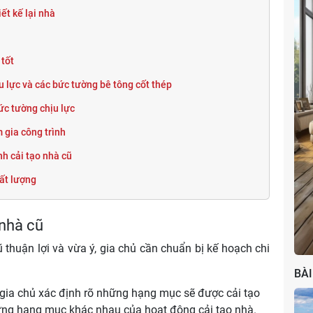
iết kế lại nhà
Phong cách tân cổ điển
 tốt
 lực và các bức tường bê tông cốt thép
ức tường chịu lực
 gia công trình
nh cải tạo nhà cũ
hất lượng
 nhà cũ
 thuận lợi và vừa ý, gia chủ cần chuẩn bị kế hoạch chi
BÀI
 gia chủ xác định rõ những hạng mục sẽ được cải tạo
từng hạng mục khác nhau của hoạt động cải tạo nhà.