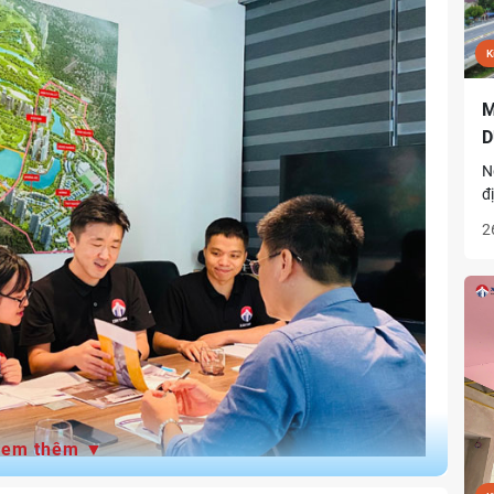
K
M
D
N
đ
d
2
đ
m
Xem thêm ▼