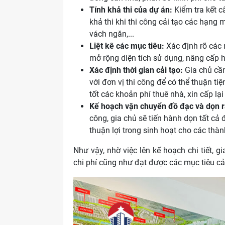
Tính khả thi của dự án:
Kiểm tra kết c
khả thi khi thi công cải tạo các hạng
vách ngăn,...
Liệt kê các mục tiêu:
Xác định rõ các
mở rộng diện tích sử dụng, nâng cấp h
Xác định thời gian cải tạo:
Gia chủ cần
với đơn vị thi công để có thể thuận tiệ
tốt các khoản phí thuê nhà, xin cấp lạ
Kế hoạch vận chuyển đồ đạc và dọn r
công, gia chủ sẽ tiến hành dọn tất c
thuận lợi trong sinh hoạt cho các thàn
Như vậy, nhờ việc lên kế hoạch chi tiết, g
chi phí cũng như đạt được các mục tiêu cải