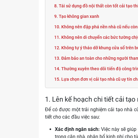
8. Tái sử dụng đồ nội thất còn tốt cải tạo th
Phong cách Wabi-sabi
9. Tạo không gian xanh
10. Không nên đập phá nền nhà cũ nếu còn
11. Không nên di chuyển các bức tường chịu
12. Không tự ý tháo dỡ khung cửa sổ trên b
13. Đảm bảo an toàn cho những người tham
14. Thường xuyên theo dõi tiến độ công trì
15. Lựa chọn đơn vị cải tạo nhà cũ uy tín c
ch tối giản
1. Lên kế hoạch chi tiết cải tạo
Để có được một trải nghiệm cải tạo nhà cũ
tiết cho các đầu việc sau:
Xác định ngân sách:
Việc này sẽ giúp
trong căn nhà, phân bổ kinh phí cho 