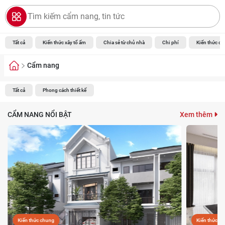
Tất cả
Kiến thức xây tổ ấm
Chia sẻ từ chủ nhà
Chi phí
Kiến thức c
Cẩm nang
GIỚI THIỆU
Tất cả
Phong cách thiết kế
NHÀ ĐẸP
Xem thêm
CẨM NANG NỔI BẬT
TIN TỨC
LIÊN HỆ
CHÍNH SÁCH BẢO MẬT
Kiến thức chung
Kiến thức c