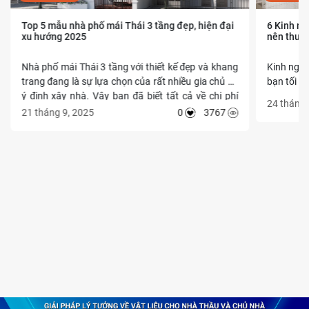
ĐIỀU KHOẢN SỬ DỤNG
Top 5 mẫu nhà phố mái Thái 3 tầng đẹp, hiện đại
6 Kinh ng
xu hướng 2025
nên thuê
QUY CHẾ HOẠT ĐỘNG
Nhà phố mái Thái 3 tầng với thiết kế đẹp và khang
Kinh nghi
trang đang là sự lựa chọn của rất nhiều gia chủ có
bạn tối ư
ý định xây nhà. Vậy bạn đã biết tất cả về chi phí
không gia
24 tháng 
cũng như các mẫu thiết kế nhà mái thái đẹp nhất
riêng. Th
21 tháng 9, 2025
0
3767
hay chưa? Cùng Xây Tổ Ấm tìm hiểu ngay trong
vẽ thiếu 
bài viết dưới đây nhé!
thực tế s
phù hợp, 
quả như m
câu hỏi có
viết sau đ