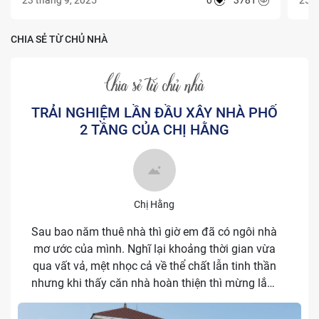
thiệ
pháp
CHIA SẺ TỪ CHỦ NHÀ
nhất
TRẢI NGHIỆM LẦN ĐẦU XÂY NHÀ PHỐ
2 TẦNG CỦA CHỊ HẰNG
Chị Hằng
Sau bao năm thuê nhà thì giờ em đã có ngôi nhà
mơ ước của mình. Nghĩ lại khoảng thời gian vừa
qua vất vả, mệt nhọc cả về thể chất lẫn tinh thần
nhưng khi thấy căn nhà hoàn thiện thì mừng lắm
mọi người ạ