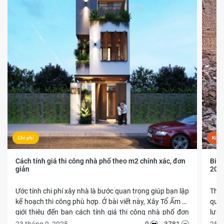
Chi phí
Kiến
Cách tính giá thi công nhà phố theo m2 chính xác, đơn
Biện
giản
202
Ước tính chi phí xây nhà là bước quan trọng giúp bạn lập
Thi 
kế hoạch thi công phù hợp. Ở bài viết này, Xây Tổ Ấm sẽ
quan
giới thiệu đến bạn cách tính giá thi công nhà phố đơn
lựa 
giản theo m2 xây dựng cực đơn giản và dễ thực hiện.
trọ
23 tháng 9, 2025
0
3781
25 t